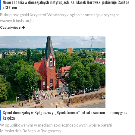
Nowe zadania w diecezjalnych instytucjach. Ks. Marek Borowski pokieruje Caritas
i CEF-em
Biskup bydgoski Krzysztof Włodarczyk ogłosił nominacje dotyczące
ważnych instytucji...
Czytaj więcej
Synod diecezjalny w Bydgoszczy. „Rynek śmierci” i utrata sacrum – mocny głos
księdza
W opublikowanym w mediach społecznościowych wpisie parafii
Miłosierdzia Bożego w Bydgoszczy...