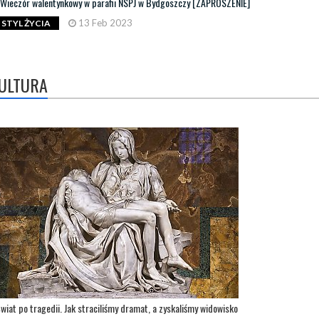
Wieczór walentynkowy w parafii NSPJ w Bydgoszczy [ZAPROSZENIE]
13 Feb 2023
STYL ŻYCIA
ULTURA
wiat po tragedii. Jak straciliśmy dramat, a zyskaliśmy widowisko