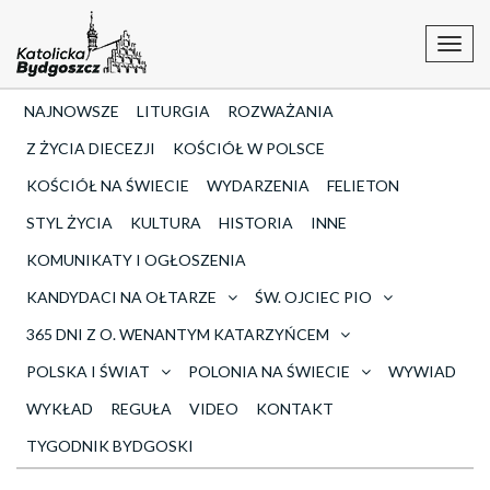
Toggl
navig
NAJNOWSZE
LITURGIA
ROZWAŻANIA
Z ŻYCIA DIECEZJI
KOŚCIÓŁ W POLSCE
KOŚCIÓŁ NA ŚWIECIE
WYDARZENIA
FELIETON
STYL ŻYCIA
KULTURA
HISTORIA
INNE
KOMUNIKATY I OGŁOSZENIA
KANDYDACI NA OŁTARZE
ŚW. OJCIEC PIO
365 DNI Z O. WENANTYM KATARZYŃCEM
POLSKA I ŚWIAT
POLONIA NA ŚWIECIE
WYWIAD
WYKŁAD
REGUŁA
VIDEO
KONTAKT
TYGODNIK BYDGOSKI