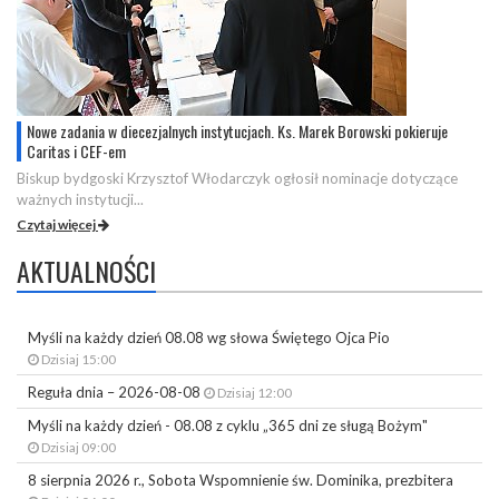
Nowe zadania w diecezjalnych instytucjach. Ks. Marek Borowski pokieruje
Caritas i CEF-em
Biskup bydgoski Krzysztof Włodarczyk ogłosił nominacje dotyczące
ważnych instytucji...
Czytaj więcej
AKTUALNOŚCI
Myśli na każdy dzień 08.08 wg słowa Świętego Ojca Pio
Dzisiaj 15:00
Reguła dnia – 2026-08-08
Dzisiaj 12:00
Myśli na każdy dzień - 08.08 z cyklu „365 dni ze sługą Bożym"
Dzisiaj 09:00
8 sierpnia 2026 r., Sobota Wspomnienie św. Dominika, prezbitera