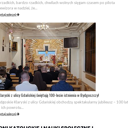
rzadkich, bardzo rzadkich, chwilach wolnych sięgam czasem po pilota
lewizora w nadziei, że...
ytaj więcej
laryski z ulicy Gdańskiej świętują 100-lecie istnienia w Bydgoszczy!
dgoskie Klaryski z ulicy Gdańskiej obchodzą spektakularny jubileusz – 100 la
 ich powrotu...
ytaj więcej