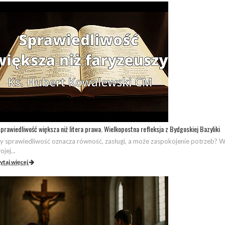
prawiedliwość większa niż litera prawa. Wielkopostna refleksja z Bydgoskiej Bazyliki
y sprawiedliwość oznacza równość, zasługi, a może zaspokojenie potrzeb? 
ojej...
ytaj więcej