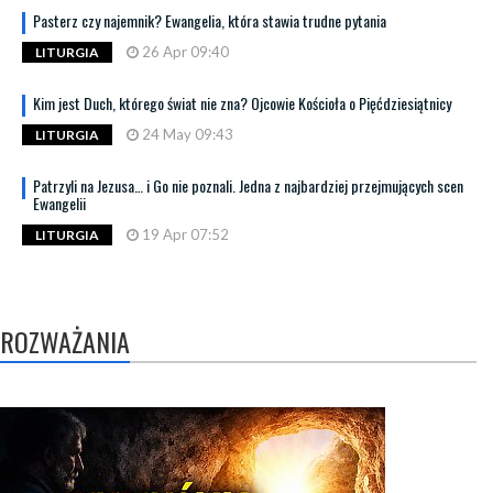
Pasterz czy najemnik? Ewangelia, która stawia trudne pytania
26 Apr 09:40
LITURGIA
Kim jest Duch, którego świat nie zna? Ojcowie Kościoła o Pięćdziesiątnicy
24 May 09:43
LITURGIA
Patrzyli na Jezusa… i Go nie poznali. Jedna z najbardziej przejmujących scen
Ewangelii
19 Apr 07:52
LITURGIA
ROZWAŻANIA