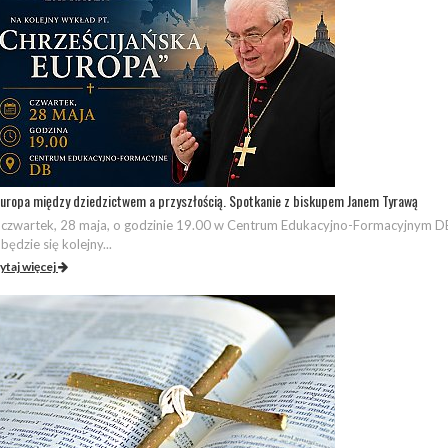
uropa między dziedzictwem a przyszłością. Spotkanie z biskupem Janem Tyrawą
czwartek, 28 maja, o godzinie 19.00 w Centrum Edukacyjno-Formacyjnym D
będzie się kolejny...
ytaj więcej