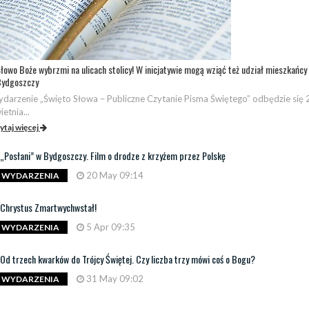
łowo Boże wybrzmi na ulicach stolicy! W inicjatywie mogą wziąć też udział mieszkańcy
Bydgoszczy
darzenie „Święto Słowa – Publiczne Czytanie Pisma Świętego” odbędzie się 
ietnia...
ytaj więcej
„Posłani” w Bydgoszczy. Film o drodze z krzyżem przez Polskę
20 May 09:14
WYDARZENIA
Chrystus Zmartwychwstał!
5 Apr 09:35
WYDARZENIA
Od trzech kwarków do Trójcy Świętej. Czy liczba trzy mówi coś o Bogu?
31 May 09:02
WYDARZENIA