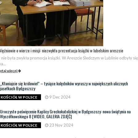
ięźniowie o wierze i misji: niezwykła prezentacja książki w lubelskim areszcie
 nie była zwykła promocja książki. W Areszcie Śledczym w Lublinie odbyły się
a...
ytaj więcej
„Kłaniajcie się królowie!” – tysiące kolędników wyruszy w największych ulicznych
jasełkach Bydgoszczy
9 Dec 2024
KOŚCIÓŁ W POLSCE
Uroczyste poświęcenie Kaplicy Greckokatolickiej w Bydgoszczy: nowa świątynia na
Wyczółkowskiego 8 [WIDEO, GALERIA ZDJĘĆ]
23 Nov 2024
KOŚCIÓŁ W POLSCE