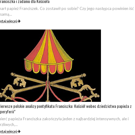
ranciszka i zadaniu dla Kościoła
arł papież Franciszek. Co zostawił po sobie? Czy jego następca powinien iść
 samą...
ytaj więcej
ierwsze polskie analizy pontyfikatu Franciszka: Kościół wobec dziedzictwa papieża z
peryferii”
ierć papieża Franciszka zakończyła jeden z najbardziej intensywnych, ale i
rzliwych,...
ytaj więcej