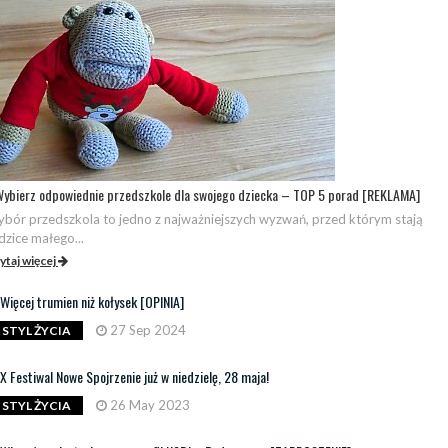
ybierz odpowiednie przedszkole dla swojego dziecka – TOP 5 porad [REKLAMA]
bór przedszkola to jedno z najważniejszych wyzwań, przed którym stają
dzice małego...
ytaj więcej
Więcej trumien niż kołysek [OPINIA]
27 Sep 2024
STYL ŻYCIA
X Festiwal Nowe Spojrzenie już w niedzielę, 28 maja!
26 May 2023
STYL ŻYCIA