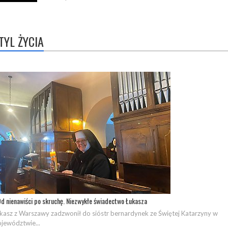
TYL ŻYCIA
d nienawiści po skruchę. Niezwykłe świadectwo Łukasza
kasz z Warszawy zadzwonił do sióstr bernardynek ze Świętej Katarzyny w
jewództwie...