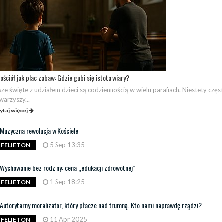
ościół jak plac zabaw: Gdzie gubi się istota wiary?
ze święte z udziałem dzieci są codziennością w wielu parafiach. Niestety częs
warzyszy...
ytaj więcej
Muzyczna rewolucja w Kościele
5 Sep 13:35
FELIETON
Wychowanie bez rodziny: cena „edukacji zdrowotnej”
1 Sep 18:25
FELIETON
Autorytarny moralizator, który płacze nad trumną. Kto nami naprawdę rządzi?
11 Apr 2025
FELIETON