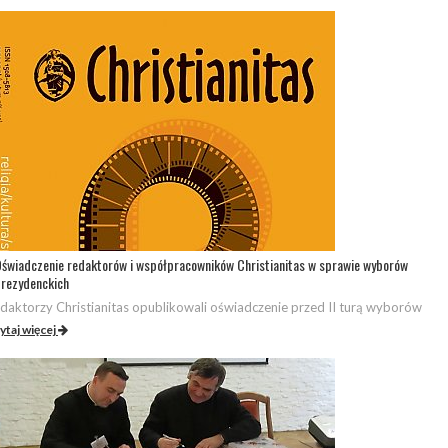
świadczenie redaktorów i współpracowników Christianitas w sprawie wyborów
rezydenckich
daktorzy Christianitas opublikowali oświadczenie przed II turą wyborów
ytaj więcej