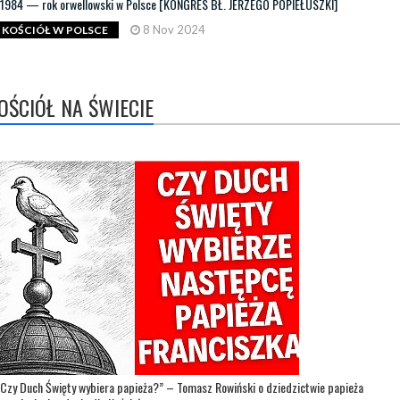
1984 — rok orwellowski w Polsce [KONGRES BŁ. JERZEGO POPIEŁUSZKI]
8 Nov 2024
KOŚCIÓŁ W POLSCE
OŚCIÓŁ NA ŚWIECIE
Czy Duch Święty wybiera papieża?” – Tomasz Rowiński o dziedzictwie papieża