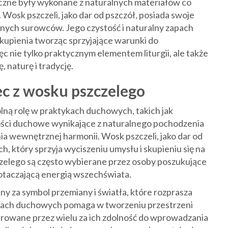
giczne były wykonane z naturalnych materiałów co
 Wosk pszczeli, jako dar od pszczół, posiada swoje
innych surowców. Jego czystość i naturalny zapach
upienia tworząc sprzyjające warunki do
c nie tylko praktycznym elementem liturgii, ale także
, naturę i tradycję.
c z wosku pszczelego
ną rolę w praktykach duchowych, takich jak
wości duchowe wynikające z naturalnego pochodzenia
a wewnętrznej harmonii. Wosk pszczeli, jako dar od
h, który sprzyja wyciszeniu umysłu i skupieniu się na
czelego są często wybierane przez osoby poszukujące
otaczającą energią wszechświata.
y za symbol przemiany i światła, które rozprasza
tykach duchowych pomaga w tworzeniu przestrzeni
erowane przez wielu za ich zdolność do wprowadzania