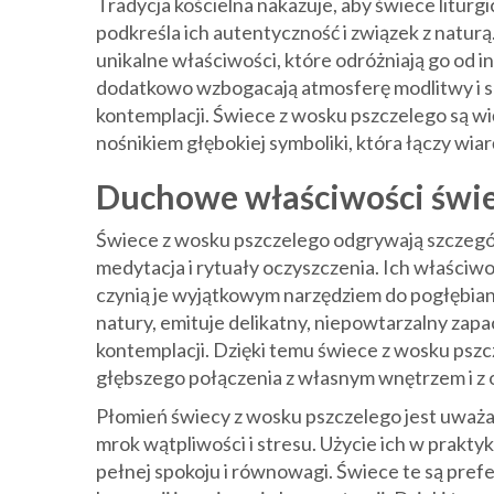
Tradycja kościelna nakazuje, aby świece litur
podkreśla ich autentyczność i związek z naturą.
unikalne właściwości, które odróżniają go od 
dodatkowo wzbogacają atmosferę modlitwy i sk
kontemplacji. Świece z wosku pszczelego są wię
nośnikiem głębokiej symboliki, która łączy wiarę
Duchowe właściwości świe
Świece z wosku pszczelego odgrywają szczegól
medytacja i rytuały oczyszczenia. Ich właści
czynią je wyjątkowym narzędziem do pogłębiani
natury, emituje delikatny, niepowtarzalny zapac
kontemplacji. Dzięki temu świece z wosku psz
głębszego połączenia z własnym wnętrzem i z 
Płomień świecy z wosku pszczelego jest uważan
mrok wątpliwości i stresu. Użycie ich w prak
pełnej spokoju i równowagi. Świece te są pref