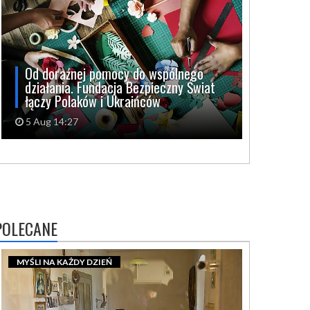
Od doraźnej pomocy do wspólnego
działania. Fundacja Bezpieczny Świat
łączy Polaków i Ukraińców
5 Aug 14:27
POLECANE
MYŚLI NA KAŻDY DZIEŃ