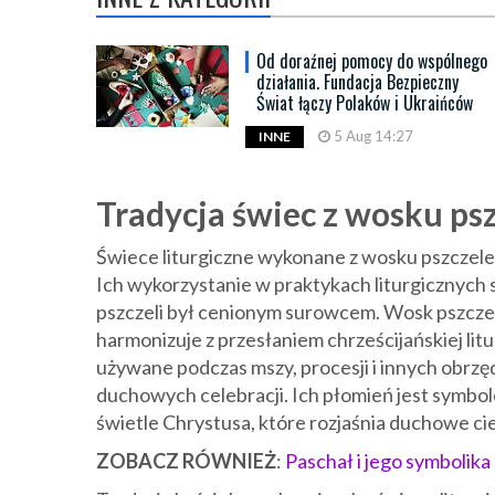
Od doraźnej pomocy do wspólnego
działania. Fundacja Bezpieczny
Świat łączy Polaków i Ukraińców
5 Aug 14:27
INNE
Tradycja świec z wosku psz
Świece liturgiczne wykonane z wosku pszczeleg
Ich wykorzystanie w praktykach liturgicznych 
pszczeli był cenionym surowcem. Wosk pszczeli
harmonizuje z przesłaniem chrześcijańskiej lit
używane podczas mszy, procesji i innych obrz
duchowych celebracji. Ich płomień jest symbo
świetle Chrystusa, które rozjaśnia duchowe ci
ZOBACZ RÓWNIEŻ
:
Paschał i jego symbolika