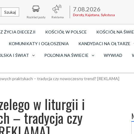
7.08.2026
Szukaj
Doroty, Kajetana, Sykstusa
Rozkład jazdy
Reklama
Z ŻYCIA DIECEZJI
KOŚCIÓŁ W POLSCE
KOŚCIÓŁ NA ŚWIE
KOMUNIKATY I OGŁOSZENIA
KANDYDACI NA OŁTARZE
OLSKA I ŚWIAT
POLONIA NA ŚWIECIE
WYWIAD
chowych praktykach – tradycja czy nowoczesny trend? [REKLAMA]
elego w liturgii i
h – tradycja czy
[REKLAMA]