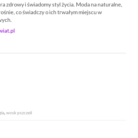
era zdrowy i świadomy styl życia. Moda na naturalne,
ośnie, co świadczy o ich trwałym miejscu w
wych.
iat.pl
gia
,
wosk pszczeli