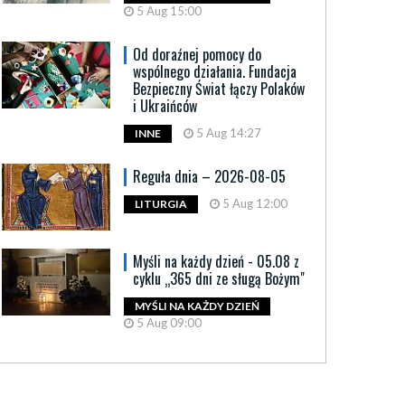
5 Aug 15:00
Od doraźnej pomocy do
wspólnego działania. Fundacja
Bezpieczny Świat łączy Polaków
i Ukraińców
5 Aug 14:27
INNE
Reguła dnia – 2026-08-05
5 Aug 12:00
LITURGIA
Myśli na każdy dzień - 05.08 z
cyklu „365 dni ze sługą Bożym"
MYŚLI NA KAŻDY DZIEŃ
5 Aug 09:00