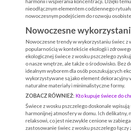
harmonii i wspierania koncentracji. Dzięki temu
nieodłącznym elementem codziennego rytuału 
nowoczesnym podejściem do rozwoju osobist
Nowoczesne wykorzystanie
Nowoczesne trendy w wykorzystaniu świec z w
popularnością w kontekście ekologii i zdroweg
ekologicznej świece z wosku pszczelego zyskują
o nasze wnętrze, ale także o środowisko. Bez d
idealnym wyborem dla osób poszukujących ekol
wykorzystywane są jako element dekoracyjny
naturalne materiały i minimalistyczne formy.
ZOBACZ RÓWNIEŻ
:
Kto kupuje świece do ch
Świece z wosku pszczelego doskonale wpisują s
harmonijnej atmosfery w domu. Ich delikatny, 
relaksowi, co jest niezwykle cenione w zabi
zastosowanie świec z wosku pszczelego łączy 