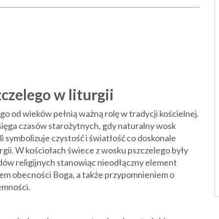
czelego w liturgii
o od wieków pełnią ważną rolę w tradycji kościelnej.
sięga czasów starożytnych, gdy naturalny wosk
 symbolizuje czystość i światłość co doskonale
urgii. W kościołach świece z wosku pszczelego były
ędów religijnych stanowiąc nieodłączny element
lem obecności Boga, a także przypomnieniem o
emności.