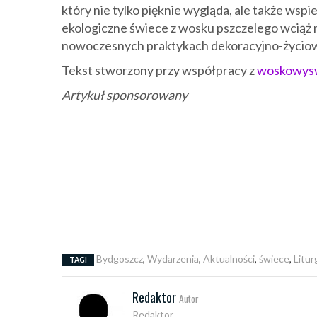
który nie tylko pięknie wygląda, ale także wspi
ekologiczne świece z wosku pszczelego wciąż r
nowoczesnych praktykach dekoracyjno-życio
Tekst stworzony przy współpracy z
woskowysw
Artykuł sponsorowany
Bydgoszcz
,
Wydarzenia
,
Aktualności
,
świece
,
Litur
TAGI
Redaktor
Autor
Redaktor