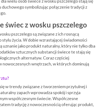
 dla wielu osób świece z wosku pszczelego stają się
duchowego symbolizując połączenie tradycji z
ego.
 świec z wosku pszczelego
osku pszczelego są związane z ich rosnącą
o stylu życia. W dobie wzrastającej świadomości
 uznanie jako produkt naturalny, który nie tylko dba
odatków sztucznych substancji świece te stają się
ogicznych alternatyw. Coraz częściej
 w nowoczesnych wnętrzach, w których dominują
rztu?
ię w trendy związane z tworzeniem przytulnej i
naturalny zapach wprowadza spokój i sprzyja
eganym współczesnym świecie. Współczesne
zatem tradycję z nowoczesnością oferując produkt,