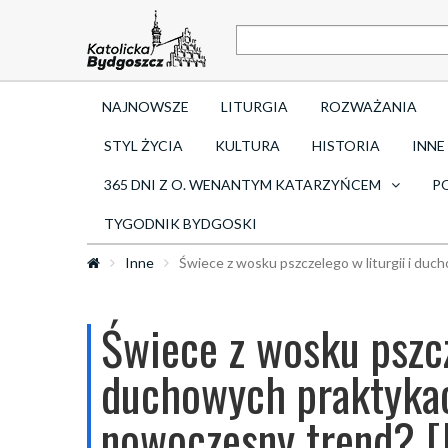
NAJNOWSZE
LITURGIA
ROZWAŻANIA
STYL ŻYCIA
KULTURA
HISTORIA
INNE
365 DNI Z O. WENANTYM KATARZYŃCEM
P
TYGODNIK BYDGOSKI
Inne
Świece z wosku pszczelego w liturgii i du
Świece z wosku pszcz
duchowych praktykac
nowoczesny trend? 