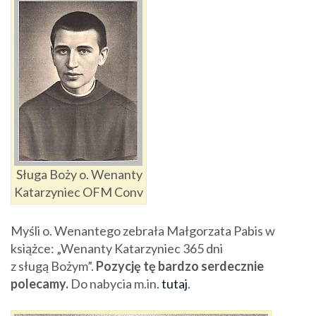
Sługa Boży o. Wenanty
Katarzyniec OFM Conv
Myśli o. Wenantego zebrała Małgorzata Pabis w
książce
: „Wenanty
Katarzyniec
365 dni
z sługą Bożym”.
Pozycję tę bard
zo serdecznie
polecamy.
Do nabycia m.in.
tutaj
.