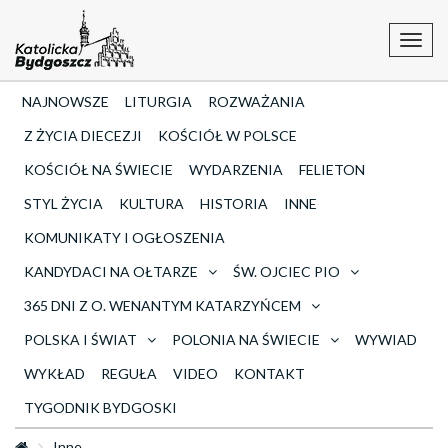
Toggl
navig
NAJNOWSZE
LITURGIA
ROZWAŻANIA
Z ŻYCIA DIECEZJI
KOŚCIÓŁ W POLSCE
KOŚCIÓŁ NA ŚWIECIE
WYDARZENIA
FELIETON
STYL ŻYCIA
KULTURA
HISTORIA
INNE
KOMUNIKATY I OGŁOSZENIA
KANDYDACI NA OŁTARZE
ŚW. OJCIEC PIO
365 DNI Z O. WENANTYM KATARZYŃCEM
POLSKA I ŚWIAT
POLONIA NA ŚWIECIE
WYWIAD
WYKŁAD
REGUŁA
VIDEO
KONTAKT
TYGODNIK BYDGOSKI
Inne