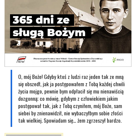
O, mój Boże! Gdyby ktoś z ludzi raz jeden tak ze mną
się obszedł, jak ja postępowałem z Tobą każdej chwili
życia mojgo, pewnie bym odpłacił się mu nienawiścią
dozgonną; co mówię, gdybym z człowiekiem jakim
postępował tak, jak z Tobą czyniłem, mój Boże, sam
siebei by znienawidził, nie wybaczyłbym sobie złości
tak wielkiej. Spowiadam się… żem zgrzeszył bardzo.