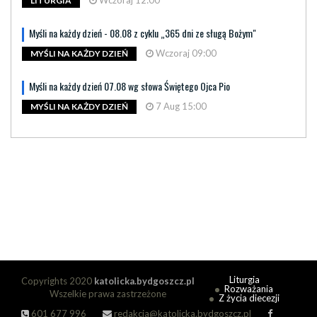
LITURGIA
Myśli na każdy dzień - 08.08 z cyklu „365 dni ze sługą Bożym"
Wczoraj 09:00
MYŚLI NA KAŻDY DZIEŃ
Myśli na każdy dzień 07.08 wg słowa Świętego Ojca Pio
7 Aug 15:00
MYŚLI NA KAŻDY DZIEŃ
Liturgia
Copyrights 2020
katolicka.bydgoszcz.pl
Rozważania
Wszelkie prawa zastrzeżone
Z życia diecezji
601 677 996
redakcja@katolicka.bydgoszcz.pl