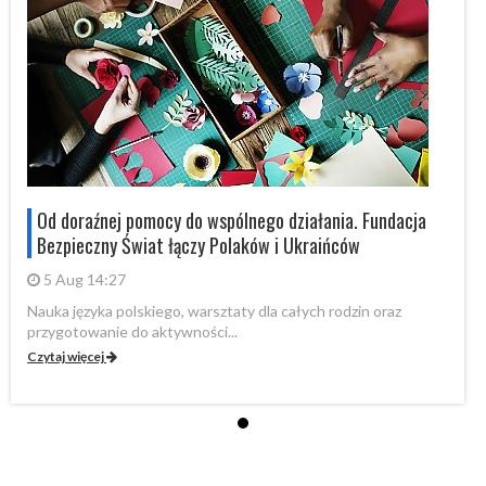
Od doraźnej pomocy do wspólnego działania. Fundacja
Bezpieczny Świat łączy Polaków i Ukraińców
5 Aug 14:27
Nauka języka polskiego, warsztaty dla całych rodzin oraz
Na
przygotowanie do aktywności...
pr
Czytaj więcej
Cz