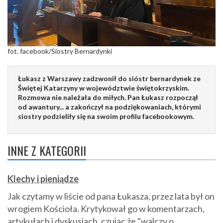
fot. facebook/Siostry Bernardynki
Łukasz z Warszawy zadzwonił do sióstr bernardynek ze
Świętej Katarzyny w województwie świętokrzyskim.
Rozmowa nie należała do miłych. Pan Łukasz rozpoczął
od awantury... a zakończył na podziękowaniach, którymi
siostry podzieliły się na swoim profilu facebookowym.
INNE Z KATEGORII
Klechy i pieniądze
Jak czytamy w liście od pana Łukasza, przez lata był on
wrogiem Kościoła. Krytykował go w komentarzach,
artykułach i dyskusjach, czując że "walczy o