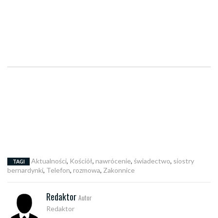
Aktualności
,
Kościół
,
nawrócenie
,
świadectwo
,
siostry
TAGI
bernardynki
,
Telefon
,
rozmowa
,
Zakonnice
Redaktor
Autor
Redaktor