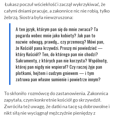
Łukasz poczuł wściekłość i zaczął wykrzykiwać, że
całymi dniami pracuje, a zakonnice nic nie robią, tylko
żebrzą. Siostra była niewzruszona:
A ten język, którym pan się do mnie zwraca? Ta
pogarda wobec mnie jako kobiety? Jak pan to
nazwie: odwagą, prawdą… czy przemocą? Mówi pan,
że Kościół pana krzywdzi. Proszę mi powiedzieć —
który Kościół? Ten, do którego pan nie chodzi?
Sakramenty, z których pan nie korzysta? Wspólnotę,
której pan nigdy nie wspierał? Czy raczej żyje pan
plotkami, hejtem i cudzym gniewem — i tym
zatruwa pan własne sumienie i powietrze innym?
To skłoniło rozmówcę do zastanowienia. Zakonnica
zapytała, czym konkretnie kościół go skrzywdził.
Zwróciła też uwagę, że datki na tacę są dobrowolne i
nikt siłą nie wyciągnął mężczyźnie pieniędzy z