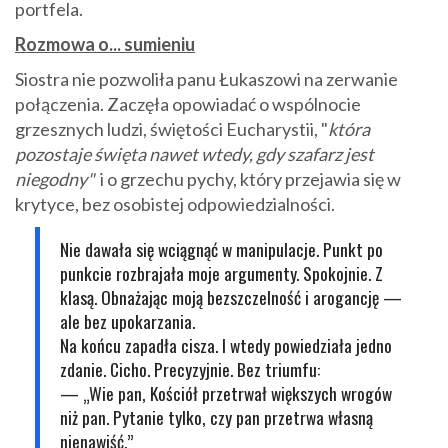
portfela.
Rozmowa o... sumieniu
Siostra nie pozwoliła panu Łukaszowi na zerwanie
połączenia. Zaczęła opowiadać o wspólnocie
grzesznych ludzi, świętości Eucharystii, "
która
pozostaje święta nawet wtedy, gdy szafarz jest
niegodny"
i o grzechu pychy, który przejawia się w
krytyce, bez osobistej odpowiedzialności.
Nie dawała się wciągnąć w manipulacje. Punkt po
punkcie rozbrajała moje argumenty. Spokojnie. Z
klasą. Obnażając moją bezszczelność i arogancję —
ale bez upokarzania.
Na końcu zapadła cisza. I wtedy powiedziała jedno
zdanie. Cicho. Precyzyjnie. Bez triumfu:
— „Wie pan, Kościół przetrwał większych wrogów
niż pan. Pytanie tylko, czy pan przetrwa własną
nienawiść.”