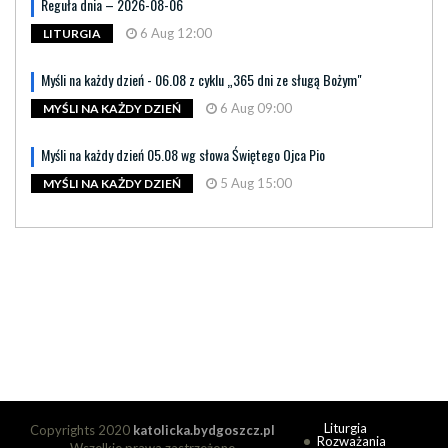
Reguła dnia – 2026-08-06
6 Aug 12:00
LITURGIA
Myśli na każdy dzień - 06.08 z cyklu „365 dni ze sługą Bożym"
6 Aug 09:00
MYŚLI NA KAŻDY DZIEŃ
Myśli na każdy dzień 05.08 wg słowa Świętego Ojca Pio
5 Aug 15:00
MYŚLI NA KAŻDY DZIEŃ
Liturgia
Copyrights 2020
katolicka.bydgoszcz.pl
Rozważania
Wszelkie prawa zastrzeżone