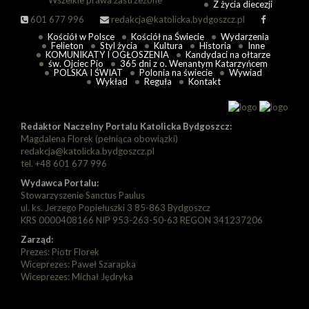
Z życia diecezji
601 677 996
redakcja@katolicka.bydgoszcz.pl
Kościół w Polsce
Kościół na Świecie
Wydarzenia
Felieton
Styl życia
Kultura
Historia
Inne
KOMUNIKATY I OGŁOSZENIA
Kandydaci na ołtarze
św. Ojciec Pio
365 dni z o. Wenantym Katarzyńcem
POLSKA I ŚWIAT
Polonia na świecie
Wywiad
Wykład
Reguła
Kontakt
Redaktor Naczelny Portalu Katolicka Bydgoszcz:
Magdalena Florek (pełniąca obowiązki)
redakcja@katolicka.bydgoszcz.pl
tel. +48 601 677 996
Wydawca Portalu:
Stowarzyszenie Sanctus Paulus
ul. ks. Jerzego Popiełuszki 3 85-863 Bydgoszcz
KRS 0000408166 NIP 953-263-50-63 REGON 341237206
Zarząd:
Prezes: Piotr Florek
Wiceprezes: Paweł Szarapka
Wiceprezes: Michał Jędryka