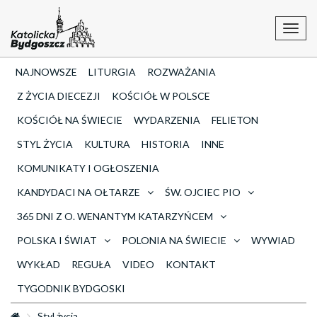
Toggl
navig
NAJNOWSZE
LITURGIA
ROZWAŻANIA
Z ŻYCIA DIECEZJI
KOŚCIÓŁ W POLSCE
KOŚCIÓŁ NA ŚWIECIE
WYDARZENIA
FELIETON
STYL ŻYCIA
KULTURA
HISTORIA
INNE
KOMUNIKATY I OGŁOSZENIA
KANDYDACI NA OŁTARZE
ŚW. OJCIEC PIO
365 DNI Z O. WENANTYM KATARZYŃCEM
POLSKA I ŚWIAT
POLONIA NA ŚWIECIE
WYWIAD
WYKŁAD
REGUŁA
VIDEO
KONTAKT
TYGODNIK BYDGOSKI
Styl życia