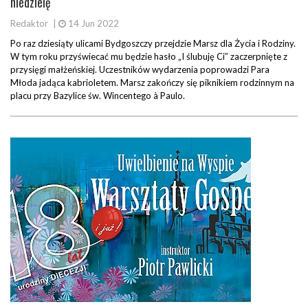
niedzielę
Redaktor
|
14 Jun 2022
Po raz dziesiąty ulicami Bydgoszczy przejdzie Marsz dla Życia i Rodziny.
W tym roku przyświecać mu będzie hasło „I ślubuję Ci” zaczerpnięte z
przysięgi małżeńskiej. Uczestników wydarzenia poprowadzi Para
Młoda jadąca kabrioletem. Marsz zakończy się piknikiem rodzinnym na
placu przy Bazylice św. Wincentego à Paulo.