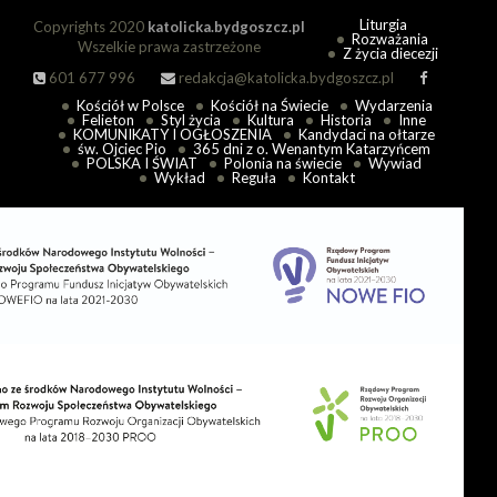
Liturgia
Copyrights 2020
katolicka.bydgoszcz.pl
Rozważania
Wszelkie prawa zastrzeżone
Z życia diecezji
601 677 996
redakcja@katolicka.bydgoszcz.pl
Kościół w Polsce
Kościół na Świecie
Wydarzenia
Felieton
Styl życia
Kultura
Historia
Inne
KOMUNIKATY I OGŁOSZENIA
Kandydaci na ołtarze
św. Ojciec Pio
365 dni z o. Wenantym Katarzyńcem
POLSKA I ŚWIAT
Polonia na świecie
Wywiad
Wykład
Reguła
Kontakt