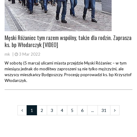
Męski Różaniec tym razem wspólny, także dla rodzin. Zaprasza
ks. bp Włodarczyk [VIDEO]
mk
|
3 Mar 2022
W sobotę (5 marca) ulicami miasta przejdzie Męski Różaniec – w tym
miesiącu jednak do modlitwy zaproszeni są nie tylko mężczyźni, ale
wszyscy mieszkańcy Bydgoszczy. Procesję poprowadzi ks. bp Krzysztof
Włodarczyk.
1
2
3
4
5
6
...
31