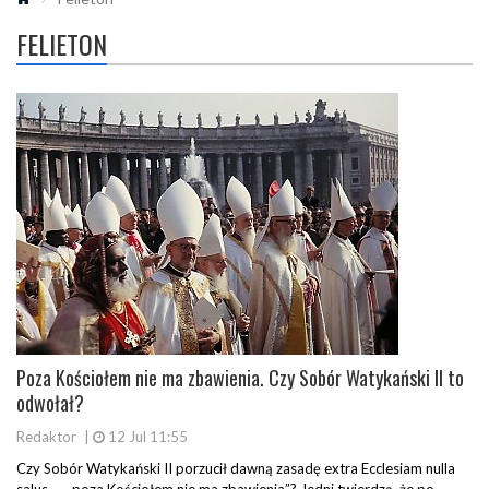
FELIETON
Poza Kościołem nie ma zbawienia. Czy Sobór Watykański II to
odwołał?
Redaktor
|
12 Jul 11:55
Czy Sobór Watykański II porzucił dawną zasadę extra Ecclesiam nulla