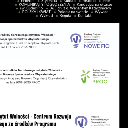
Felieton
Styl życia
Kultura
Historia
Inne
KOMUNIKATY I OGŁOSZENIA
Kandydaci na ołtarze
św. Ojciec Pio
365 dni z o. Wenantym Katarzyńcem
POLSKA I ŚWIAT
Polonia na świecie
Wywiad
Wykład
Reguła
Kontakt