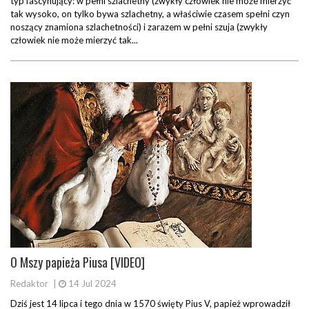
typ fascynujący: w pełni szlachetny (zwykły człowiek nie może mierzyć
tak wysoko, on tylko bywa szlachetny, a właściwie czasem spełni czyn
noszący znamiona szlachetności) i zarazem w pełni szuja (zwykły
człowiek nie może mierzyć tak...
O Mszy papieża Piusa [VIDEO]
Redaktor
|
14 Jul 2024
Dziś jest 14 lipca i tego dnia w 1570 święty Pius V, papież wprowadził