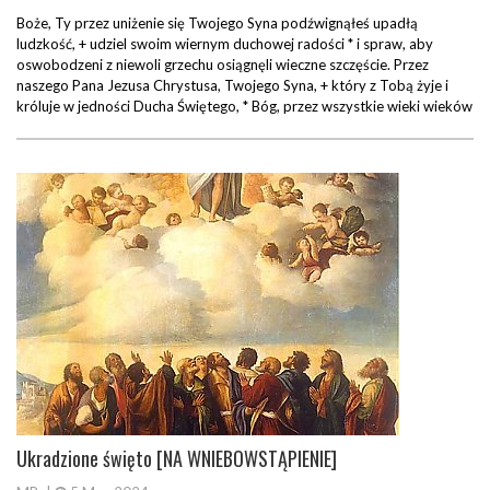
Boże, Ty przez uniżenie się Twojego Syna podźwignąłeś upadłą
ludzkość, + udziel swoim wiernym duchowej radości * i spraw, aby
oswobodzeni z niewoli grzechu osiągnęli wieczne szczęście. Przez
naszego Pana Jezusa Chrystusa, Twojego Syna, + który z Tobą żyje i
króluje w jedności Ducha Świętego, * Bóg, przez wszystkie wieki wieków
Ukradzione święto [NA WNIEBOWSTĄPIENIE]