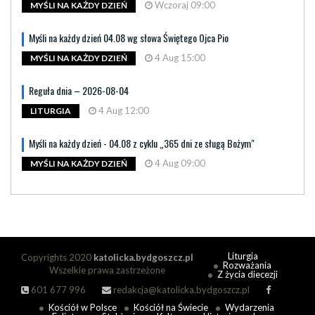
Wczoraj 09:00
MYŚLI NA KAŻDY DZIEŃ
Myśli na każdy dzień 04.08 wg słowa Świętego Ojca Pio
4 Aug 15:00
MYŚLI NA KAŻDY DZIEŃ
Reguła dnia – 2026-08-04
4 Aug 12:00
LITURGIA
Myśli na każdy dzień - 04.08 z cyklu „365 dni ze sługą Bożym"
4 Aug 09:00
MYŚLI NA KAŻDY DZIEŃ
Liturgia
Copyrights 2020
katolicka.bydgoszcz.pl
Rozważania
Wszelkie prawa zastrzeżone
Z życia diecezji
601 677 996
redakcja@katolicka.bydgoszcz.pl
Kościół w Polsce
Kościół na Świecie
Wydarzenia