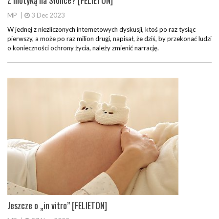
Z motyką na Słońce? [FELIETON]
MP
|
3 Dec 2023
W jednej z niezliczonych internetowych dyskusji, ktoś po raz tysiąc
pierwszy, a może po raz milion drugi, napisał, że dziś, by przekonać ludzi
o konieczności ochrony życia, należy zmienić narrację.
Jeszcze o „in vitro” [FELIETON]