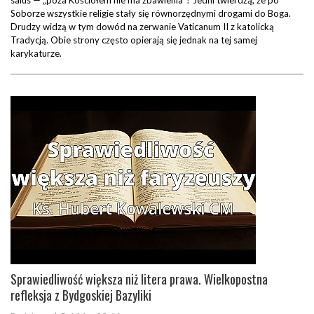
salus — „poza Kościołem nie ma zbawienia”? Jedni twierdzą, że po
Soborze wszystkie religie stały się równorzędnymi drogami do Boga.
Drudzy widzą w tym dowód na zerwanie Vaticanum II z katolicką
Tradycją. Obie strony często opierają się jednak na tej samej
karykaturze.
Sprawiedliwość większa niż litera prawa. Wielkopostna
refleksja z Bydgoskiej Bazyliki