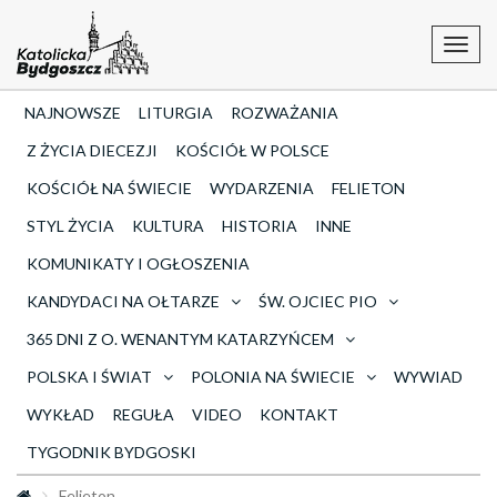
Toggl
navig
NAJNOWSZE
LITURGIA
ROZWAŻANIA
Z ŻYCIA DIECEZJI
KOŚCIÓŁ W POLSCE
KOŚCIÓŁ NA ŚWIECIE
WYDARZENIA
FELIETON
STYL ŻYCIA
KULTURA
HISTORIA
INNE
KOMUNIKATY I OGŁOSZENIA
KANDYDACI NA OŁTARZE
ŚW. OJCIEC PIO
365 DNI Z O. WENANTYM KATARZYŃCEM
POLSKA I ŚWIAT
POLONIA NA ŚWIECIE
WYWIAD
WYKŁAD
REGUŁA
VIDEO
KONTAKT
TYGODNIK BYDGOSKI
Felieton