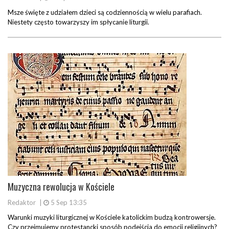
Msze święte z udziałem dzieci są codziennością w wielu parafiach.
Niestety często towarzyszy im spłycanie liturgii.
Muzyczna rewolucja w Kościele
Redaktor
|
5 Sep 13:35
Warunki muzyki liturgicznej w Kościele katolickim budzą kontrowersje.
Czy przejmujemy protestancki sposób podejścia do emocji religijnych?