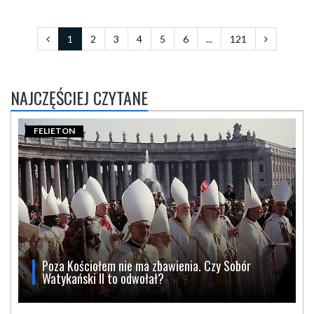
1
2
3
4
5
6
...
121
NAJCZĘŚCIEJ CZYTANE
FELIETON
Poza Kościołem nie ma zbawienia. Czy Sobór
Watykański II to odwołał?