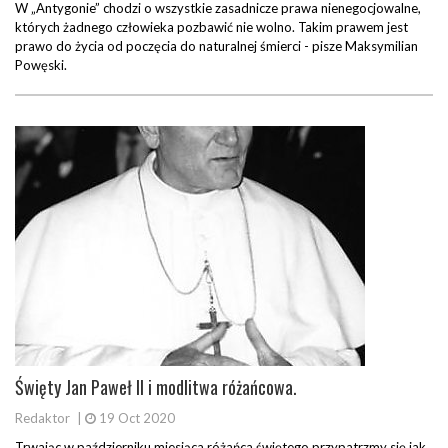
W „Antygonie” chodzi o wszystkie zasadnicze prawa nienegocjowalne,
których żadnego człowieka pozbawić nie wolno. Takim prawem jest
prawo do życia od poczęcia do naturalnej śmierci - pisze Maksymilian
Powęski.
Święty Jan Paweł II i modlitwa różańcowa.
Redaktor
|
19 Oct 2020
Trwając w październiku miesiąca różańca świętego przypatrzmy się jak