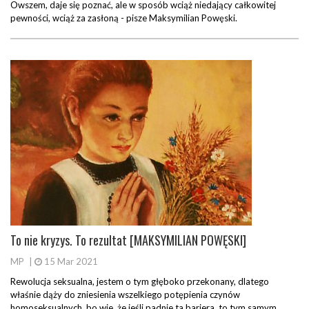
Owszem, daje się poznać, ale w sposób wciąż niedający całkowitej
pewności, wciąż za zasłoną - pisze Maksymilian Powęski.
To nie kryzys. To rezultat [MAKSYMILIAN POWĘSKI]
MP
|
15 Mar 2021
Rewolucja seksualna, jestem o tym głęboko przekonany, dlatego
właśnie dąży do zniesienia wszelkiego potępienia czynów
homoseksualnych, bo wie, że jeśli padnie ta bariera, to tym samym