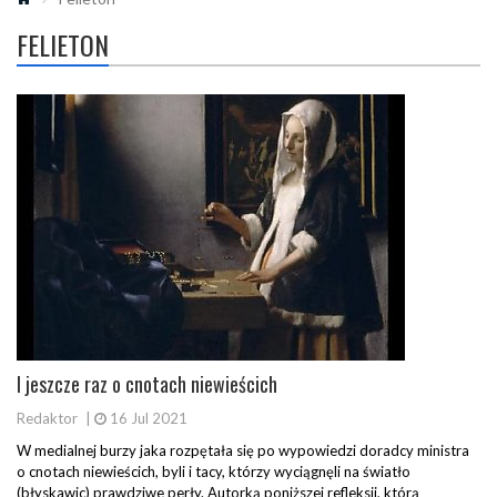
FELIETON
I jeszcze raz o cnotach niewieścich
Redaktor
|
16 Jul 2021
W medialnej burzy jaka rozpętała się po wypowiedzi doradcy ministra
o cnotach niewieścich, byli i tacy, którzy wyciągnęli na światło
(błyskawic) prawdziwe perły. Autorką poniższej refleksji, którą