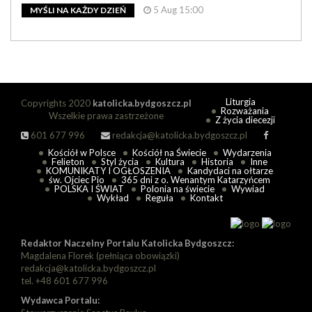
5 Aug 15:00
MYŚLI NA KAŻDY DZIEŃ
Liturgia
Copyrights 2020
katolicka.bydgoszcz.pl
Rozważania
Wszelkie prawa zastrzeżone
Z życia diecezji
601 677 996
redakcja@katolicka.bydgoszcz.pl
Kościół w Polsce
Kościół na Świecie
Wydarzenia
Felieton
Styl życia
Kultura
Historia
Inne
KOMUNIKATY I OGŁOSZENIA
Kandydaci na ołtarze
św. Ojciec Pio
365 dni z o. Wenantym Katarzyńcem
POLSKA I ŚWIAT
Polonia na świecie
Wywiad
Wykład
Reguła
Kontakt
Redaktor Naczelny Portalu Katolicka Bydgoszcz:
Magdalena Florek (pełniąca obowiązki)
redakcja@katolicka.bydgoszcz.pl
tel. +48 601 677 996
Wydawca Portalu: