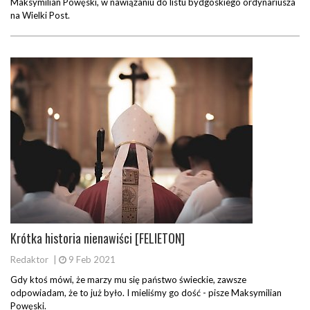
Maksymilian Powęski, w nawiązaniu do listu bydgoskiego ordynariusza
na Wielki Post.
Krótka historia nienawiści [FELIETON]
Redaktor
|
9 Feb 2021
Gdy ktoś mówi, że marzy mu się państwo świeckie, zawsze
odpowiadam, że to już było. I mieliśmy go dość - pisze Maksymilian
Powęski.