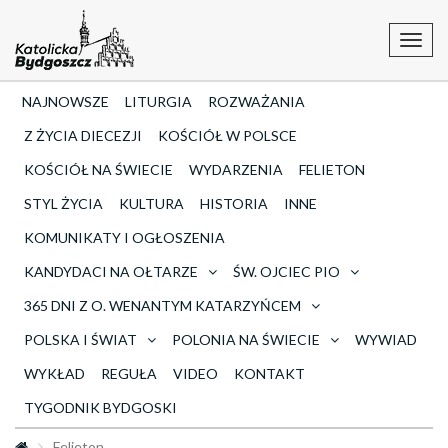
Toggl
navig
NAJNOWSZE
LITURGIA
ROZWAŻANIA
Z ŻYCIA DIECEZJI
KOŚCIÓŁ W POLSCE
KOŚCIÓŁ NA ŚWIECIE
WYDARZENIA
FELIETON
STYL ŻYCIA
KULTURA
HISTORIA
INNE
KOMUNIKATY I OGŁOSZENIA
KANDYDACI NA OŁTARZE
ŚW. OJCIEC PIO
365 DNI Z O. WENANTYM KATARZYŃCEM
POLSKA I ŚWIAT
POLONIA NA ŚWIECIE
WYWIAD
WYKŁAD
REGUŁA
VIDEO
KONTAKT
TYGODNIK BYDGOSKI
Felieton