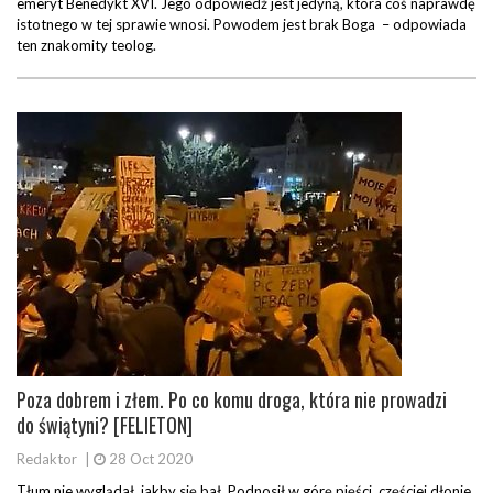
emeryt Benedykt XVI. Jego odpowiedź jest jedyną, która coś naprawdę
istotnego w tej sprawie wnosi. Powodem jest brak Boga – odpowiada
ten znakomity teolog.
Poza dobrem i złem. Po co komu droga, która nie prowadzi
do świątyni? [FELIETON]
Redaktor
|
28 Oct 2020
Tłum nie wyglądał, jakby się bał. Podnosił w górę pięści, częściej dłonie