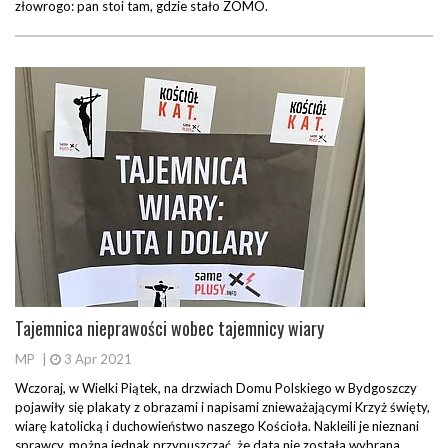
złowrogo: pan stoi tam, gdzie stało ZOMO.
Tajemnica nieprawości wobec tajemnicy wiary
MP
|
3 Apr 2021
Wczoraj, w Wielki Piątek, na drzwiach Domu Polskiego w Bydgoszczy
pojawiły się plakaty z obrazami i napisami znieważającymi Krzyż święty,
wiarę katolicką i duchowieństwo naszego Kościoła. Nakleili je nieznani
sprawcy, można jednak przypuszczać, że data nie została wybrana