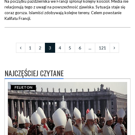
Na początku października we Francji spłonął kolejny kościół. Media nie
relacjonują tego z uwagi na powszechność zjawiska. Sytuacja staje się
coraz gorsza. Islamiści zdobywają kolejne tereny. Celem powstanie
Kalifatu Francji.
1
2
3
4
5
6
...
121
NAJCZĘŚCIEJ CZYTANE
FELIETON