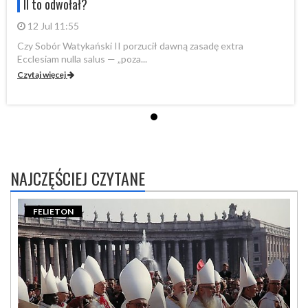
II to odwołał?
12 Jul 11:55
Czy Sobór Watykański II porzucił dawną zasadę extra
Cz
Ecclesiam nulla salus — „poza...
Ec
Czytaj więcej
Cz
NAJCZĘŚCIEJ CZYTANE
FELIETON