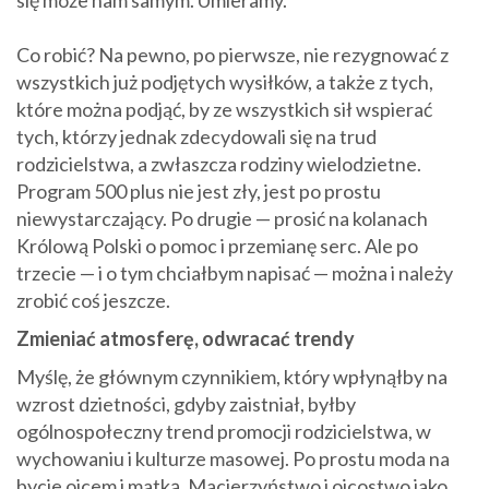
się może nam samym. Umieramy.
Co robić? Na pewno, po pierwsze, nie rezygnować z
wszystkich już podjętych wysiłków, a także z tych,
które można podjąć, by ze wszystkich sił wspierać
tych, którzy jednak zdecydowali się na trud
rodzicielstwa, a zwłaszcza rodziny wielodzietne.
Program 500 plus nie jest zły, jest po prostu
niewystarczający. Po drugie — prosić na kolanach
Królową Polski o pomoc i przemianę serc. Ale po
trzecie — i o tym chciałbym napisać — można i należy
zrobić coś jeszcze.
Zmieniać atmosferę, odwracać trendy
Myślę, że głównym czynnikiem, który wpłynąłby na
wzrost dzietności, gdyby zaistniał, byłby
ogólnospołeczny trend promocji rodzicielstwa, w
wychowaniu i kulturze masowej. Po prostu moda na
bycie ojcem i matką. Macierzyństwo i ojcostwo jako