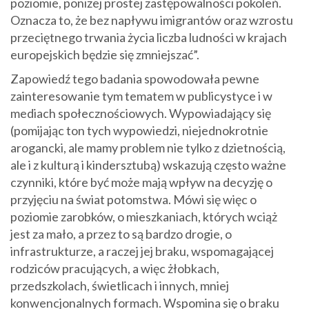
poziomie, poniżej prostej zastępowalności pokoleń.
Oznacza to, że bez napływu imigrantów oraz wzrostu
przeciętnego trwania życia liczba ludności w krajach
europejskich będzie się zmniejszać”.
Zapowiedź tego badania spowodowała pewne
zainteresowanie tym tematem w publicystyce i w
mediach społecznościowych. Wypowiadający się
(pomijając ton tych wypowiedzi, niejednokrotnie
arogancki, ale mamy problem nie tylko z dzietnością,
ale i z kulturą i kindersztubą) wskazują często ważne
czynniki, które być może mają wpływ na decyzję o
przyjęciu na świat potomstwa. Mówi się więc o
poziomie zarobków, o mieszkaniach, których wciąż
jest za mało, a przez to są bardzo drogie, o
infrastrukturze, a raczej jej braku, wspomagającej
rodziców pracujących, a więc żłobkach,
przedszkolach, świetlicach i innych, mniej
konwencjonalnych formach. Wspomina się o braku