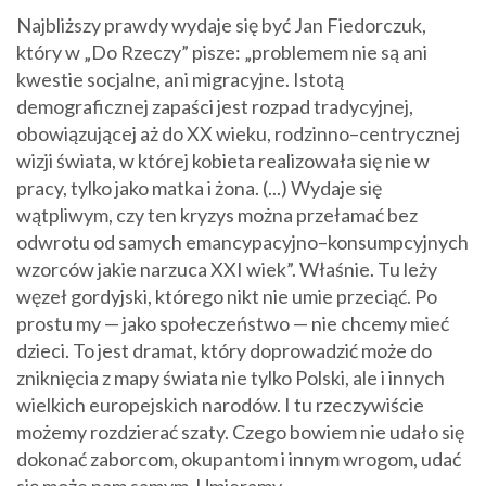
Najbliższy prawdy wydaje się być Jan Fiedorczuk,
który w „Do Rzeczy” pisze: „problemem nie są ani
kwestie socjalne, ani migracyjne. Istotą
demograficznej zapaści jest rozpad tradycyjnej,
obowiązującej aż do XX wieku, rodzinno–centrycznej
wizji świata, w której kobieta realizowała się nie w
pracy, tylko jako matka i żona. (...) Wydaje się
wątpliwym, czy ten kryzys można przełamać bez
odwrotu od samych emancypacyjno–konsumpcyjnych
wzorców jakie narzuca XXI wiek”. Właśnie. Tu leży
węzeł gordyjski, którego nikt nie umie przeciąć. Po
prostu my — jako społeczeństwo — nie chcemy mieć
dzieci. To jest dramat, który doprowadzić może do
zniknięcia z mapy świata nie tylko Polski, ale i innych
wielkich europejskich narodów. I tu rzeczywiście
możemy rozdzierać szaty. Czego bowiem nie udało się
dokonać zaborcom, okupantom i innym wrogom, udać