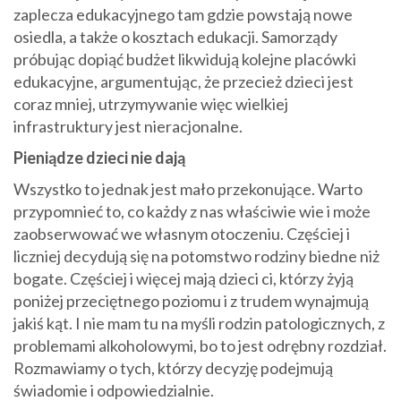
zaplecza edukacyjnego tam gdzie powstają nowe
osiedla, a także o kosztach edukacji. Samorządy
próbując dopiąć budżet likwidują kolejne placówki
edukacyjne, argumentując, że przecież dzieci jest
coraz mniej, utrzymywanie więc wielkiej
infrastruktury jest nieracjonalne.
Pieniądze dzieci nie dają
Wszystko to jednak jest mało przekonujące. Warto
przypomnieć to, co każdy z nas właściwie wie i może
zaobserwować we własnym otoczeniu. Częściej i
liczniej decydują się na potomstwo rodziny biedne niż
bogate. Częściej i więcej mają dzieci ci, którzy żyją
poniżej przeciętnego poziomu i z trudem wynajmują
jakiś kąt. I nie mam tu na myśli rodzin patologicznych, z
problemami alkoholowymi, bo to jest odrębny rozdział.
Rozmawiamy o tych, którzy decyzję podejmują
świadomie i odpowiedzialnie.