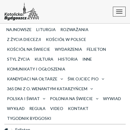
Toggl
navig
NAJNOWSZE
LITURGIA
ROZWAŻANIA
Z ŻYCIA DIECEZJI
KOŚCIÓŁ W POLSCE
KOŚCIÓŁ NA ŚWIECIE
WYDARZENIA
FELIETON
STYL ŻYCIA
KULTURA
HISTORIA
INNE
KOMUNIKATY I OGŁOSZENIA
KANDYDACI NA OŁTARZE
ŚW. OJCIEC PIO
365 DNI Z O. WENANTYM KATARZYŃCEM
POLSKA I ŚWIAT
POLONIA NA ŚWIECIE
WYWIAD
WYKŁAD
REGUŁA
VIDEO
KONTAKT
TYGODNIK BYDGOSKI
Felieton