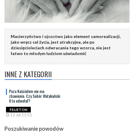
Macierzyństwo i ojcostwo jako element samorealizacji,
jako wręcz cel życia, jest atrakcyjne, ale po
dziesięcioleciach odwracania tego wzorca, nie jest
łatwo to młodym ludziom uświadomić
INNE Z KATEGORII
Poza Kościołem nie ma
zbawienia. Czy Sobór Watykański
II to odwołał?
FELIETON
12 Jul 11:55
Poszukiwanie powodów