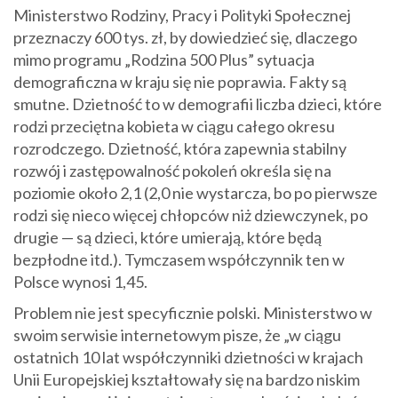
Ministerstwo Rodziny, Pracy i Polityki Społecznej
przeznaczy 600 tys. zł, by dowiedzieć się, dlaczego
mimo programu „Rodzina 500 Plus” sytuacja
demograficzna w kraju się nie poprawia. Fakty są
smutne. Dzietność to w demografii liczba dzieci, które
rodzi przeciętna kobieta w ciągu całego okresu
rozrodczego. Dzietność, która zapewnia stabilny
rozwój i zastępowalność pokoleń określa się na
poziomie około 2,1 (2,0 nie wystarcza, bo po pierwsze
rodzi się nieco więcej chłopców niż dziewczynek, po
drugie — są dzieci, które umierają, które będą
bezpłodne itd.). Tymczasem współczynnik ten w
Polsce wynosi 1,45.
Problem nie jest specyficznie polski. Ministerstwo w
swoim serwisie internetowym pisze, że „w ciągu
ostatnich 10 lat współczynniki dzietności w krajach
Unii Europejskiej kształtowały się na bardzo niskim