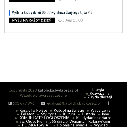
Myśli na każdy dzień 05.08 wg słowa Świętego Ojca Pio
5 Aug 15:00
MYŚLI NA KAŻDY DZIEŃ
Liturgia
Copyrights 2020
katolicka.bydgoszcz.pl
Rozważania
Wszelkie prawa zastrzeżone
Z życia diecezji
601 677 996
redakcja@katolicka.bydgoszcz.pl
Kościół w Polsce
Kościół na Świecie
Wydarzenia
Felieton
Styl życia
Kultura
Historia
Inne
KOMUNIKATY I OGŁOSZENIA
Kandydaci na ołtarze
św. Ojciec Pio
365 dni z o. Wenantym Katarzyńcem
POLSKA I ŚWIAT
Polonia na świecie
Wywiad