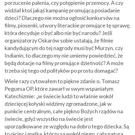
porzucenie palenia, czy potępienie przemocy. A czy
widział ktoś jakąś kampanię promującą posiadanie
dzieci? Dlaczego nie można ogłosić konkursów na
filmy, piosenki, utwory literackie promujące tę sprawę,
która decyduje o być albo nie być narodu? Jeśli
organizatorzy Oskarów sobie ustalają, że filmie
kandydującym do tej nagrody musi być Murzyn, czy
Indianin, to dlaczego my nie umiemy powiedzieć, że
będą dotacje na filmy promujące dzietność? A może
trzeba się tego od polityków po prostu domagać?
Wiele razy cytowałem to piękne zdanie o. Tomasz
Peguesa OP, które zawarł w swym wspaniałym
Katechizmie: „w świecie ludzi to właśnie wokół
dziecięcej kołyski widzimy zgromadzone, jak w
punkcie centralnym, całe piękno Bożych rządów na
świecie, gdyż wszystko na świecie jest
uporządkowane ze względu na dobro tego dziecka. Są
to ojciec i matka, którzy są wokół niego, cała natura,