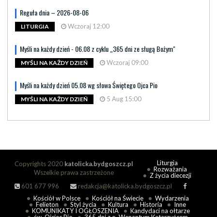
Reguła dnia – 2026-08-06
Wczoraj 12:00
LITURGIA
Myśli na każdy dzień - 06.08 z cyklu „365 dni ze sługą Bożym"
Wczoraj 09:00
MYŚLI NA KAŻDY DZIEŃ
Myśli na każdy dzień 05.08 wg słowa Świętego Ojca Pio
5 Aug 15:00
MYŚLI NA KAŻDY DZIEŃ
Liturgia
Copyrights 2020
katolicka.bydgoszcz.pl
Rozważania
Wszelkie prawa zastrzeżone
Z życia diecezji
601 677 996
redakcja@katolicka.bydgoszcz.pl
Kościół w Polsce
Kościół na Świecie
Wydarzenia
Felieton
Styl życia
Kultura
Historia
Inne
KOMUNIKATY I OGŁOSZENIA
Kandydaci na ołtarze
św. Ojciec Pio
365 dni z o. Wenantym Katarzyńcem