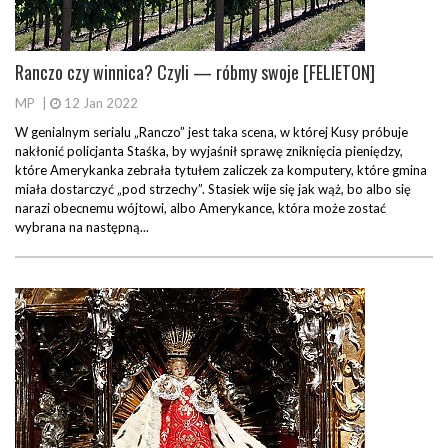
Ranczo czy winnica? Czyli — róbmy swoje [FELIETON]
MP
|
12 Jan 2022
W genialnym serialu „Ranczo” jest taka scena, w której Kusy próbuje
nakłonić policjanta Staśka, by wyjaśnił sprawę zniknięcia pieniędzy,
które Amerykanka zebrała tytułem zaliczek za komputery, które gmina
miała dostarczyć „pod strzechy”. Stasiek wije się jak wąż, bo albo się
narazi obecnemu wójtowi, albo Amerykance, która może zostać
wybrana na następną...