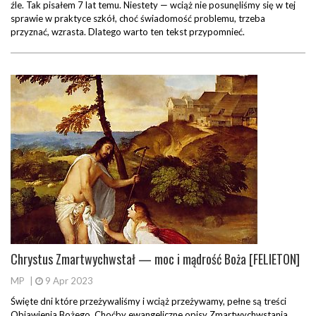
źle. Tak pisałem 7 lat temu. Niestety — wciąż nie posunęliśmy się w tej
sprawie w praktyce szkół, choć świadomość problemu, trzeba
przyznać, wzrasta. Dlatego warto ten tekst przypomnieć.
Chrystus Zmartwychwstał — moc i mądrość Boża [FELIETON]
MP
|
9 Apr 2023
Święte dni które przeżywaliśmy i wciąż przeżywamy, pełne są treści
Objawienia Bożego. Choćby ewangeliczne opisy Zmartwychwstania