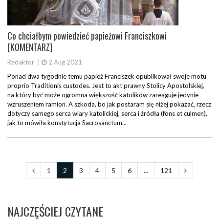
Co chciałbym powiedzieć papieżowi Franciszkowi
[KOMENTARZ]
Redaktor
|
2 Aug 2021
Ponad dwa tygodnie temu papież Franciszek opublikował swoje motu
proprio Traditionis custodes. Jest to akt prawny Stolicy Apostolskiej,
na który być może ogromna większość katolików zareaguje jedynie
wzruszeniem ramion. A szkoda, bo jak postaram się niżej pokazać, rzecz
dotyczy samego serca wiary katolickiej, serca i źródła (fons et culmen),
jak to mówiła konstytucja Sacrosanctum...
1
2
3
4
5
6
...
121
NAJCZĘŚCIEJ CZYTANE