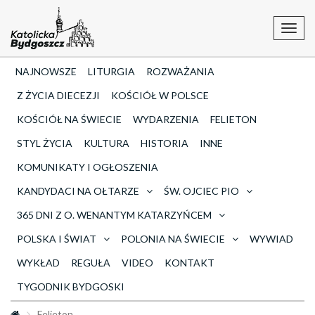
Toggl
navig
NAJNOWSZE
LITURGIA
ROZWAŻANIA
Z ŻYCIA DIECEZJI
KOŚCIÓŁ W POLSCE
KOŚCIÓŁ NA ŚWIECIE
WYDARZENIA
FELIETON
STYL ŻYCIA
KULTURA
HISTORIA
INNE
KOMUNIKATY I OGŁOSZENIA
KANDYDACI NA OŁTARZE
ŚW. OJCIEC PIO
365 DNI Z O. WENANTYM KATARZYŃCEM
POLSKA I ŚWIAT
POLONIA NA ŚWIECIE
WYWIAD
WYKŁAD
REGUŁA
VIDEO
KONTAKT
TYGODNIK BYDGOSKI
Felieton