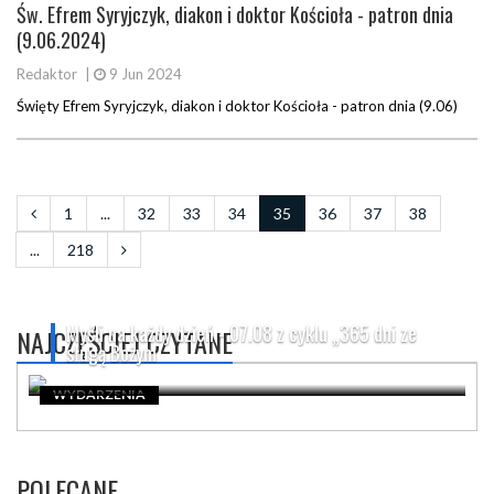
Św. Efrem Syryjczyk, diakon i doktor Kościoła - patron dnia
(9.06.2024)
Redaktor
|
9 Jun 2024
Święty Efrem Syryjczyk, diakon i doktor Kościoła - patron dnia (9.06)
1
...
32
33
34
35
36
37
38
...
218
Myśli na każdy dzień - 07.08 z cyklu „365 dni ze
NAJCZĘŚCIEJ CZYTANE
sługą Bożym
WYDARZENIA
POLECANE