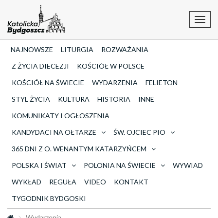
Toggl
navig
NAJNOWSZE
LITURGIA
ROZWAŻANIA
Z ŻYCIA DIECEZJI
KOŚCIÓŁ W POLSCE
KOŚCIÓŁ NA ŚWIECIE
WYDARZENIA
FELIETON
STYL ŻYCIA
KULTURA
HISTORIA
INNE
KOMUNIKATY I OGŁOSZENIA
KANDYDACI NA OŁTARZE
ŚW. OJCIEC PIO
365 DNI Z O. WENANTYM KATARZYŃCEM
POLSKA I ŚWIAT
POLONIA NA ŚWIECIE
WYWIAD
WYKŁAD
REGUŁA
VIDEO
KONTAKT
TYGODNIK BYDGOSKI
Wydarzenia