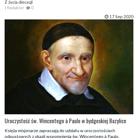
Z życia diecezji
| Redaktor
0
17 Sep 2020
Uroczystość św. Wincentego à Paulo w bydgoskiej Bazylice
Księża misjonarze zapraszają do udziału w uroczystościach
odpustowych z okazji wspomnienia św. Wincentego à Paulo.