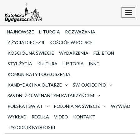
Toggl
navig
NAJNOWSZE
LITURGIA
ROZWAŻANIA
Z ŻYCIA DIECEZJI
KOŚCIÓŁ W POLSCE
KOŚCIÓŁ NA ŚWIECIE
WYDARZENIA
FELIETON
STYL ŻYCIA
KULTURA
HISTORIA
INNE
KOMUNIKATY I OGŁOSZENIA
KANDYDACI NA OŁTARZE
ŚW. OJCIEC PIO
365 DNI Z O. WENANTYM KATARZYŃCEM
POLSKA I ŚWIAT
POLONIA NA ŚWIECIE
WYWIAD
WYKŁAD
REGUŁA
VIDEO
KONTAKT
TYGODNIK BYDGOSKI