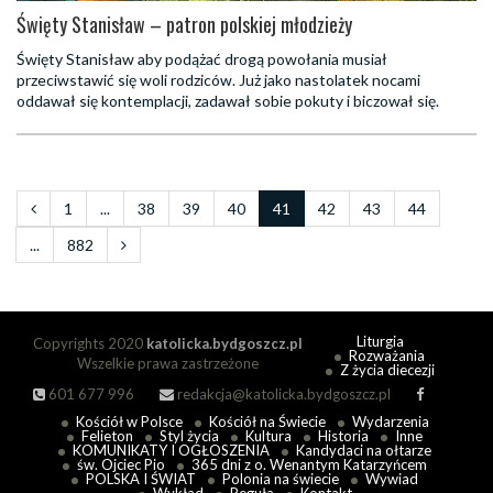
Święty Stanisław – patron polskiej młodzieży
Święty Stanisław aby podążać drogą powołania musiał
przeciwstawić się woli rodziców. Już jako nastolatek nocami
oddawał się kontemplacji, zadawał sobie pokuty i biczował się.
1
...
38
39
40
41
42
43
44
...
882
Liturgia
Copyrights 2020
katolicka.bydgoszcz.pl
Rozważania
Wszelkie prawa zastrzeżone
Z życia diecezji
601 677 996
redakcja@katolicka.bydgoszcz.pl
Kościół w Polsce
Kościół na Świecie
Wydarzenia
Felieton
Styl życia
Kultura
Historia
Inne
KOMUNIKATY I OGŁOSZENIA
Kandydaci na ołtarze
św. Ojciec Pio
365 dni z o. Wenantym Katarzyńcem
POLSKA I ŚWIAT
Polonia na świecie
Wywiad
Wykład
Reguła
Kontakt