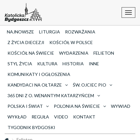
Toggl
navig
NAJNOWSZE
LITURGIA
ROZWAŻANIA
Z ŻYCIA DIECEZJI
KOŚCIÓŁ W POLSCE
KOŚCIÓŁ NA ŚWIECIE
WYDARZENIA
FELIETON
STYL ŻYCIA
KULTURA
HISTORIA
INNE
KOMUNIKATY I OGŁOSZENIA
KANDYDACI NA OŁTARZE
ŚW. OJCIEC PIO
365 DNI Z O. WENANTYM KATARZYŃCEM
POLSKA I ŚWIAT
POLONIA NA ŚWIECIE
WYWIAD
WYKŁAD
REGUŁA
VIDEO
KONTAKT
TYGODNIK BYDGOSKI
Felieton