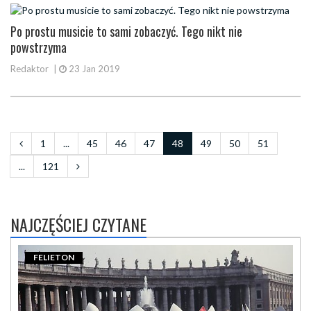
Po prostu musicie to sami zobaczyć. Tego nikt nie
powstrzyma
Redaktor
|
23 Jan 2019
1
...
45
46
47
48
49
50
51
...
121
NAJCZĘŚCIEJ CZYTANE
FELIETON