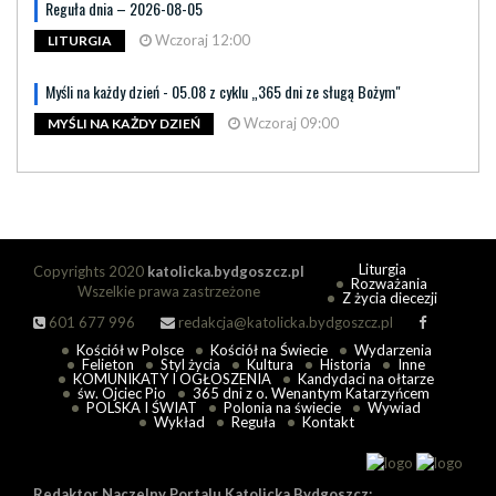
Reguła dnia – 2026-08-05
Wczoraj 12:00
LITURGIA
Myśli na każdy dzień - 05.08 z cyklu „365 dni ze sługą Bożym"
Wczoraj 09:00
MYŚLI NA KAŻDY DZIEŃ
Liturgia
Copyrights 2020
katolicka.bydgoszcz.pl
Rozważania
Wszelkie prawa zastrzeżone
Z życia diecezji
601 677 996
redakcja@katolicka.bydgoszcz.pl
Kościół w Polsce
Kościół na Świecie
Wydarzenia
Felieton
Styl życia
Kultura
Historia
Inne
KOMUNIKATY I OGŁOSZENIA
Kandydaci na ołtarze
św. Ojciec Pio
365 dni z o. Wenantym Katarzyńcem
POLSKA I ŚWIAT
Polonia na świecie
Wywiad
Wykład
Reguła
Kontakt
Redaktor Naczelny Portalu Katolicka Bydgoszcz: