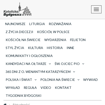
Toggl
navig
NAJNOWSZE
LITURGIA
ROZWAŻANIA
Z ŻYCIA DIECEZJI
KOŚCIÓŁ W POLSCE
KOŚCIÓŁ NA ŚWIECIE
WYDARZENIA
FELIETON
STYL ŻYCIA
KULTURA
HISTORIA
INNE
KOMUNIKATY I OGŁOSZENIA
KANDYDACI NA OŁTARZE
ŚW. OJCIEC PIO
365 DNI Z O. WENANTYM KATARZYŃCEM
POLSKA I ŚWIAT
POLONIA NA ŚWIECIE
WYWIAD
WYKŁAD
REGUŁA
VIDEO
KONTAKT
TYGODNIK BYDGOSKI
Aktualności