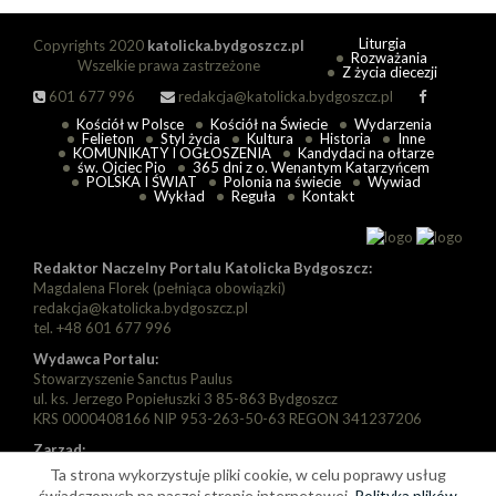
Liturgia
Copyrights 2020
katolicka.bydgoszcz.pl
Rozważania
Wszelkie prawa zastrzeżone
Z życia diecezji
601 677 996
redakcja@katolicka.bydgoszcz.pl
Kościół w Polsce
Kościół na Świecie
Wydarzenia
Felieton
Styl życia
Kultura
Historia
Inne
KOMUNIKATY I OGŁOSZENIA
Kandydaci na ołtarze
św. Ojciec Pio
365 dni z o. Wenantym Katarzyńcem
POLSKA I ŚWIAT
Polonia na świecie
Wywiad
Wykład
Reguła
Kontakt
Redaktor Naczelny Portalu Katolicka Bydgoszcz:
Magdalena Florek (pełniąca obowiązki)
redakcja@katolicka.bydgoszcz.pl
tel. +48 601 677 996
Wydawca Portalu:
Stowarzyszenie Sanctus Paulus
ul. ks. Jerzego Popiełuszki 3 85-863 Bydgoszcz
KRS 0000408166 NIP 953-263-50-63 REGON 341237206
Zarząd:
Prezes: Piotr Florek
Ta strona wykorzystuje pliki cookie, w celu poprawy usług
Wiceprezes: Paweł Szarapka
świadczonych na naszej stronie internetowej.
Polityka plików