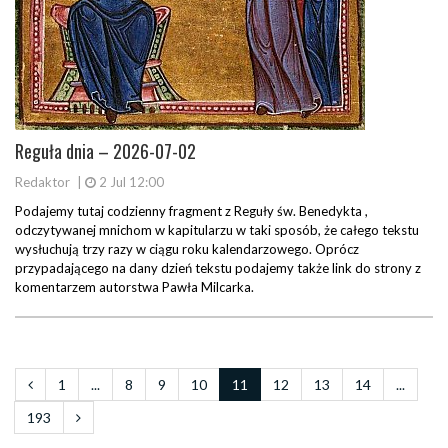
Reguła dnia – 2026-07-02
Redaktor
|
2 Jul 12:00
Podajemy tutaj codzienny fragment z Reguły św. Benedykta ,
odczytywanej mnichom w kapitularzu w taki sposób, że całego tekstu
wysłuchują trzy razy w ciągu roku kalendarzowego. Oprócz
przypadającego na dany dzień tekstu podajemy także link do strony z
komentarzem autorstwa Pawła Milcarka.
1
...
8
9
10
11
12
13
14
...
193