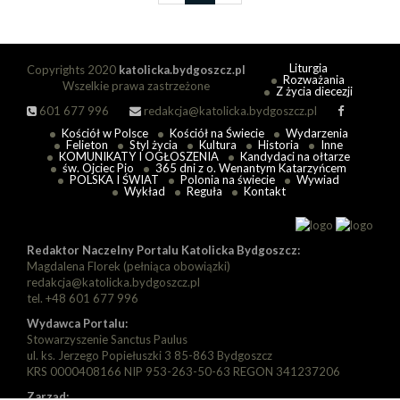
Liturgia
Copyrights 2020
katolicka.bydgoszcz.pl
Rozważania
Wszelkie prawa zastrzeżone
Z życia diecezji
601 677 996
redakcja@katolicka.bydgoszcz.pl
Kościół w Polsce
Kościół na Świecie
Wydarzenia
Felieton
Styl życia
Kultura
Historia
Inne
KOMUNIKATY I OGŁOSZENIA
Kandydaci na ołtarze
św. Ojciec Pio
365 dni z o. Wenantym Katarzyńcem
POLSKA I ŚWIAT
Polonia na świecie
Wywiad
Wykład
Reguła
Kontakt
Redaktor Naczelny Portalu Katolicka Bydgoszcz:
Magdalena Florek (pełniąca obowiązki)
redakcja@katolicka.bydgoszcz.pl
tel. +48 601 677 996
Wydawca Portalu:
Stowarzyszenie Sanctus Paulus
ul. ks. Jerzego Popiełuszki 3 85-863 Bydgoszcz
KRS 0000408166 NIP 953-263-50-63 REGON 341237206
Zarząd: