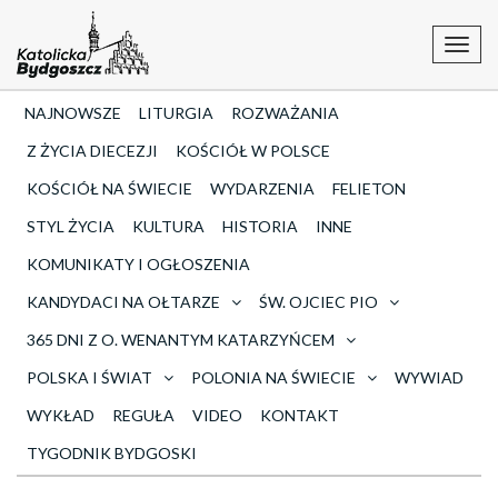
Toggl
navig
NAJNOWSZE
LITURGIA
ROZWAŻANIA
Z ŻYCIA DIECEZJI
KOŚCIÓŁ W POLSCE
KOŚCIÓŁ NA ŚWIECIE
WYDARZENIA
FELIETON
STYL ŻYCIA
KULTURA
HISTORIA
INNE
KOMUNIKATY I OGŁOSZENIA
KANDYDACI NA OŁTARZE
ŚW. OJCIEC PIO
365 DNI Z O. WENANTYM KATARZYŃCEM
POLSKA I ŚWIAT
POLONIA NA ŚWIECIE
WYWIAD
WYKŁAD
REGUŁA
VIDEO
KONTAKT
TYGODNIK BYDGOSKI