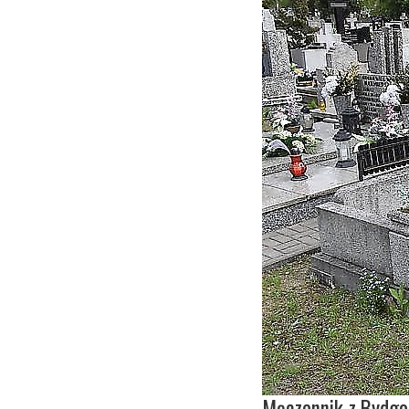
Męczennik z Bydg