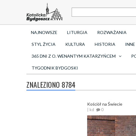
NAJNOWSZE
LITURGIA
ROZWAŻANIA
STYL ŻYCIA
KULTURA
HISTORIA
INNE
365 DNI Z O. WENANTYM KATARZYŃCEM
P
TYGODNIK BYDGOSKI
ZNALEZIONO 8784
Kościół na Świecie
| kd
0