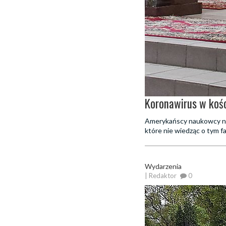
Koronawirus w koś
Amerykańscy naukowcy na 
które nie wiedząc o tym f
Wydarzenia
| Redaktor
0