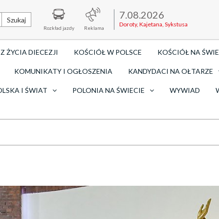
7.08.2026
Szukaj
Doroty, Kajetana, Sykstusa
Rozkład jazdy
Reklama
Z ŻYCIA DIECEZJI
KOŚCIÓŁ W POLSCE
KOŚCIÓŁ NA ŚWIE
KOMUNIKATY I OGŁOSZENIA
KANDYDACI NA OŁTARZE
OLSKA I ŚWIAT
POLONIA NA ŚWIECIE
WYWIAD