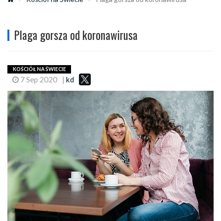
Plaga gorsza od koronawirusa
KOŚCIÓŁ NA ŚWIECIE
7 Sep 2020
|
kd