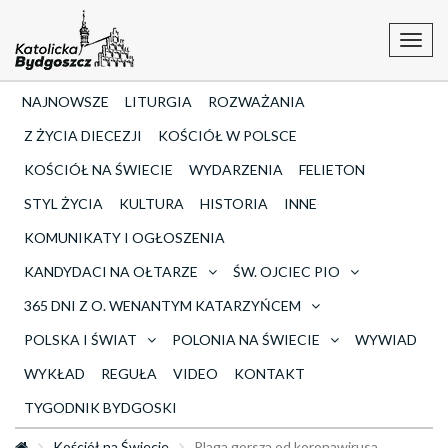
Toggl
navig
NAJNOWSZE
LITURGIA
ROZWAŻANIA
Z ŻYCIA DIECEZJI
KOŚCIÓŁ W POLSCE
KOŚCIÓŁ NA ŚWIECIE
WYDARZENIA
FELIETON
STYL ŻYCIA
KULTURA
HISTORIA
INNE
KOMUNIKATY I OGŁOSZENIA
KANDYDACI NA OŁTARZE
ŚW. OJCIEC PIO
365 DNI Z O. WENANTYM KATARZYŃCEM
POLSKA I ŚWIAT
POLONIA NA ŚWIECIE
WYWIAD
WYKŁAD
REGUŁA
VIDEO
KONTAKT
TYGODNIK BYDGOSKI
Kościół na Świecie
Plaga gorsza od koronawirusa