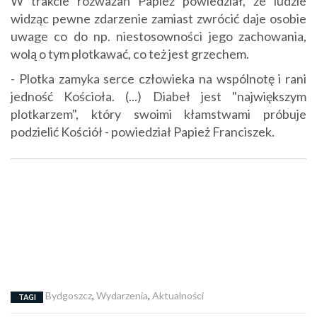
W trakcie rozważań Papież powiedział, że ludzie
widząc pewne zdarzenie zamiast zwrócić daje osobie
uwage co do np. niestosowności jego zachowania,
wolą o tym plotkawać, co też jest grzechem.
- Plotka zamyka serce człowieka na wspólnotę i rani
jedność Kościoła. (...) Diabeł jest "największym
plotkarzem", który swoimi kłamstwami próbuje
podzielić Kościół - powiedział Papież Franciszek.
Bydgoszcz
,
Wydarzenia
,
Aktualności
TAGI