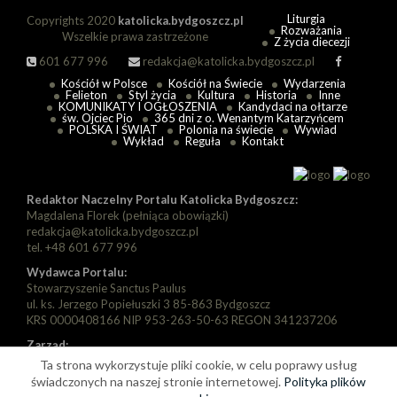
Liturgia
Copyrights 2020
katolicka.bydgoszcz.pl
Rozważania
Wszelkie prawa zastrzeżone
Z życia diecezji
601 677 996
redakcja@katolicka.bydgoszcz.pl
Kościół w Polsce
Kościół na Świecie
Wydarzenia
Felieton
Styl życia
Kultura
Historia
Inne
KOMUNIKATY I OGŁOSZENIA
Kandydaci na ołtarze
św. Ojciec Pio
365 dni z o. Wenantym Katarzyńcem
POLSKA I ŚWIAT
Polonia na świecie
Wywiad
Wykład
Reguła
Kontakt
Redaktor Naczelny Portalu Katolicka Bydgoszcz:
Magdalena Florek (pełniąca obowiązki)
redakcja@katolicka.bydgoszcz.pl
tel. +48 601 677 996
Wydawca Portalu:
Stowarzyszenie Sanctus Paulus
ul. ks. Jerzego Popiełuszki 3 85-863 Bydgoszcz
KRS 0000408166 NIP 953-263-50-63 REGON 341237206
Zarząd:
Prezes: Piotr Florek
Ta strona wykorzystuje pliki cookie, w celu poprawy usług
Wiceprezes: Paweł Szarapka
świadczonych na naszej stronie internetowej.
Polityka plików
Wiceprezes: Michał Jędryka