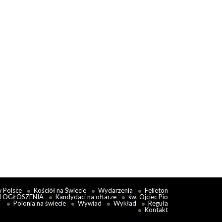
w Polsce
Kościół na Świecie
Wydarzenia
Felieton
I OGŁOSZENIA
Kandydaci na ołtarze
św. Ojciec Pio
T
Polonia na świecie
Wywiad
Wykład
Reguła
Kontakt