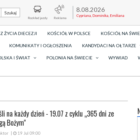
8.08.2026
Szukaj
Cypriana, Dominika, Emiliana
Rozkład jazdy
Reklama
Z ŻYCIA DIECEZJI
KOŚCIÓŁ W POLSCE
KOŚCIÓŁ NA ŚWIE
KOMUNIKATY I OGŁOSZENIA
KANDYDACI NA OŁTARZE
OLSKA I ŚWIAT
POLONIA NA ŚWIECIE
WYWIAD
li na każdy dzień - 19.07 z cyklu „365 dni ze
gą Bożym"
ktor
|
19 Jul 09:00