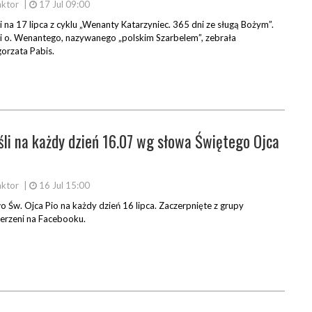
ktor
|
17 Jul 09:00
i na 17 lipca z cyklu „Wenanty Katarzyniec. 365 dni ze sługą Bożym”.
i o. Wenantego, nazywanego „polskim Szarbelem”, zebrała
orzata Pabis.
li na każdy dzień 16.07 wg słowa Świętego Ojca
ktor
|
16 Jul 15:00
o Św. Ojca Pio na każdy dzień 16 lipca. Zaczerpnięte z grupy
erzeni na Facebooku.