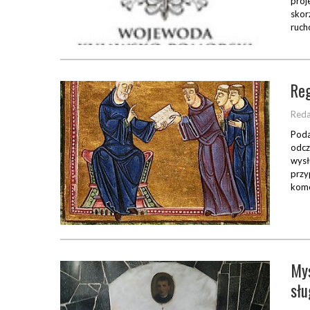
proj
skor
ruch
Reg
Reda
Poda
odcz
wysł
przy
kome
Myś
sł