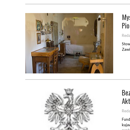
Myś
Pio
Reda
Słow
Zawi
Bez
Akt
Reda
Fund
kuja