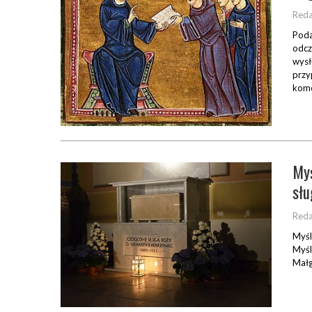
Reda
Poda
odcz
wysł
przy
kome
Myś
słu
Reda
Myśl
Myśl
Małg