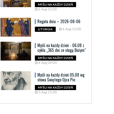
MYŚLI NA KAŻDY DZIEŃ
6 Aug 15:00
Reguła dnia – 2026-08-06
6 Aug 12:00
LITURGIA
Myśli na każdy dzień - 06.08 z
cyklu „365 dni ze sługą Bożym"
MYŚLI NA KAŻDY DZIEŃ
6 Aug 09:00
Myśli na każdy dzień 05.08 wg
słowa Świętego Ojca Pio
MYŚLI NA KAŻDY DZIEŃ
5 Aug 15:00