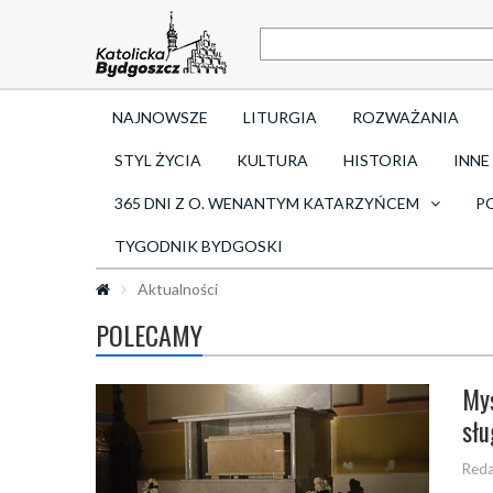
NAJNOWSZE
LITURGIA
ROZWAŻANIA
STYL ŻYCIA
KULTURA
HISTORIA
INNE
365 DNI Z O. WENANTYM KATARZYŃCEM
P
TYGODNIK BYDGOSKI
Aktualności
POLECAMY
Myś
słu
Reda