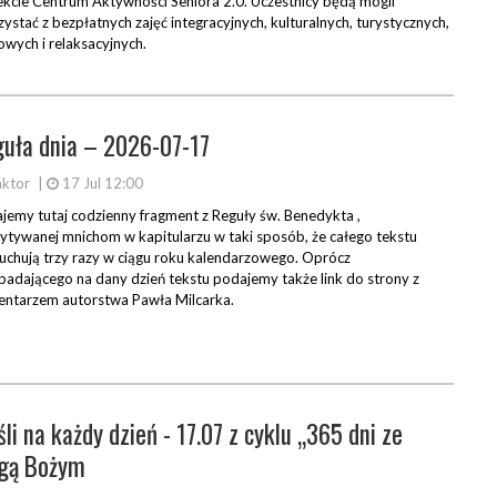
ekcie Centrum Aktywności Seniora 2.0. Uczestnicy będą mogli
zystać z bezpłatnych zajęć integracyjnych, kulturalnych, turystycznych,
owych i relaksacyjnych.
uła dnia – 2026-07-17
ktor
|
17 Jul 12:00
jemy tutaj codzienny fragment z Reguły św. Benedykta ,
ytywanej mnichom w kapitularzu w taki sposób, że całego tekstu
uchują trzy razy w ciągu roku kalendarzowego. Oprócz
padającego na dany dzień tekstu podajemy także link do strony z
ntarzem autorstwa Pawła Milcarka.
li na każdy dzień - 17.07 z cyklu „365 dni ze
ugą Bożym