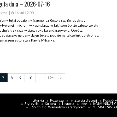
uła dnia – 2026-07-16
ktor
|
16 Jul 12:00
jemy tutaj codzienny fragment z Reguły św. Benedykta ,
ytywanej mnichom w kapitularzu w taki sposób, że całego tekstu
uchują trzy razy w ciągu roku kalendarzowego. Oprócz
padającego na dany dzień tekstu podajemy także link do strony z
ntarzem autorstwa Pawła Milcarka.
7
8
9
10
...
194
Liturgia
Rozważania
Z życia diecezji
Kościół 
Styl życia
Kultura
Historia
Inne
KOMUNIKATY 
365 dni z o. Wenantym Katarzyńcem
POLSKA I ŚWIA