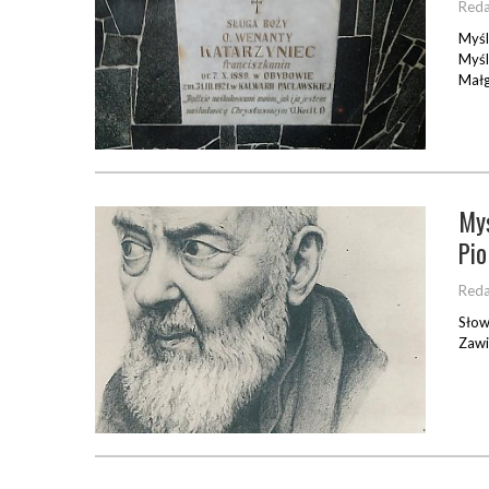
Reda
Myśl
Myśl
Małg
Myś
Pio
Reda
Słow
Zawi