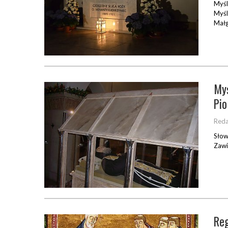
Myśl
Myśl
Małg
Myś
Pio
Reda
Słow
Zawi
Reg