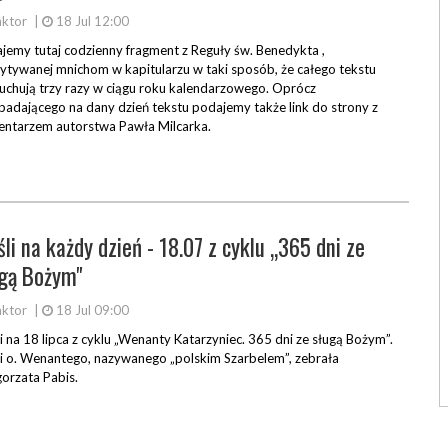
ktor
|
18 Jul 12:00
jemy tutaj codzienny fragment z Reguły św. Benedykta ,
ytywanej mnichom w kapitularzu w taki sposób, że całego tekstu
uchują trzy razy w ciągu roku kalendarzowego. Oprócz
padającego na dany dzień tekstu podajemy także link do strony z
ntarzem autorstwa Pawła Milcarka.
li na każdy dzień - 18.07 z cyklu „365 dni ze
gą Bożym"
ktor
|
18 Jul 09:00
i na 18 lipca z cyklu „Wenanty Katarzyniec. 365 dni ze sługą Bożym”.
i o. Wenantego, nazywanego „polskim Szarbelem”, zebrała
orzata Pabis.