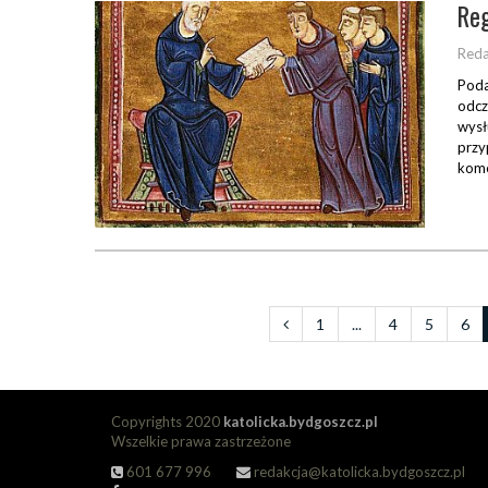
Reg
Reda
Poda
odcz
wysł
przy
kome
1
...
4
5
6
Copyrights 2020
katolicka.bydgoszcz.pl
Wszelkie prawa zastrzeżone
601 677 996
redakcja@katolicka.bydgoszcz.pl