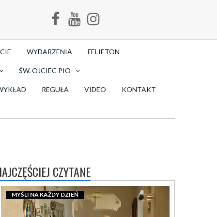
CIE
WYDARZENIA
FELIETON
ŚW. OJCIEC PIO
WYKŁAD
REGUŁA
VIDEO
KONTAKT
NAJCZĘŚCIEJ CZYTANE
MYŚLI NA KAŻDY DZIEŃ