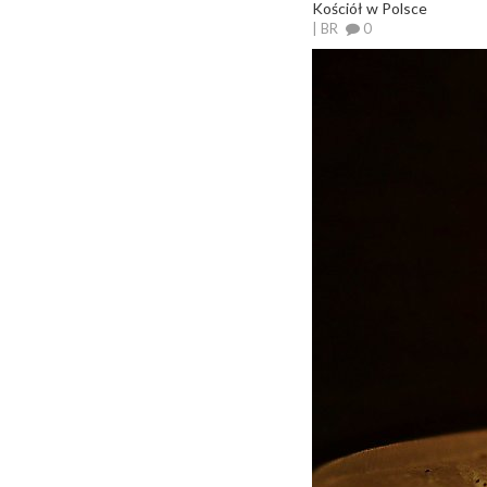
Kościół w Polsce
| BR
0