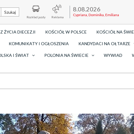
8.08.2026
Szukaj
Cypriana, Dominika, Emiliana
Rozkład jazdy
Reklama
Z ŻYCIA DIECEZJI
KOŚCIÓŁ W POLSCE
KOŚCIÓŁ NA ŚWIE
KOMUNIKATY I OGŁOSZENIA
KANDYDACI NA OŁTARZE
OLSKA I ŚWIAT
POLONIA NA ŚWIECIE
WYWIAD