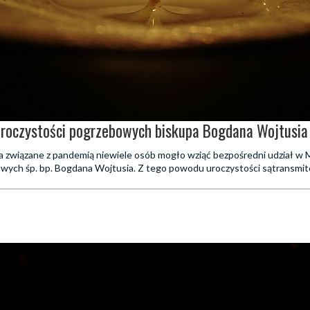
uroczystości pogrzebowych biskupa Bogdana Wojtusia
a związane z pandemią niewiele osób mogło wziąć bezpośredni udział w 
wych śp. bp. Bogdana Wojtusia. Z tego powodu uroczystości sątransmit