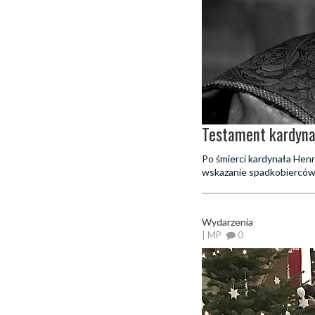
Testament kardynał
Po śmierci kardynała Henr
wskazanie spadkobierców
Wydarzenia
| MP
0