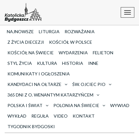
Toggl
navig
NAJNOWSZE
LITURGIA
ROZWAŻANIA
Z ŻYCIA DIECEZJI
KOŚCIÓŁ W POLSCE
KOŚCIÓŁ NA ŚWIECIE
WYDARZENIA
FELIETON
STYL ŻYCIA
KULTURA
HISTORIA
INNE
KOMUNIKATY I OGŁOSZENIA
KANDYDACI NA OŁTARZE
ŚW. OJCIEC PIO
365 DNI Z O. WENANTYM KATARZYŃCEM
POLSKA I ŚWIAT
POLONIA NA ŚWIECIE
WYWIAD
WYKŁAD
REGUŁA
VIDEO
KONTAKT
TYGODNIK BYDGOSKI