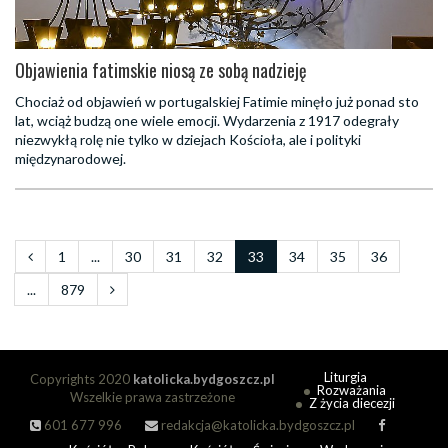
Objawienia fatimskie niosą ze sobą nadzieję
Chociaż od objawień w portugalskiej Fatimie minęło już ponad sto
lat, wciąż budzą one wiele emocji. Wydarzenia z 1917 odegrały
niezwykłą rolę nie tylko w dziejach Kościoła, ale i polityki
międzynarodowej.
1
...
30
31
32
33
34
35
36
...
879
Liturgia
Copyrights 2020
katolicka.bydgoszcz.pl
Rozważania
Wszelkie prawa zastrzeżone
Z życia diecezji
601 677 996
redakcja@katolicka.bydgoszcz.pl