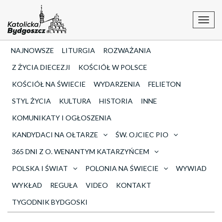
Toggl
navig
NAJNOWSZE
LITURGIA
ROZWAŻANIA
Z ŻYCIA DIECEZJI
KOŚCIÓŁ W POLSCE
KOŚCIÓŁ NA ŚWIECIE
WYDARZENIA
FELIETON
STYL ŻYCIA
KULTURA
HISTORIA
INNE
KOMUNIKATY I OGŁOSZENIA
KANDYDACI NA OŁTARZE
ŚW. OJCIEC PIO
365 DNI Z O. WENANTYM KATARZYŃCEM
POLSKA I ŚWIAT
POLONIA NA ŚWIECIE
WYWIAD
WYKŁAD
REGUŁA
VIDEO
KONTAKT
TYGODNIK BYDGOSKI