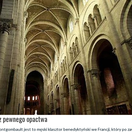
 z pewnego opactwa
tgombault jest to męski klasztor benedyktyński we Francji, który po zawi