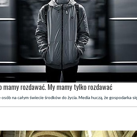
co mamy rozdawać. My mamy tylko rozdawać
osób na całym świecie środków do życia. Media huczą, że gospodarka się