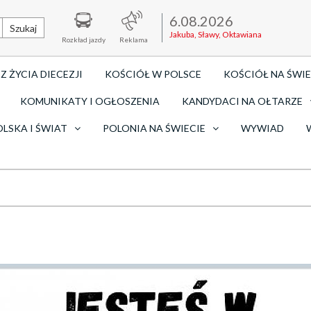
6.08.2026
Szukaj
Jakuba, Sławy, Oktawiana
Rozkład jazdy
Reklama
Z ŻYCIA DIECEZJI
KOŚCIÓŁ W POLSCE
KOŚCIÓŁ NA ŚWIE
KOMUNIKATY I OGŁOSZENIA
KANDYDACI NA OŁTARZE
OLSKA I ŚWIAT
POLONIA NA ŚWIECIE
WYWIAD