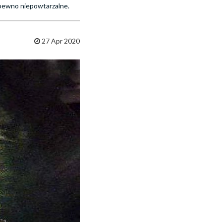
a pewno niepowtarzalne.
27 Apr 2020