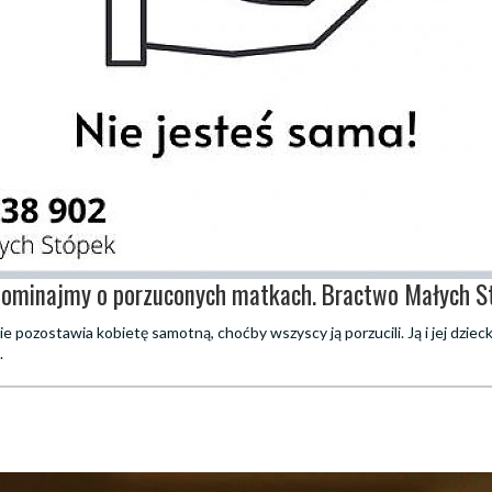
pominajmy o porzuconych matkach. Bractwo Małych St
 pozostawia kobietę samotną, choćby wszyscy ją porzucili. Ją i jej dziec
.