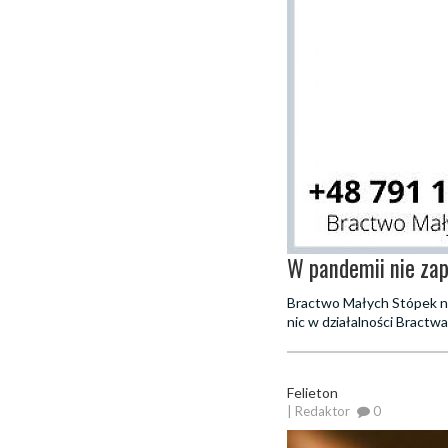
W pandemii nie za
Bractwo Małych Stópek nie
nic w działalności Bractwa
Felieton
| Redaktor
0