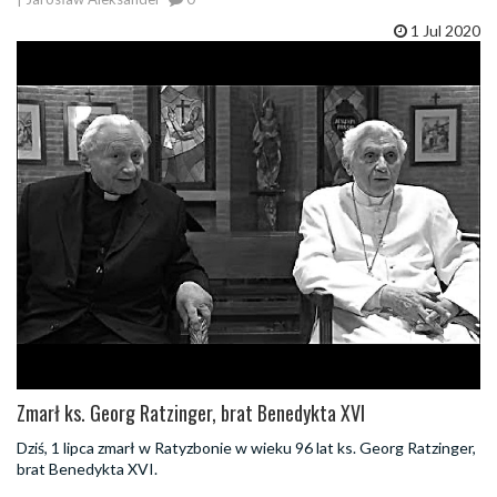
1 Jul 2020
Zmarł ks. Georg Ratzinger, brat Benedykta XVI
Dziś, 1 lipca zmarł w Ratyzbonie w wieku 96 lat ks. Georg Ratzinger,
brat Benedykta XVI.