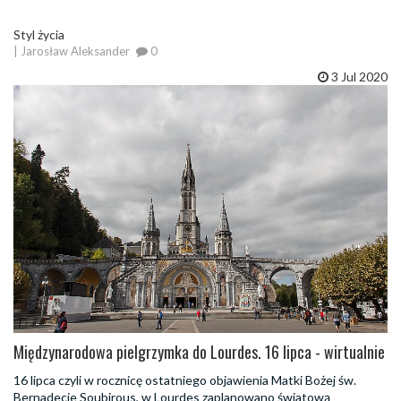
Styl życia
| Jarosław Aleksander
0
3 Jul 2020
Międzynarodowa pielgrzymka do Lourdes. 16 lipca - wirtualnie
16 lipca czyli w rocznicę ostatniego objawienia Matki Bożej św.
Bernadecie Soubirous, w Lourdes zaplanowano światową