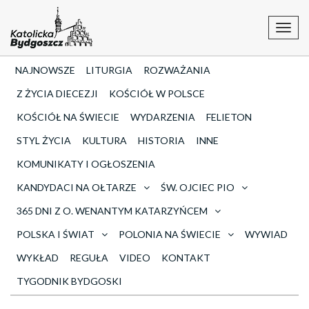
Toggl
navig
NAJNOWSZE
LITURGIA
ROZWAŻANIA
Z ŻYCIA DIECEZJI
KOŚCIÓŁ W POLSCE
KOŚCIÓŁ NA ŚWIECIE
WYDARZENIA
FELIETON
STYL ŻYCIA
KULTURA
HISTORIA
INNE
KOMUNIKATY I OGŁOSZENIA
KANDYDACI NA OŁTARZE
ŚW. OJCIEC PIO
365 DNI Z O. WENANTYM KATARZYŃCEM
POLSKA I ŚWIAT
POLONIA NA ŚWIECIE
WYWIAD
WYKŁAD
REGUŁA
VIDEO
KONTAKT
TYGODNIK BYDGOSKI