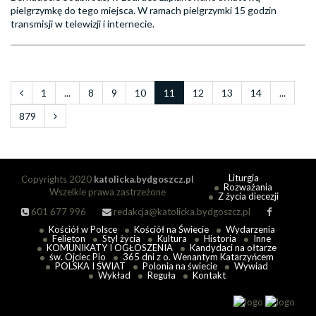
pielgrzymkę do tego miejsca. W ramach pielgrzymki 15 godzin
transmisji w telewizji i internecie.
1
...
8
9
10
11
12
13
14
...
879
Liturgia
Copyrights 2020
katolicka.bydgoszcz.pl
Rozważania
Wszelkie prawa zastrzeżone
Z życia diecezji
601 677 996
redakcja@katolicka.bydgoszcz.pl
Kościół w Polsce
Kościół na Świecie
Wydarzenia
Felieton
Styl życia
Kultura
Historia
Inne
KOMUNIKATY I OGŁOSZENIA
Kandydaci na ołtarze
św. Ojciec Pio
365 dni z o. Wenantym Katarzyńcem
POLSKA I ŚWIAT
Polonia na świecie
Wywiad
Wykład
Reguła
Kontakt