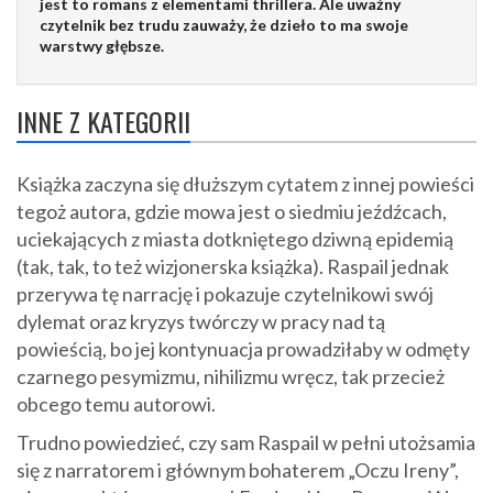
jest to romans z elementami thrillera. Ale uważny
czytelnik bez trudu zauważy, że dzieło to ma swoje
warstwy głębsze.
INNE Z KATEGORII
Książka zaczyna się dłuższym cytatem z innej powieści
tegoż autora, gdzie mowa jest o siedmiu jeźdźcach,
uciekających z miasta dotkniętego dziwną epidemią
(tak, tak, to też wizjonerska książka). Raspail jednak
przerywa tę narrację i pokazuje czytelnikowi swój
dylemat oraz kryzys twórczy w pracy nad tą
powieścią, bo jej kontynuacja prowadziłaby w odmęty
czarnego pesymizmu, nihilizmu wręcz, tak przecież
obcego temu autorowi.
Trudno powiedzieć, czy sam Raspail w pełni utożsamia
się z narratorem i głównym bohaterem „Oczu Ireny”,