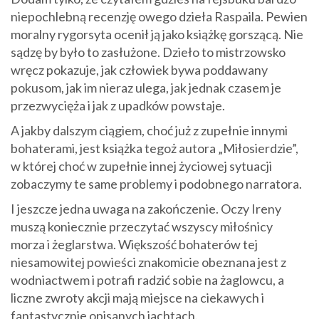
niepochlebną recenzję owego dzieła Raspaila. Pewien
moralny rygorsyta ocenił ją jako książkę gorszącą. Nie
sądzę by było to zasłużone. Dzieło to mistrzowsko
wręcz pokazuje, jak człowiek bywa poddawany
pokusom, jak im nieraz ulega, jak jednak czasem je
przezwycięża i jak z upadków powstaje.
A jakby dalszym ciągiem, choć już z zupełnie innymi
bohaterami, jest książka tegoż autora „Miłosierdzie”,
w której choć w zupełnie innej życiowej sytuacji
zobaczymy te same problemy i podobnego narratora.
I jeszcze jedna uwaga na zakończenie. Oczy Ireny
muszą koniecznie przeczytać wszyscy miłośnicy
morza i żeglarstwa. Większość bohaterów tej
niesamowitej powieści znakomicie obeznana jest z
wodniactwem i potrafi radzić sobie na żaglowcu, a
liczne zwroty akcji mają miejsce na ciekawych i
fantastycznie opisanych jachtach.