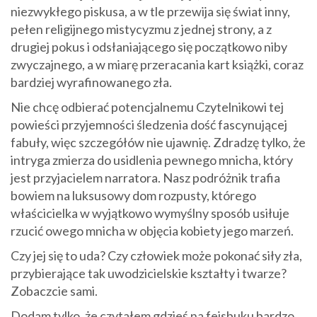
niezwykłego piskusa, a w tle przewija się świat inny,
pełen religijnego mistycyzmu z jednej strony, a z
drugiej pokus i odsłaniającego się początkowo niby
zwyczajnego, a w miarę przeracania kart książki, coraz
bardziej wyrafinowanego zła.
Nie chcę odbierać potencjalnemu Czytelnikowi tej
powieści przyjemności śledzenia dość fascynującej
fabuły, więc szczegółów nie ujawnię. Zdradzę tylko, że
intryga zmierza do usidlenia pewnego mnicha, który
jest przyjacielem narratora. Nasz podróżnik trafia
bowiem na luksusowy dom rozpusty, którego
właścicielka w wyjątkowo wymyślny sposób usiłuje
rzucić owego mnicha w objęcia kobiety jego marzeń.
Czy jej się to uda? Czy człowiek może pokonać siły zła,
przybierające tak uwodzicielskie kształty i twarze?
Zobaczcie sami.
Dodam tylko, że czytałem gdzieś na fejsbuku bardzo