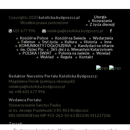
Liturgia
Copyrights 2020
katolicka.bydgoszcz.pl
Rozważania
Wszelkie prawa zastrzeżone
Z życia diecezji
601 677 996
redakcja@katolicka.bydgoszcz.pl
Kościół w Polsce
Kościół na Świecie
Wydarzenia
Felieton
Styl życia
Kultura
Historia
Inne
KOMUNIKATY I OGŁOSZENIA
Kandydaci na ołtarze
św. Ojciec Pio
365 dni z o. Wenantym Katarzyńcem
POLSKA I ŚWIAT
Polonia na świecie
Wywiad
Wykład
Reguła
Kontakt
Redaktor Naczelny Portalu Katolicka Bydgoszcz:
Magdalena Florek (pełniąca obowiązki)
redakcja@katolicka.bydgoszcz.pl
tel. +48 601 677 996
Wydawca Portalu:
Stowarzyszenie Sanctus Paulus
ul. ks. Jerzego Popiełuszki 3 85-863 Bydgoszcz
KRS 0000408166 NIP 953-263-50-63 REGON 341237206
Zarząd:
Prezes: Piotr Florek