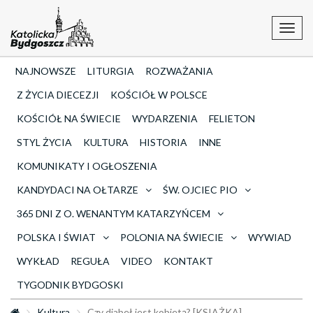
Toggl
navig
NAJNOWSZE
LITURGIA
ROZWAŻANIA
Z ŻYCIA DIECEZJI
KOŚCIÓŁ W POLSCE
KOŚCIÓŁ NA ŚWIECIE
WYDARZENIA
FELIETON
STYL ŻYCIA
KULTURA
HISTORIA
INNE
KOMUNIKATY I OGŁOSZENIA
KANDYDACI NA OŁTARZE
ŚW. OJCIEC PIO
365 DNI Z O. WENANTYM KATARZYŃCEM
POLSKA I ŚWIAT
POLONIA NA ŚWIECIE
WYWIAD
WYKŁAD
REGUŁA
VIDEO
KONTAKT
TYGODNIK BYDGOSKI
Kultura
Czy diabeł jest kobietą? [KSIĄŻKA]