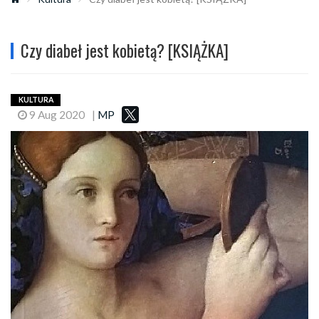
Czy diabeł jest kobietą? [KSIĄŻKA]
KULTURA
9 Aug 2020
|
MP