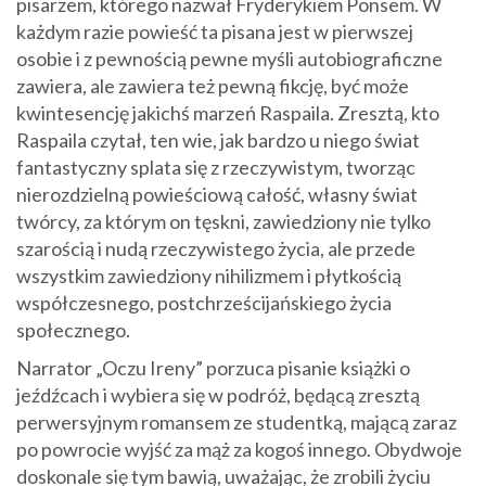
pisarzem, którego nazwał Fryderykiem Ponsem. W
każdym razie powieść ta pisana jest w pierwszej
osobie i z pewnością pewne myśli autobiograficzne
zawiera, ale zawiera też pewną fikcję, być może
kwintesencję jakichś marzeń Raspaila. Zresztą, kto
Raspaila czytał, ten wie, jak bardzo u niego świat
fantastyczny splata się z rzeczywistym, tworząc
nierozdzielną powieściową całość, własny świat
twórcy, za którym on tęskni, zawiedziony nie tylko
szarością i nudą rzeczywistego życia, ale przede
wszystkim zawiedziony nihilizmem i płytkością
współczesnego, postchrześcijańskiego życia
społecznego.
Narrator „Oczu Ireny” porzuca pisanie książki o
jeźdźcach i wybiera się w podróż, będącą zresztą
perwersyjnym romansem ze studentką, mającą zaraz
po powrocie wyjść za mąż za kogoś innego. Obydwoje
doskonale się tym bawią, uważając, że zrobili życiu