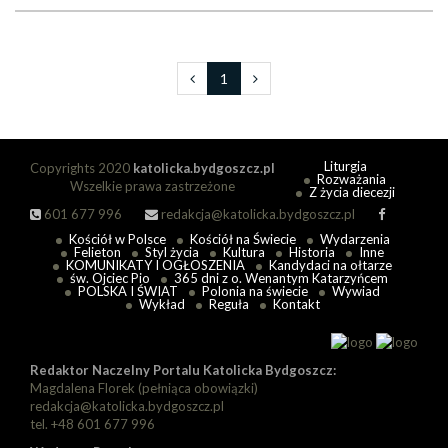
1
Liturgia
Copyrights 2020
katolicka.bydgoszcz.pl
Rozważania
Wszelkie prawa zastrzeżone
Z życia diecezji
601 677 996
redakcja@katolicka.bydgoszcz.pl
Kościół w Polsce
Kościół na Świecie
Wydarzenia
Felieton
Styl życia
Kultura
Historia
Inne
KOMUNIKATY I OGŁOSZENIA
Kandydaci na ołtarze
św. Ojciec Pio
365 dni z o. Wenantym Katarzyńcem
POLSKA I ŚWIAT
Polonia na świecie
Wywiad
Wykład
Reguła
Kontakt
Redaktor Naczelny Portalu Katolicka Bydgoszcz:
Magdalena Florek (pełniąca obowiązki)
redakcja@katolicka.bydgoszcz.pl
tel. +48 601 677 996