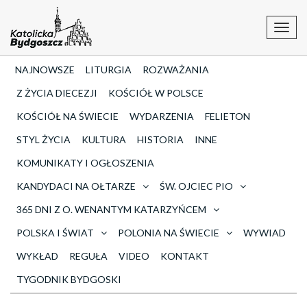
Toggl
navig
NAJNOWSZE
LITURGIA
ROZWAŻANIA
Z ŻYCIA DIECEZJI
KOŚCIÓŁ W POLSCE
KOŚCIÓŁ NA ŚWIECIE
WYDARZENIA
FELIETON
STYL ŻYCIA
KULTURA
HISTORIA
INNE
KOMUNIKATY I OGŁOSZENIA
KANDYDACI NA OŁTARZE
ŚW. OJCIEC PIO
365 DNI Z O. WENANTYM KATARZYŃCEM
POLSKA I ŚWIAT
POLONIA NA ŚWIECIE
WYWIAD
WYKŁAD
REGUŁA
VIDEO
KONTAKT
TYGODNIK BYDGOSKI