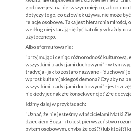
świata, ale odpowiednie ustawienie hierarchii
godziwe jest na pierwszym miejscu, a bonum uti
dotyczy tego, co człowiek używa, nie może by
relacje osobowe. Taka jest hierarchia miłości,
według niej starają się żyć katolicy w każdym 
użytecznego.
Albo sformułowanie:
"przyjmując i ceniąc różnorodność kulturową, 
wszystkimi tradycjami duchowymi" - w tym wypad
tradycja - jak to zostało nazwane - 'duchowa' je
wprost kultem jakiegoś demona? Czy aby na p
wszystkimi tradycjami duchowymi" - jest szczę
niekiedy jednak złe konsekwencje? Złe decyzj
Idźmy dalej w przykładach:
"Uznać, że nie jesteśmy właścicielami Matki Ziem
dzieckiem Boga - i to jest pierwszeństwo rozum
bytem osobowym, chyba że coś(?) lub ktoś(?) k