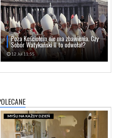
Poza Kościołem nie ma zbawienia. Czy
Sobór Watykański II to odwołał?
12 Jul 11:55
POLECANE
MYŚLI NA KAŻDY DZIEŃ