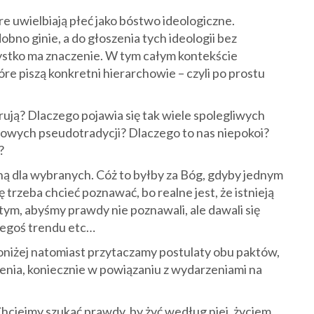
 uwielbiają płeć jako bóstwo ideologiczne.
obno ginie, a do głoszenia tych ideologii bez
ystko ma znaczenie. W tym całym kontekście
re piszą konkretni hierarchowie – czyli po prostu
rują? Dlaczego pojawia się tak wiele spolegliwych
owych pseudotradycji? Dlaczego to nas niepokoi?
?
ą dla wybranych. Cóż to byłby za Bóg, gdyby jednym
rzeba chcieć poznawać, bo realne jest, że istnieją
a tym, abyśmy prawdy nie poznawali, ale dawali się
kiegoś trendu etc…
poniżej natomiast przytaczamy postulaty obu paktów,
lenia, koniecznie w powiązaniu z wydarzeniami na
hciejmy szukać prawdy, by żyć według niej, życiem