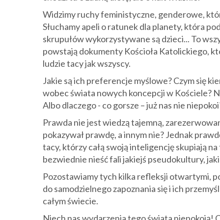
Widzimy ruchy feministyczne, genderowe, które
Słuchamy apeli o ratunek dla planety, która pod
skrupułów wykorzystywane są dzieci... To wsz
powstają dokumenty Kościoła Katolickiego, któ
ludzie tacy jak wszyscy.
Jakie są ich preferencje myślowe? Czym się kie
wobec świata nowych koncepcji w Kościele? N
Albo dlaczego - co gorsze – już nas nie niepokoi
Prawda nie jest wiedzą tajemną, zarezerwowan
pokazywał prawdę, a innym nie? Jednak prawdę t
tacy, którzy całą swoją inteligencję skupiają n
bezwiednie nieść fali jakiejś pseudokultury, ja
Pozostawiamy tych kilka refleksji otwartymi, 
do samodzielnego zapoznania się i ich przemyś
całym świecie.
Niech nas wydarzenia tego świata niepokoją! C