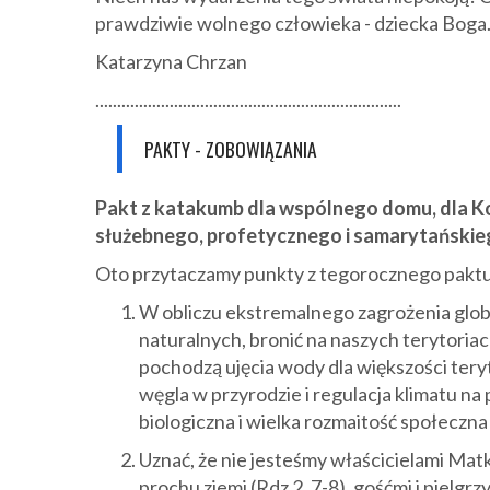
prawdziwie wolnego człowieka - dziecka Boga. 
Katarzyna Chrzan
......................................................................
PAKTY - ZOBOWIĄZANIA
Pakt z katakumb dla wspólnego domu, dla Ko
służebnego, profetycznego i samarytańskie
Oto przytaczamy punkty z tegorocznego paktu
W obliczu ekstremalnego zagrożenia glo
naturalnych, bronić na naszych terytoriac
pochodzą ujęcia wody dla większości tery
węgla w przyrodzie i regulacja klimatu n
biologiczna i wielka rozmaitość społeczna l
Uznać, że nie jesteśmy właścicielami Matki
prochu ziemi (Rdz 2, 7-8), gośćmi i pielgrzy