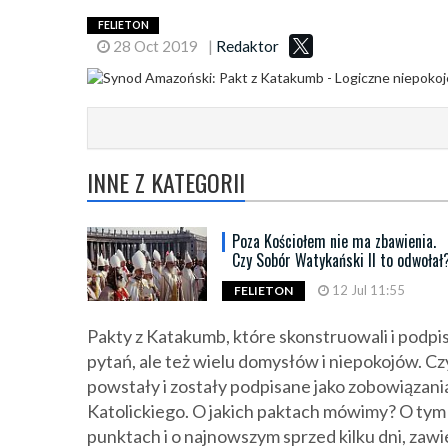
FELIETON
28 Oct 2019
|
Redaktor
INNE Z KATEGORII
Poza Kościołem nie ma zbawienia.
Czy Sobór Watykański II to odwołał
12 Jul 11:55
FELIETON
Pakty z Katakumb, które skonstruowali i podpi
pytań, ale też wielu domysłów i niepokojów. C
powstały i zostały podpisane jako zobowiązan
Katolickiego. O jakich paktach mówimy? O tym
punktach i o najnowszym sprzed kilku dni, zaw