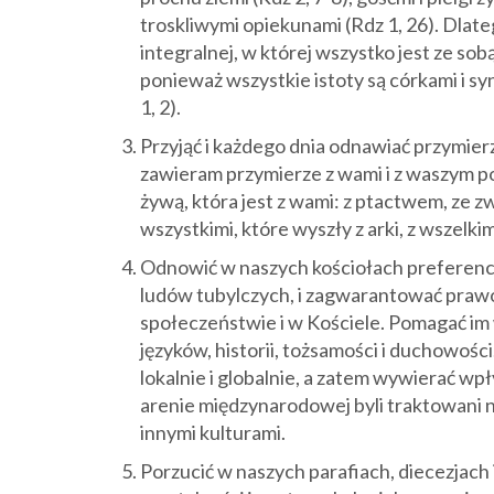
troskliwymi opiekunami (Rdz 1, 26). Dlate
integralnej, w której wszystko jest ze sob
ponieważ wszystkie istoty są córkami i sy
1, 2).
Przyjąć i każdego dnia odnawiać przymier
zawieram przymierze z wami i z waszym p
żywą, która jest z wami: z ptactwem, ze z
wszystkimi, które wyszły z arki, z wszelkim
Odnowić w naszych kościołach preferency
ludów tubylczych, i zagwarantować prawo 
społeczeństwie i w Kościele. Pomagać im 
języków, historii, tożsamości i duchowoś
lokalnie i globalnie, a zatem wywierać wp
arenie międzynarodowej byli traktowani na
innymi kulturami.
Porzucić w naszych parafiach, diecezjach