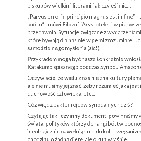
biskupów wielkimi literami, jak czyjeś imię...
„Parvus error in principio magnus est in fine” –
końcu” - mówi Filozof [Arystoteles] w pierwszej 
przedawnia. Sytuacje związane z wydarzeniami n
które bywają dla nas nie w pełni zrozumiałe, 
samodzielnego myślenia (sic!).
Przykładem mogą być nasze konkretnie wnioski
Katakumb spisanego podczas Synodu Amazoński
Oczywiście, że wielu z nas nie zna kultury ple
ale nie musimy jej znać, żeby rozumieć jaka jest
duchowość człowieka, etc...
Cóż więc z paktem ojców synodalnych dziś?
Czytając taki, czy inny dokument, powinniśmy 
świata, polityków którzy do rangi bóstw podnos
ideologicznie nawołując np. do kultu weganizm
chodzi tu o żadną dietę, ale o kult właśnie.