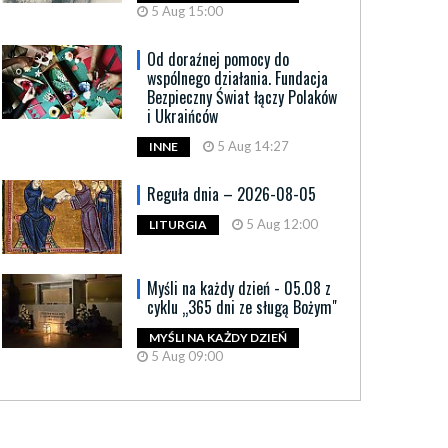
5 Aug 15:00
Od doraźnej pomocy do
wspólnego działania. Fundacja
Bezpieczny Świat łączy Polaków
i Ukraińców
5 Aug 14:27
INNE
Reguła dnia – 2026-08-05
5 Aug 12:00
LITURGIA
Myśli na każdy dzień - 05.08 z
cyklu „365 dni ze sługą Bożym"
MYŚLI NA KAŻDY DZIEŃ
5 Aug 09:00