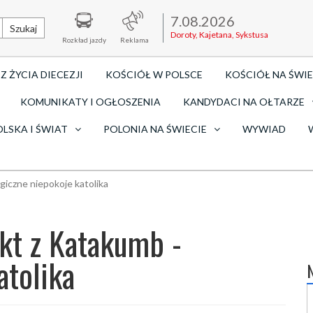
7.08.2026
Szukaj
Doroty, Kajetana, Sykstusa
Rozkład jazdy
Reklama
Z ŻYCIA DIECEZJI
KOŚCIÓŁ W POLSCE
KOŚCIÓŁ NA ŚWIE
KOMUNIKATY I OGŁOSZENIA
KANDYDACI NA OŁTARZE
OLSKA I ŚWIAT
POLONIA NA ŚWIECIE
WYWIAD
iczne niepokoje katolika
kt z Katakumb -
atolika