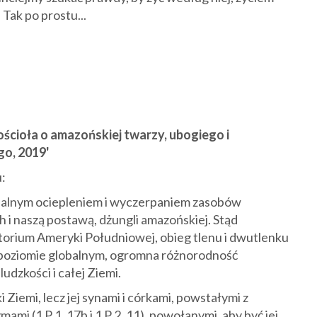
Tak po prostu...
ścioła o amazońskiej twarzy, ubogiego i
go, 2019'
:
balnym ociepleniem i wyczerpaniem zasobów
h i naszą postawą, dżungli amazońskiej. Stąd
torium Ameryki Południowej, obieg tlenu i dwutlenku
a poziomie globalnym, ogromna różnorodność
udzkości i całej Ziemi.
 Ziemi, lecz jej synami i córkami, powstałymi z
mami (1 P 1, 17b i 1 P 2, 11), powołanymi, aby być jej