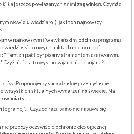
 i o kilka jeszcze powiązanych z nimi zagadnień. Czymże
rym niewielu wiedziało!), jak i ten najnowszy
w.
iem w najnowszym i 'watykańskim' odcinku programu
powiedział się o owych paktach mocno choć
że: "Tamten pakt był pisany atramentem czerwonym,
" Czyż nie jest to wystarczająco niepokojące?
powodów. Proponujemy samodzielne przemyślenie
cie wszystkich aktualnych wydarzeń na świecie. Na
łowania typu:
integralnej"... Czyż od razu samo nie nasuwa się
 nie przeczy oczywiście ochronie ekologicznej