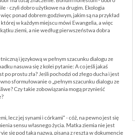
 dóbr ma tutaj znaczenie. Bonum honestum - dobro
le - czyli dobro użytkowe na drugim. Ekologia
ć więc ponad dobrem godziwym, jakim są na przykład
 o której w każdym miejscu mówi Ewangelia, a więc
zakątku ziemi, a nie według pierwszeństwa dobra
etniczną i językową w pełnym szacunku dialogu ze
ku nasuwa się z kolei pytanie: A co jeśli jakaś
st po prostu zła? Jeśli pochodzi od złego ducha i jest
ewno sformułowanie o „pełnym szacunku dialogu ze
śliwe? Czy takie zobowiązania mogą przynieść
e?
i, lecz jej synami i córkami" - cóż, na pewno jest się
ienia sensu własnego życia. Matka ziemia nie jest
ryje się pod taką nazwą, pisaną z resztą w dokumencie