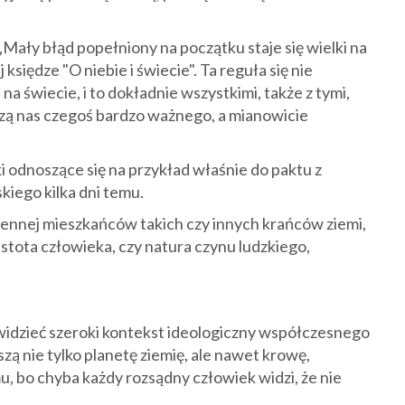
 „Mały błąd popełniony na początku staje się wielki na
księdze "O niebie i świecie". Ta reguła się nie
a świecie, i to dokładnie wszystkimi, także z tymi,
uczą nas czegoś bardzo ważnego, a mianowicie
 odnoszące się na przykład właśnie do paktu z
ego kilka dni temu.
miennej mieszkańców takich czy innych krańców ziemi,
 istota człowieka, czy natura czynu ludzkiego,
widzieć szeroki kontekst ideologiczny współczesnego
zą nie tylko planetę ziemię, ale nawet krowę,
u, bo chyba każdy rozsądny człowiek widzi, że nie