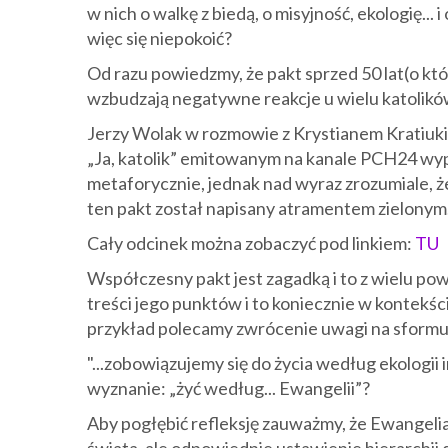
w nich o walkę z biedą, o misyjność, ekologię...
więc się niepokoić?
Od razu powiedzmy, że pakt sprzed 50 lat(o któ
wzbudzają negatywne reakcje u wielu katolikó
Jerzy Wolak w rozmowie z Krystianem Kratiuk
„Ja, katolik” emitowanym na kanale PCH24 wy
metaforycznie, jednak nad wyraz zrozumiale, 
ten pakt został napisany atramentem zielonym.
Cały odcinek można zobaczyć pod linkiem:
TU
Współczesny pakt jest zagadką i to z wielu 
treści jego punktów i to koniecznie w kontekś
przykład polecamy zwrócenie uwagi na sformu
"...zobowiązujemy się do życia według ekologii 
wyznanie: „żyć według... Ewangelii”?
Aby pogłębić refleksję zauważmy, że Ewangelia