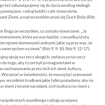
go też zobowiązujemy się do życia według ekologii
ą powiązane, rodzaj ludzki i całe stworzenie,
nami Ziemi, a nad wszystkim unosi się Duch Boży (Rdz
ze Boga ze wszystkim, co zostało stworzone: „Ja
otomstwem, które po was będzie; z wszelką istotą
wierzętami domowymi i polnymi, jakie są przy was, ze
 zwierzęciem na ziemi.” (Rdz 9, 9-10; Rdz 9, 12-17).
jną opcję na rzecz ubogich, zwłaszcza na rzecz
do tego, aby to oni byli protagonistami w
w zachowywaniu przez nich ich ziemi, kultury,
ci. Wzrastać w świadomości, że muszą być szanowani
ływ, wszelkimi środkami jakie tylko posiadamy, aby na
 równi z innymi narodami, a ich kultura na równi z
 i wspólnotach wszelkiego rodzaju przejawy