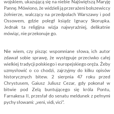
wojskiem, ukazującą się na niebie Najświętszą Maryję
Pannę. Mówiono, że widzieli ją przerażeni bolszewiccy
żołnierze, walczący na przedpolach Warszawy i pod
Ossowem, gdzie poległ ksiądz Ignacy Skorupka.
Jednak ta religijna wizja najwyraźniej, delikatnie
mówiąc, nie przekonuje go.
Nie wiem, czy pisząc wspomniane słowa, ich autor
zdawał sobie sprawę, że występuje przeciwko całej
wielkiej tradycji polskiego i europejskiego oręża. Żeby
uzmysłowić o co chodzi, zajrzyjmy do kilku opisów
historycznych bitew. 2 sierpnia 47 roku przed
Chrystusem, Gaiusz Juliusz Cezar, gdy pokonał w
bitwie pod Zelą buntującego się króla Pontu,
Farnakesa II, przesłał do senatu meldunek z pełnymi
pychy słowami: „veni, vidi, vici”.