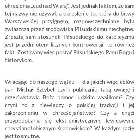
określenia „cud nad Wisłą”. Jest jednak faktem, że sam
tej nazwy nie używał, a okreslenie to, która do bitwy
Warszawskiej przylgnęło, rozpowszechniane była
zwłaszcza przez środowiska Piłsudskiemu niechętne.
Zresztą sam stosunek Piłsudskiego do katolicyzmu
jest przedmiotem licznych kontrowersji, to również
fakt. Zostawmy więc postać Piłsudskiego Panu Bogu i
historykom.
Wracając do naszego wątku — dla jakich więc celów
pan Michał Sztybel czyni publicznie taką uwagę i
przeciwstawia Bożą pomoc ludzkim wysiłkom? Czy
czyni to z niewiedzy o polskiej tradycji i jej
zakorzenieniu w chrześcijaństwie? Czy z chęci
przypodobania się ekstremistycznym, lewicowym,
chrystianofobicznym środowiskom? W każdym razie
jest to smutne.