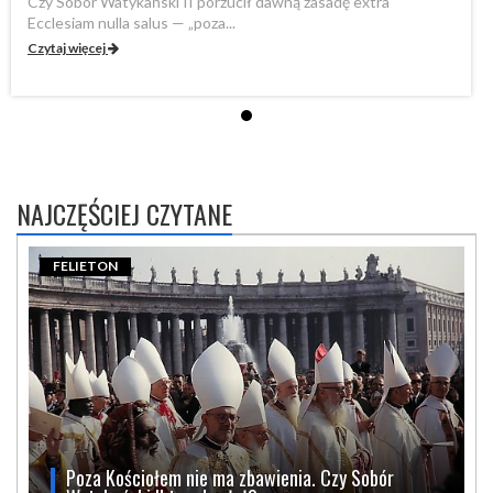
Czy Sobór Watykański II porzucił dawną zasadę extra
Cz
Ecclesiam nulla salus — „poza...
Ec
Czytaj więcej
Cz
NAJCZĘŚCIEJ CZYTANE
FELIETON
Poza Kościołem nie ma zbawienia. Czy Sobór