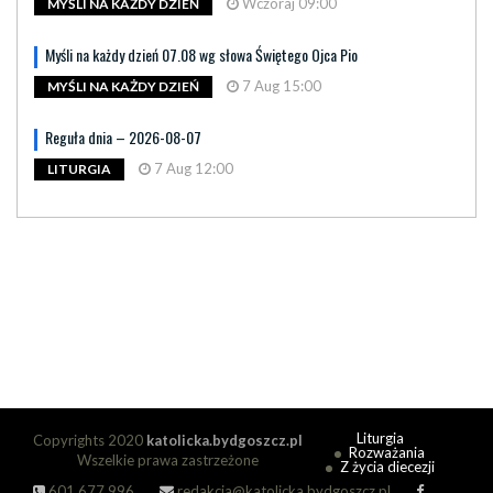
Wczoraj 09:00
MYŚLI NA KAŻDY DZIEŃ
Myśli na każdy dzień 07.08 wg słowa Świętego Ojca Pio
7 Aug 15:00
MYŚLI NA KAŻDY DZIEŃ
Reguła dnia – 2026-08-07
7 Aug 12:00
LITURGIA
Liturgia
Copyrights 2020
katolicka.bydgoszcz.pl
Rozważania
Wszelkie prawa zastrzeżone
Z życia diecezji
601 677 996
redakcja@katolicka.bydgoszcz.pl