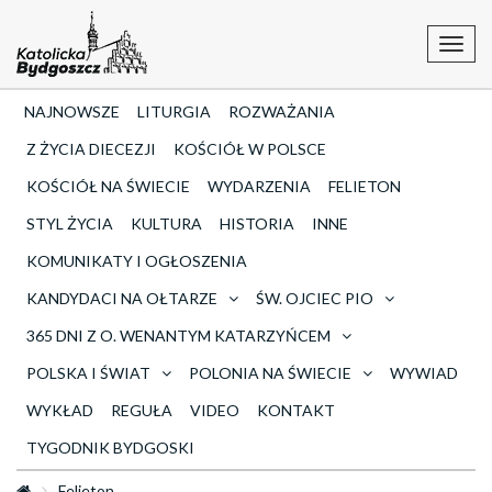
Toggl
navig
NAJNOWSZE
LITURGIA
ROZWAŻANIA
Z ŻYCIA DIECEZJI
KOŚCIÓŁ W POLSCE
KOŚCIÓŁ NA ŚWIECIE
WYDARZENIA
FELIETON
STYL ŻYCIA
KULTURA
HISTORIA
INNE
KOMUNIKATY I OGŁOSZENIA
KANDYDACI NA OŁTARZE
ŚW. OJCIEC PIO
365 DNI Z O. WENANTYM KATARZYŃCEM
POLSKA I ŚWIAT
POLONIA NA ŚWIECIE
WYWIAD
WYKŁAD
REGUŁA
VIDEO
KONTAKT
TYGODNIK BYDGOSKI
Felieton