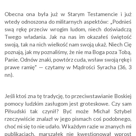
Obecna ona była już w Starym Testamencie i już
wtedy odnoszona do militarnych aspektów: „Podnieś
swą rękę przeciw wrogim ludom, niech doświadczą
Twego władania. Jak na nas im okazałeś świętość
swoją, tak na nich wielkość nam swoją ukaż. Niech Cię
poznają, jak my poznaliśmy, że nie ma Boga poza Tobą,
Panie. Odnów znaki, powtórz cuda, wsław swoją rękę i
prawe ramię” — czytamy w Mądrości Syracha (36, 3
nn).
Jeśli ktoś zna tę tradycję, to przeciwstawianie Boskiej
pomocy ludzkim zasługom jest groteskowe. Czy sam
Piłsudski tak czynił? Być może Michał Sztybel
rzeczywiście znalazł w jego pismach coś podobnego,
choć mi się to nie udało. W każdym razie w znanych mi
publikacjach, marszałek nie kwestionował wprost