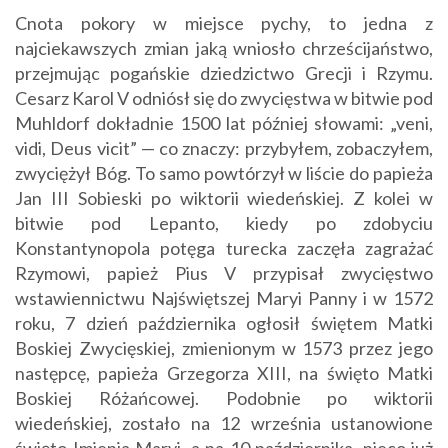
Cnota pokory w miejsce pychy, to jedna z
najciekawszych zmian jaką wniosło chrześcijaństwo,
przejmując pogańskie dziedzictwo Grecji i Rzymu.
Cesarz Karol V odniósł się do zwycięstwa w bitwie pod
Muhldorf dokładnie 1500 lat później słowami: „veni,
vidi, Deus vicit” — co znaczy: przybyłem, zobaczyłem,
zwyciężył Bóg. To samo powtórzył w liście do papieża
Jan III Sobieski po wiktorii wiedeńskiej. Z kolei w
bitwie pod Lepanto, kiedy po zdobyciu
Konstantynopola potęga turecka zaczęła zagrażać
Rzymowi, papież Pius V przypisał zwycięstwo
wstawiennictwu Najświętszej Maryi Panny i w 1572
roku, 7 dzień października ogłosił świętem Matki
Boskiej Zwycięskiej, zmienionym w 1573 przez jego
następcę, papieża Grzegorza XIII, na święto Matki
Boskiej Różańcowej. Podobnie po wiktorii
wiedeńskiej, zostało na 12 września ustanowione