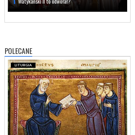
Watykański II to odwołał?
POLECANE
LITURGIA