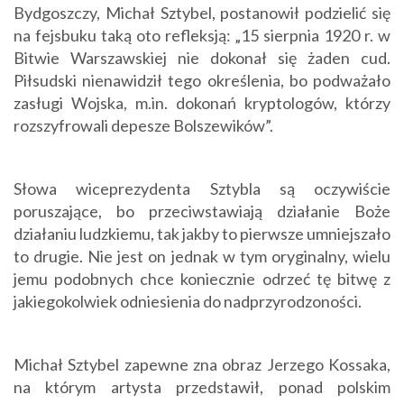
Bydgoszczy, Michał Sztybel, postanowił podzielić się
na fejsbuku taką oto refleksją: „15 sierpnia 1920 r. w
Bitwie Warszawskiej nie dokonał się żaden cud.
Piłsudski nienawidził tego określenia, bo podważało
zasługi Wojska, m.in. dokonań kryptologów, którzy
rozszyfrowali depesze Bolszewików”.
Słowa wiceprezydenta Sztybla są oczywiście
poruszające, bo przeciwstawiają działanie Boże
działaniu ludzkiemu, tak jakby to pierwsze umniejszało
to drugie. Nie jest on jednak w tym oryginalny, wielu
jemu podobnych chce koniecznie odrzeć tę bitwę z
jakiegokolwiek odniesienia do nadprzyrodzoności.
Michał Sztybel zapewne zna obraz Jerzego Kossaka,
na którym artysta przedstawił, ponad polskim