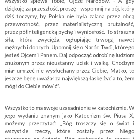
wszystko śpiewa Tobie, Ojcze Narodów. - A gdy
dziękuję za przeszłość, proszę - wspomnij na bój, który
dziś toczymy, by Polska nie była zalana przez obcą
przewrotność, przez materialistyczną brutalność,
przez półinteligencką pychę i wyniosłość. To straszna
siła, która zwycięża, ogłupiając trwogą nawet
mężnych i dobrych. Upomnij się o Naród Twój, którego
jesteś Ojcem i Panem. Daj odpocząć odrobinę ludziom
znużonym przez nieustanny ucisk i walkę. Choćbym
miał umrzeć nie wysłuchany przez Ciebie, Matko, to
jeszcze będę uważał za największą łaskę życia to, żem
mógł do Ciebie mówić”.
Wszystko to ma swoje uzasadnienie w katechizmie. W
jego wydaniu znanym jako Katechizm św. Piusa X,
możemy przeczytać: „Bóg troszczy się o świat i
wszystkie rzeczy, które zostały przez Niego
stworzone na świecie. Bóg zachowuje te rzeczy i