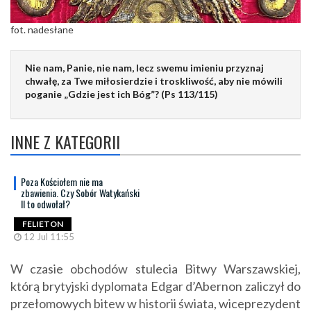
fot. nadesłane
Nie nam, Panie, nie nam, lecz swemu imieniu przyznaj
chwałę, za Twe miłosierdzie i troskliwość, aby nie mówili
poganie „Gdzie jest ich Bóg”? (Ps 113/115)
INNE Z KATEGORII
Poza Kościołem nie ma
zbawienia. Czy Sobór Watykański
II to odwołał?
FELIETON
12 Jul 11:55
W czasie obchodów stulecia Bitwy Warszawskiej,
którą brytyjski dyplomata Edgar d’Abernon zaliczył do
przełomowych bitew w historii świata, wiceprezydent