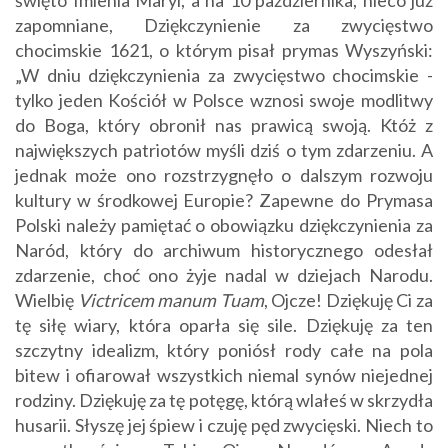
święto Imienia Maryi, a na 10 października, nieco już
zapomniane, Dziękczynienie za zwycięstwo
chocimskie 1621, o którym pisał prymas Wyszyński:
„W dniu dziękczynienia za zwycięstwo chocimskie -
tylko jeden Kościół w Polsce wznosi swoje modlitwy
do Boga, który obronił nas prawicą swoją. Któż z
największych patriotów myśli dziś o tym zdarzeniu. A
jednak może ono rozstrzygnęło o dalszym rozwoju
kultury w środkowej Europie? Zapewne do Prymasa
Polski należy pamiętać o obowiązku dziękczynienia za
Naród, który do archiwum historycznego odesłał
zdarzenie, choć ono żyje nadal w dziejach Narodu.
Wielbię
Victricem manum Tuam
, Ojcze! Dziękuję Ci za
tę siłę wiary, która oparła się sile. Dziękuję za ten
szczytny idealizm, który poniósł rody całe na pola
bitew i ofiarował wszystkich niemal synów niejednej
rodziny. Dziękuję za tę potęgę, którą wlałeś w skrzydła
husarii. Słyszę jej śpiew i czuję pęd zwycięski. Niech to