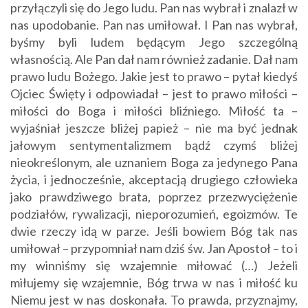
przyłączyli się do Jego ludu. Pan nas wybrał i znalazł w
nas upodobanie. Pan nas umiłował. I Pan nas wybrał,
byśmy byli ludem będącym Jego szczególną
własnością. Ale Pan dał nam również zadanie. Dał nam
prawo ludu Bożego. Jakie jest to prawo – pytał kiedyś
Ojciec Święty i odpowiadał – jest to prawo miłości –
miłości do Boga i miłości bliźniego. Miłość ta –
wyjaśniał jeszcze bliżej papież – nie ma być jednak
jałowym sentymentalizmem bądź czymś bliżej
nieokreślonym, ale uznaniem Boga za jedynego Pana
życia, i jednocześnie, akceptacją drugiego człowieka
jako prawdziwego brata, poprzez przezwyciężenie
podziałów, rywalizacji, nieporozumień, egoizmów. Te
dwie rzeczy idą w parze. Jeśli bowiem Bóg tak nas
umiłował – przypomniał nam dziś św. Jan Apostoł – to i
my winniśmy się wzajemnie miłować (…) Jeżeli
miłujemy się wzajemnie, Bóg trwa w nas i miłość ku
Niemu jest w nas doskonała. To prawda, przyznajmy,