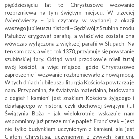
pięćdziesięciu lat to Chrystusowe wezwanie
rozbrzmiewa na tym świętym miejscu. W trzeciej
ćwierćwieczy – jak czytamy w wydanej z okazji
waszego jubileuszu historii – Sędziwój z Szubina z rodu
Pałuków erygował parafię, a właściwie została ona
wówczas wyłączona z większej parafii w Słupach. Na
ten sam czas, a więc rok 1370, przyjmuje się powstanie
szubińskiej fary. Odtąd wasi przodkowie mieli tutaj
swój kościół, a więc miejsce, gdzie Chrystusowe
zaproszenie i wezwanie rozbrzmiewało z nową mocą.
W tych dniach jubileuszu liturgia Kościoła powtarza je
nam. Przypomina, że świątynia materialna, budowana
z cegieł i kamieni jest znakiem Kościoła żyjącego i
działającego w historii, czyli duchowej świątyni (…)
Świątynia Boża – jak wielokrotnie wskazuje nam
wspomniany już przeze mnie papież Franciszek – jest
nie tylko budynkiem uczynionym z kamieni, ale jest
Ciałem Chrystusa, uczynionym z żywych kamieni.