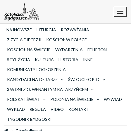
Toggl
navig
NAJNOWSZE
LITURGIA
ROZWAŻANIA
Z ŻYCIA DIECEZJI
KOŚCIÓŁ W POLSCE
KOŚCIÓŁ NA ŚWIECIE
WYDARZENIA
FELIETON
STYL ŻYCIA
KULTURA
HISTORIA
INNE
KOMUNIKATY I OGŁOSZENIA
KANDYDACI NA OŁTARZE
ŚW. OJCIEC PIO
365 DNI Z O. WENANTYM KATARZYŃCEM
POLSKA I ŚWIAT
POLONIA NA ŚWIECIE
WYWIAD
WYKŁAD
REGUŁA
VIDEO
KONTAKT
TYGODNIK BYDGOSKI
Z życia diecezji