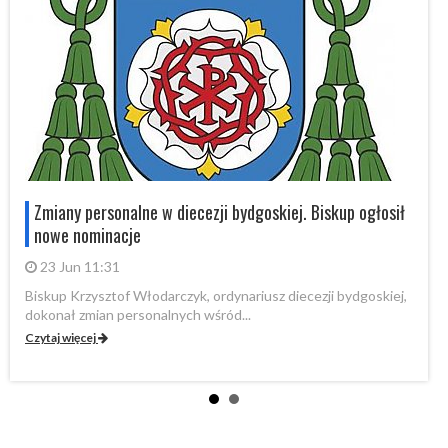
Zmiany personalne w diecezji bydgoskiej. Biskup ogłosił
nowe nominacje
23 Jun 11:31
Biskup Krzysztof Włodarczyk, ordynariusz diecezji bydgoskiej,
dokonał zmian personalnych wśród...
Czytaj więcej