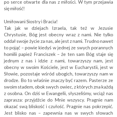
po serce otwarte dla nas z miłości. W tym przejawia
się miłość!
Umiłowani Siostry i Bracia!
Tak jak w dziejach Izraela, tak też w Jezusie
Chrystusie, Bóg jest obecny wraz z nami. Nie tylko
oddał swoje życie za nas, ale jest z nami. Trudno nawet
to pojąć – powie kiedyś w jednej ze swych porannych
homilii papież Franciszek – że ten sam Bóg staje się
jednym z nas i idzie z nami, towarzyszy nam, jest
obecny w swoim Kościele, jest w Eucharystii, jest w
Słowie, pozostaje wśród ubogich, towarzyszy nam w
drodze. Bo to właśnie znaczy być razem. Pasterze ze
swoim stadem, obok swych owiec, z których zna każdą
z osobna. On dziś w Ewangelii, słyszeliśmy, wciąż nas
zaprasza: przyjdźcie do Mnie wszyscy. Pragnie nam
okazać swą bliskość i czułość. Pragnie nas pokrzepić.
Jest blisko nas – zapewnia nas w swych słowach