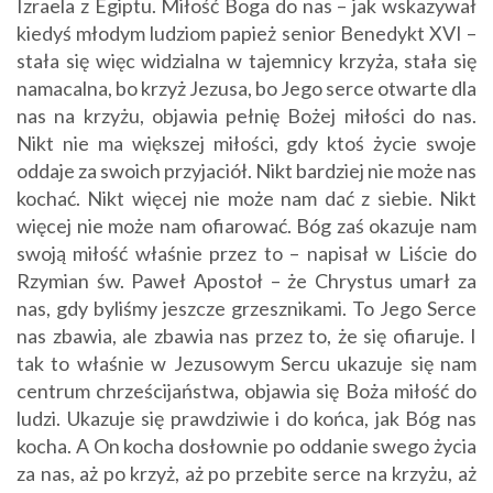
Izraela z Egiptu. Miłość Boga do nas – jak wskazywał
kiedyś młodym ludziom papież senior Benedykt XVI –
stała się więc widzialna w tajemnicy krzyża, stała się
namacalna, bo krzyż Jezusa, bo Jego serce otwarte dla
nas na krzyżu, objawia pełnię Bożej miłości do nas.
Nikt nie ma większej miłości, gdy ktoś życie swoje
oddaje za swoich przyjaciół. Nikt bardziej nie może nas
kochać. Nikt więcej nie może nam dać z siebie. Nikt
więcej nie może nam ofiarować. Bóg zaś okazuje nam
swoją miłość właśnie przez to – napisał w Liście do
Rzymian św. Paweł Apostoł – że Chrystus umarł za
nas, gdy byliśmy jeszcze grzesznikami. To Jego Serce
nas zbawia, ale zbawia nas przez to, że się ofiaruje. I
tak to właśnie w Jezusowym Sercu ukazuje się nam
centrum chrześcijaństwa, objawia się Boża miłość do
ludzi. Ukazuje się prawdziwie i do końca, jak Bóg nas
kocha. A On kocha dosłownie po oddanie swego życia
za nas, aż po krzyż, aż po przebite serce na krzyżu, aż