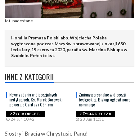
fot. nadesłane
Homilia Prymasa Polski abp. Wojciecha Polaka
wygłoszona podczas Mszy św. sprawowanej z okazji 650-
lecia fary, 19 czerwca 2020, parafia św. Marcina Biskupa w
Szubinie. Pełen tekst.
INNE Z KATEGORII
Nowe zadania w diecezjalnych
Zmiany personalne w diecezji
instytucjach. Ks. Marek Borowski
bydgoskiej. Biskup ogłosił nowe
pokieruje Caritas i CEF-em
nominacje
Z ŻYCIA DIECEZJI
Z ŻYCIA DIECEZJI
24 Jun 10:42
23 Jun 11:31
Siostry i Bracia w Chrystusie Panu!