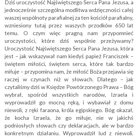
Dziś uroczystość Najświętszego Serca Pana Jezusa, a
jednocześnie szczególna modlitwa wdzięczności całej
waszej wspólnoty parafialnej za ten kościół parafialny,
wzniesiony tutaj przez waszych przodków 650 lat
temu. O czym więc pragną nam przypomnieć
uroczystości, które dziś wspólnie przeżywamy?
Uroczystość Najświętszego Serca Pana Jezusa, która
jest – jak wskazywał nam kiedyś papież Franciszek –
świętem miłości, świętem serca, które tak bardzo
miłuje – przypomina nam, że miłość Boża przejawia się
raczej w czynach niż w słowach. Dlatego – jak
czytaliśmy dziś w Księdze Powtórzonego Prawa – Bóg
wybrał, spośród wszystkich narodów, Izraela i
wyprowadził go mocną ręką, i wybawiał z domu
niewoli, z ręki faraona, króla egipskiego. Bóg okazał,
że kocha Izraela, że go miłuje, nie w jakichś
podniosłych słowach czy deklaracjach, ale w bardzo
konkretnym działaniu. Wyprowadził lud z niewoli.