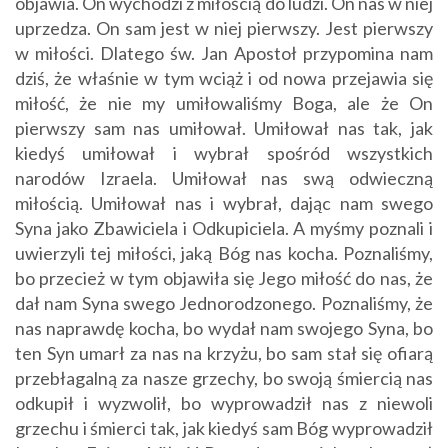
objawia. On wychodzi z miłością do ludzi. On nas w niej
uprzedza. On sam jest w niej pierwszy. Jest pierwszy
w miłości. Dlatego św. Jan Apostoł przypomina nam
dziś, że właśnie w tym wciąż i od nowa przejawia się
miłość, że nie my umiłowaliśmy Boga, ale że On
pierwszy sam nas umiłował. Umiłował nas tak, jak
kiedyś umiłował i wybrał spośród wszystkich
narodów Izraela. Umiłował nas swą odwieczną
miłością. Umiłował nas i wybrał, dając nam swego
Syna jako Zbawiciela i Odkupiciela. A myśmy poznali i
uwierzyli tej miłości, jaką Bóg nas kocha. Poznaliśmy,
bo przecież w tym objawiła się Jego miłość do nas, że
dał nam Syna swego Jednorodzonego. Poznaliśmy, że
nas naprawdę kocha, bo wydał nam swojego Syna, bo
ten Syn umarł za nas na krzyżu, bo sam stał się ofiarą
przebłagalną za nasze grzechy, bo swoją śmiercią nas
odkupił i wyzwolił, bo wyprowadził nas z niewoli
grzechu i śmierci tak, jak kiedyś sam Bóg wyprowadził