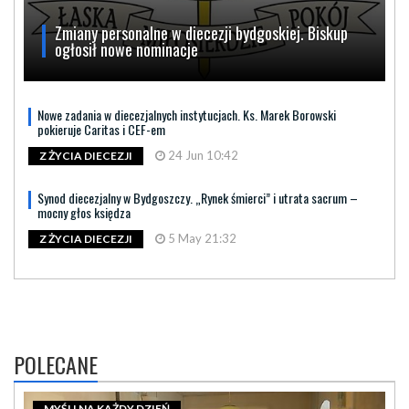
Zmiany personalne w diecezji bydgoskiej. Biskup
ogłosił nowe nominacje
Nowe zadania w diecezjalnych instytucjach. Ks. Marek Borowski
pokieruje Caritas i CEF-em
24 Jun 10:42
Z ŻYCIA DIECEZJI
Synod diecezjalny w Bydgoszczy. „Rynek śmierci” i utrata sacrum –
mocny głos księdza
5 May 21:32
Z ŻYCIA DIECEZJI
POLECANE
MYŚLI NA KAŻDY DZIEŃ