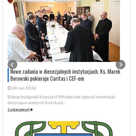
Nowe zadania w diecezjalnych instytucjach. Ks. Marek
Borowski pokieruje Caritas i CEF-em
24 Jun 10:42
Biskup bydgoski Krzysztof Włodarczyk ogłosił nominacje
W 
dotyczące ważnych instytucji...
pa
Czytaj więcej
Cz