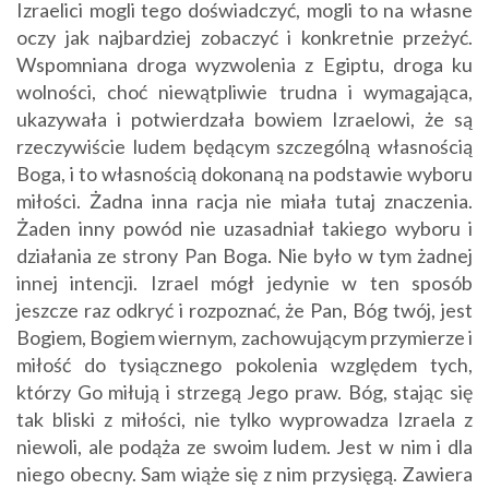
Izraelici mogli tego doświadczyć, mogli to na własne
oczy jak najbardziej zobaczyć i konkretnie przeżyć.
Wspomniana droga wyzwolenia z Egiptu, droga ku
wolności, choć niewątpliwie trudna i wymagająca,
ukazywała i potwierdzała bowiem Izraelowi, że są
rzeczywiście ludem będącym szczególną własnością
Boga, i to własnością dokonaną na podstawie wyboru
miłości. Żadna inna racja nie miała tutaj znaczenia.
Żaden inny powód nie uzasadniał takiego wyboru i
działania ze strony Pan Boga. Nie było w tym żadnej
innej intencji. Izrael mógł jedynie w ten sposób
jeszcze raz odkryć i rozpoznać, że Pan, Bóg twój, jest
Bogiem, Bogiem wiernym, zachowującym przymierze i
miłość do tysiącznego pokolenia względem tych,
którzy Go miłują i strzegą Jego praw. Bóg, stając się
tak bliski z miłości, nie tylko wyprowadza Izraela z
niewoli, ale podąża ze swoim ludem. Jest w nim i dla
niego obecny. Sam wiąże się z nim przysięgą. Zawiera