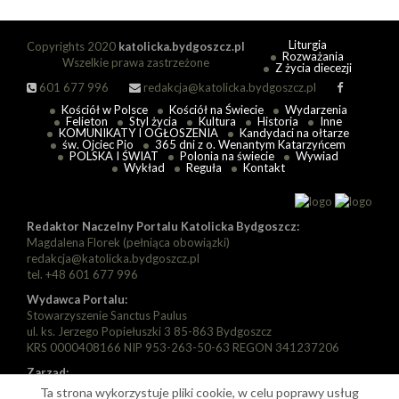
Liturgia
Copyrights 2020
katolicka.bydgoszcz.pl
Rozważania
Wszelkie prawa zastrzeżone
Z życia diecezji
601 677 996
redakcja@katolicka.bydgoszcz.pl
Kościół w Polsce
Kościół na Świecie
Wydarzenia
Felieton
Styl życia
Kultura
Historia
Inne
KOMUNIKATY I OGŁOSZENIA
Kandydaci na ołtarze
św. Ojciec Pio
365 dni z o. Wenantym Katarzyńcem
POLSKA I ŚWIAT
Polonia na świecie
Wywiad
Wykład
Reguła
Kontakt
Redaktor Naczelny Portalu Katolicka Bydgoszcz:
Magdalena Florek (pełniąca obowiązki)
redakcja@katolicka.bydgoszcz.pl
tel. +48 601 677 996
Wydawca Portalu:
Stowarzyszenie Sanctus Paulus
ul. ks. Jerzego Popiełuszki 3 85-863 Bydgoszcz
KRS 0000408166 NIP 953-263-50-63 REGON 341237206
Zarząd:
Prezes: Piotr Florek
Ta strona wykorzystuje pliki cookie, w celu poprawy usług