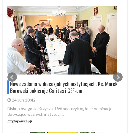
Nowe zadania w diecezjalnych instytucjach. Ks. Marek
Borowski pokieruje Caritas i CEF-em
24 Jun 10:42
Biskup bydgoski Krzysztof Włodarczyk ogłosił nominacje
W 
dotyczące ważnych instytucji...
pa
Czytaj więcej
Cz