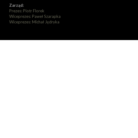
Zarząd:
Prezes: Piotr Florek
Wiceprezes: Paweł Szarapka
Wiceprezes: Michał Jędryka