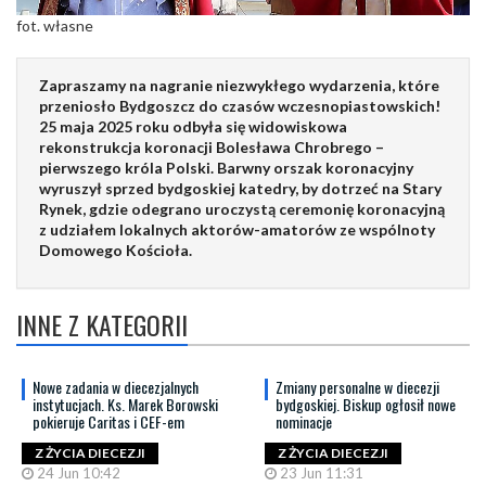
fot. własne
Zapraszamy na nagranie niezwykłego wydarzenia, które
przeniosło Bydgoszcz do czasów wczesnopiastowskich!
25 maja 2025 roku odbyła się widowiskowa
rekonstrukcja koronacji Bolesława Chrobrego –
pierwszego króla Polski. Barwny orszak koronacyjny
wyruszył sprzed bydgoskiej katedry, by dotrzeć na Stary
Rynek, gdzie odegrano uroczystą ceremonię koronacyjną
z udziałem lokalnych aktorów-amatorów ze wspólnoty
Domowego Kościoła.
INNE Z KATEGORII
Nowe zadania w diecezjalnych
Zmiany personalne w diecezji
instytucjach. Ks. Marek Borowski
bydgoskiej. Biskup ogłosił nowe
pokieruje Caritas i CEF-em
nominacje
Z ŻYCIA DIECEZJI
Z ŻYCIA DIECEZJI
24 Jun 10:42
23 Jun 11:31