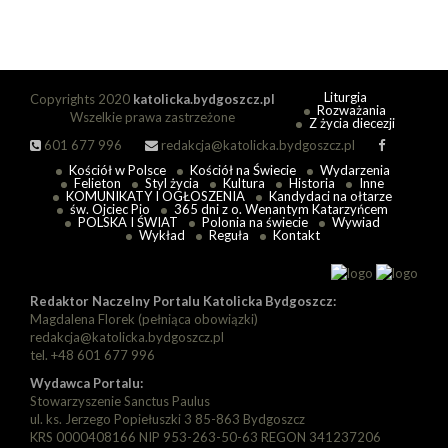
Liturgia
Copyrights 2020
katolicka.bydgoszcz.pl
Rozważania
Wszelkie prawa zastrzeżone
Z życia diecezji
601 677 996
redakcja@katolicka.bydgoszcz.pl
Kościół w Polsce
Kościół na Świecie
Wydarzenia
Felieton
Styl życia
Kultura
Historia
Inne
KOMUNIKATY I OGŁOSZENIA
Kandydaci na ołtarze
św. Ojciec Pio
365 dni z o. Wenantym Katarzyńcem
POLSKA I ŚWIAT
Polonia na świecie
Wywiad
Wykład
Reguła
Kontakt
Redaktor Naczelny Portalu Katolicka Bydgoszcz:
Magdalena Florek (pełniąca obowiązki)
redakcja@katolicka.bydgoszcz.pl
tel. +48 601 677 996
Wydawca Portalu:
Stowarzyszenie Sanctus Paulus
ul. ks. Jerzego Popiełuszki 3 85-863 Bydgoszcz
KRS 0000408166 NIP 953-263-50-63 REGON 341237206