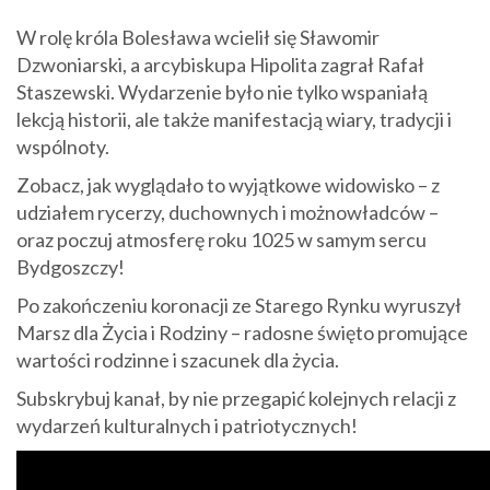
W rolę króla Bolesława wcielił się Sławomir
Dzwoniarski, a arcybiskupa Hipolita zagrał Rafał
Staszewski. Wydarzenie było nie tylko wspaniałą
lekcją historii, ale także manifestacją wiary, tradycji i
wspólnoty.
Zobacz, jak wyglądało to wyjątkowe widowisko – z
udziałem rycerzy, duchownych i możnowładców –
oraz poczuj atmosferę roku 1025 w samym sercu
Bydgoszczy!
Po zakończeniu koronacji ze Starego Rynku wyruszył
Marsz dla Życia i Rodziny – radosne święto promujące
wartości rodzinne i szacunek dla życia.
Subskrybuj kanał, by nie przegapić kolejnych relacji z
wydarzeń kulturalnych i patriotycznych!