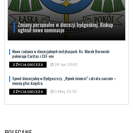
Zmiany personalne w diecezji bydgoskiej. Biskup
ogłosił nowe nominacje
Nowe zadania w diecezjalnych instytucjach. Ks. Marek Borowski
pokieruje Caritas i CEF-em
24 Jun 10:42
Z ŻYCIA DIECEZJI
Synod diecezjalny w Bydgoszczy. „Rynek śmierci” i utrata sacrum –
mocny głos księdza
5 May 21:32
Z ŻYCIA DIECEZJI
POLECANE