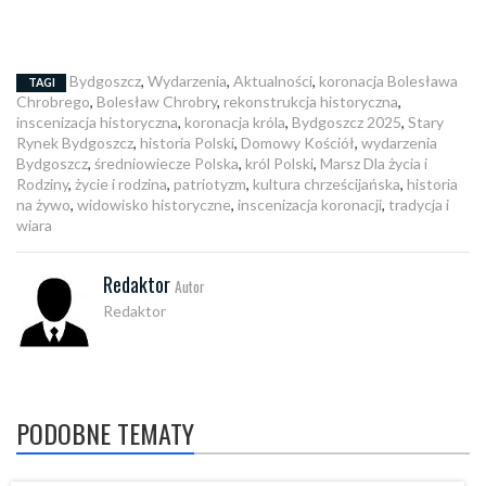
Bydgoszcz
,
Wydarzenia
,
Aktualności
,
koronacja Bolesława
TAGI
Chrobrego
,
Bolesław Chrobry
,
rekonstrukcja historyczna
,
inscenizacja historyczna
,
koronacja króla
,
Bydgoszcz 2025
,
Stary
Rynek Bydgoszcz
,
historia Polski
,
Domowy Kościół
,
wydarzenia
Bydgoszcz
,
średniowiecze Polska
,
król Polski
,
Marsz Dla życia i
Rodziny
,
życie i rodzina
,
patriotyzm
,
kultura chrześcijańska
,
historia
na żywo
,
widowisko historyczne
,
inscenizacja koronacji
,
tradycja i
wiara
Redaktor
Autor
Redaktor
PODOBNE TEMATY