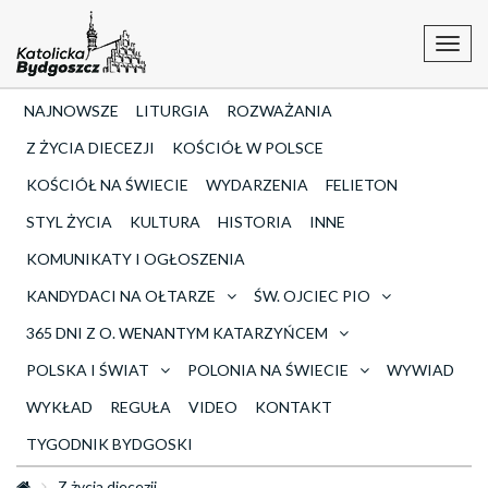
Toggl
navig
NAJNOWSZE
LITURGIA
ROZWAŻANIA
Z ŻYCIA DIECEZJI
KOŚCIÓŁ W POLSCE
KOŚCIÓŁ NA ŚWIECIE
WYDARZENIA
FELIETON
STYL ŻYCIA
KULTURA
HISTORIA
INNE
KOMUNIKATY I OGŁOSZENIA
KANDYDACI NA OŁTARZE
ŚW. OJCIEC PIO
365 DNI Z O. WENANTYM KATARZYŃCEM
POLSKA I ŚWIAT
POLONIA NA ŚWIECIE
WYWIAD
WYKŁAD
REGUŁA
VIDEO
KONTAKT
TYGODNIK BYDGOSKI
Z życia diecezji