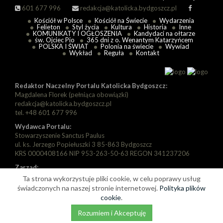
601 677 996
redakcja@katolicka.bydgoszcz.pl
Kościół w Polsce
Kościół na Świecie
Wydarzenia
Felieton
Styl życia
Kultura
Historia
Inne
KOMUNIKATY I OGŁOSZENIA
Kandydaci na ołtarze
św. Ojciec Pio
365 dni z o. Wenantym Katarzyńcem
POLSKA I ŚWIAT
Polonia na świecie
Wywiad
Wykład
Reguła
Kontakt
Redaktor Naczelny Portalu Katolicka Bydgoszcz:
Magdalena Florek (pełniąca obowiązki)
redakcja@katolicka.bydgoszcz.pl
tel. +48 601 677 996
Wydawca Portalu:
Stowarzyszenie Sanctus Paulus
ul. ks. Jerzego Popiełuszki 3 85-863 Bydgoszcz
KRS 0000408166 NIP 953-263-50-63 REGON 341237206
Zarząd:
Prezes: Piotr Florek
Ta strona wykorzystuje pliki cookie, w celu poprawy usług
Wiceprezes: Paweł Szarapka
świadczonych na naszej stronie internetowej.
Polityka plików
Wiceprezes: Michał Jędryka
cookie
.
Rozumiem i Akceptuję