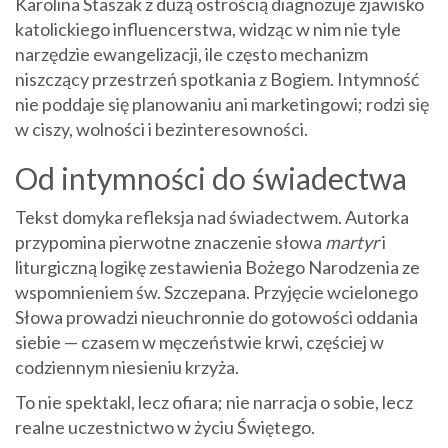
Karolina Staszak z dużą ostrością diagnozuje zjawisko
katolickiego influencerstwa, widząc w nim nie tyle
narzędzie ewangelizacji, ile często mechanizm
niszczący przestrzeń spotkania z Bogiem. Intymność
nie poddaje się planowaniu ani marketingowi; rodzi się
w ciszy, wolności i bezinteresowności.
Od intymności do świadectwa
Tekst domyka refleksja nad świadectwem. Autorka
przypomina pierwotne znaczenie słowa
martyr
i
liturgiczną logikę zestawienia Bożego Narodzenia ze
wspomnieniem św. Szczepana. Przyjęcie wcielonego
Słowa prowadzi nieuchronnie do gotowości oddania
siebie — czasem w męczeństwie krwi, częściej w
codziennym niesieniu krzyża.
To nie spektakl, lecz ofiara; nie narracja o sobie, lecz
realne uczestnictwo w życiu Świętego.