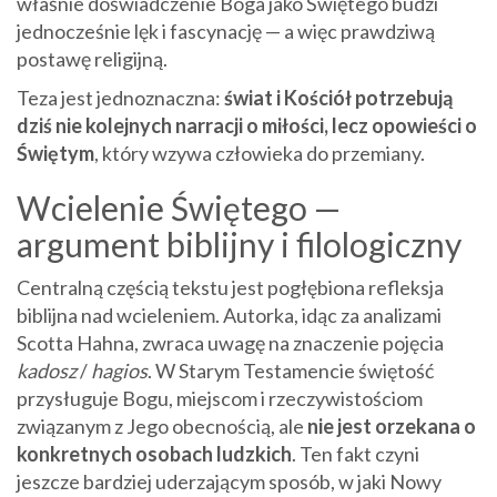
właśnie doświadczenie Boga jako Świętego budzi
jednocześnie lęk i fascynację — a więc prawdziwą
postawę religijną.
Teza jest jednoznaczna:
świat i Kościół potrzebują
dziś nie kolejnych narracji o miłości, lecz opowieści o
Świętym
, który wzywa człowieka do przemiany.
Wcielenie Świętego —
argument biblijny i filologiczny
Centralną częścią tekstu jest pogłębiona refleksja
biblijna nad wcieleniem. Autorka, idąc za analizami
Scotta Hahna, zwraca uwagę na znaczenie pojęcia
kadosz
/
hagios
. W Starym Testamencie świętość
przysługuje Bogu, miejscom i rzeczywistościom
związanym z Jego obecnością, ale
nie jest orzekana o
konkretnych osobach ludzkich
. Ten fakt czyni
jeszcze bardziej uderzającym sposób, w jaki Nowy