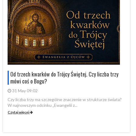
Od trzech kwarków do Trójcy Świętej. Czy liczba trzy
mówi coś o Bogu?
31 May 09:02
Czy liczba trzy ma szczególne znaczenie w strukturze świata?
By
W najnowszym odcinku „Ewangelii z...
„P
Czytaj więcej
Cz