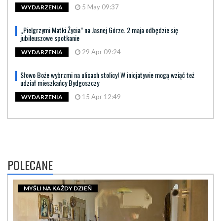
5 May 09:37
WYDARZENIA
„Pielgrzymi Matki Życia” na Jasnej Górze. 2 maja odbędzie się
jubileuszowe spotkanie
29 Apr 09:24
WYDARZENIA
Słowo Boże wybrzmi na ulicach stolicy! W inicjatywie mogą wziąć też
udział mieszkańcy Bydgoszczy
15 Apr 12:49
WYDARZENIA
POLECANE
MYŚLI NA KAŻDY DZIEŃ