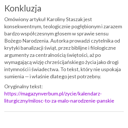
Konkluzja
Omówiony artykuł Karoliny Staszak jest
konsekwentnym, teologicznie pogłębionym i zarazem
bardzo współczesnym głosem w sprawie sensu
Bożego Narodzenia. Autorka prowadzi czytelnika od
krytyki banalizacji świąt, przez biblijne i filologiczne
argumenty za centralnością świętości, aż po
wymagającą wizję chrześcijańskiego życia jako drogi
intymności i świadectwa. To tekst, który nie uspokaja
sumienia — i właśnie dlatego jest potrzebny.
Oryginalny tekst:
https://magazynverbum.pl/zycie/kalendarz-
liturgiczny/milosc-to-za-malo-narodzenie-panskie