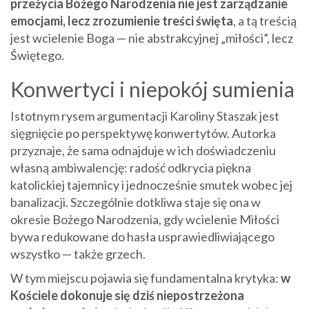
przeżycia Bożego Narodzenia nie jest zarządzanie
emocjami, lecz zrozumienie treści święta
, a tą treścią
jest wcielenie Boga — nie abstrakcyjnej „miłości”, lecz
Świętego.
Konwertyci i niepokój sumienia
Istotnym rysem argumentacji Karoliny Staszak jest
sięgnięcie po perspektywę konwertytów. Autorka
przyznaje, że sama odnajduje w ich doświadczeniu
własną ambiwalencję: radość odkrycia piękna
katolickiej tajemnicy i jednocześnie smutek wobec jej
banalizacji. Szczególnie dotkliwa staje się ona w
okresie Bożego Narodzenia, gdy wcielenie Miłości
bywa redukowane do hasła usprawiedliwiającego
wszystko — także grzech.
W tym miejscu pojawia się fundamentalna krytyka:
w
Kościele dokonuje się dziś niepostrzeżona