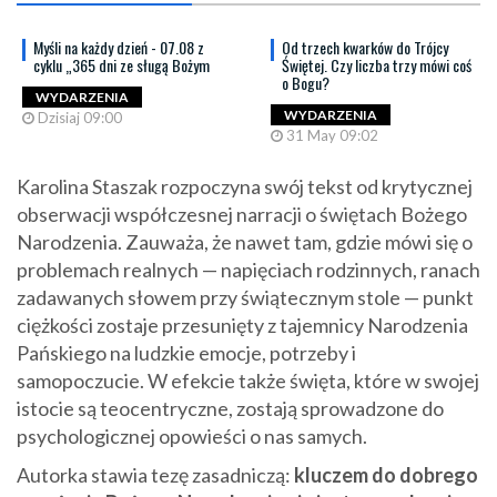
Myśli na każdy dzień - 07.08 z
Od trzech kwarków do Trójcy
cyklu „365 dni ze sługą Bożym
Świętej. Czy liczba trzy mówi coś
o Bogu?
WYDARZENIA
WYDARZENIA
Dzisiaj 09:00
31 May 09:02
Karolina Staszak rozpoczyna swój tekst od krytycznej
obserwacji współczesnej narracji o świętach Bożego
Narodzenia. Zauważa, że nawet tam, gdzie mówi się o
problemach realnych — napięciach rodzinnych, ranach
zadawanych słowem przy świątecznym stole — punkt
ciężkości zostaje przesunięty z tajemnicy Narodzenia
Pańskiego na ludzkie emocje, potrzeby i
samopoczucie. W efekcie także święta, które w swojej
istocie są teocentryczne, zostają sprowadzone do
psychologicznej opowieści o nas samych.
Autorka stawia tezę zasadniczą:
kluczem do dobrego