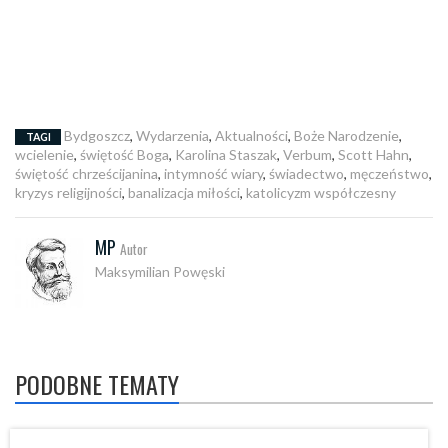
Bydgoszcz
,
Wydarzenia
,
Aktualności
,
Boże Narodzenie
,
TAGI
wcielenie
,
świętość Boga
,
Karolina Staszak
,
Verbum
,
Scott Hahn
,
świętość chrześcijanina
,
intymność wiary
,
świadectwo
,
męczeństwo
,
kryzys religijności
,
banalizacja miłości
,
katolicyzm współczesny
MP
Autor
Maksymilian Powęski
PODOBNE TEMATY