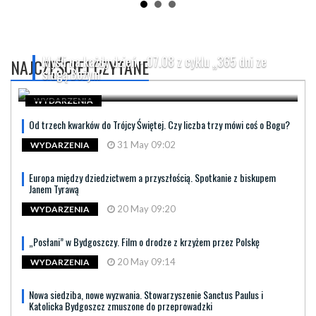
Myśli na każdy dzień - 07.08 z cyklu „365 dni ze
NAJCZĘŚCIEJ CZYTANE
sługą Bożym
WYDARZENIA
Od trzech kwarków do Trójcy Świętej. Czy liczba trzy mówi coś o Bogu?
31 May 09:02
WYDARZENIA
Europa między dziedzictwem a przyszłością. Spotkanie z biskupem
Janem Tyrawą
20 May 09:20
WYDARZENIA
„Posłani” w Bydgoszczy. Film o drodze z krzyżem przez Polskę
20 May 09:14
WYDARZENIA
Nowa siedziba, nowe wyzwania. Stowarzyszenie Sanctus Paulus i
Katolicka Bydgoszcz zmuszone do przeprowadzki