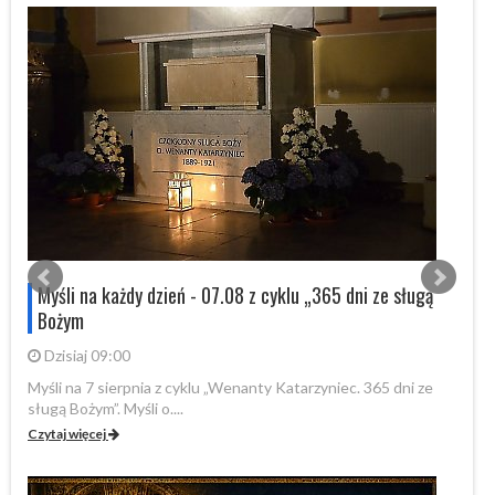
s
Myśli na każdy dzień - 07.08 z cyklu „365 dni ze sługą
Bożym
Dzisiaj 09:00
Myśli na 7 sierpnia z cyklu „Wenanty Katarzyniec. 365 dni ze
W 
sługą Bożym”. Myśli o....
Fo
Czytaj więcej
Cz