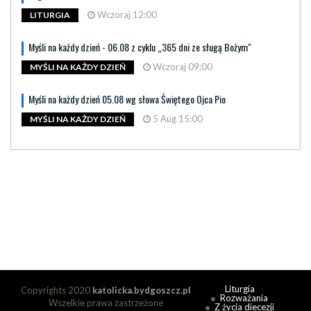
Wczoraj 12:00
LITURGIA
Myśli na każdy dzień - 06.08 z cyklu „365 dni ze sługą Bożym"
Wczoraj 09:00
MYŚLI NA KAŻDY DZIEŃ
Myśli na każdy dzień 05.08 wg słowa Świętego Ojca Pio
5 Aug 15:00
MYŚLI NA KAŻDY DZIEŃ
Liturgia
Copyrights 2020
katolicka.bydgoszcz.pl
Rozważania
Wszelkie prawa zastrzeżone
Z życia diecezji