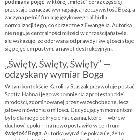
podmiana pojęć
, w której „miłość” coraz częściej
przestaje oznaczać wymagającą rzeczywistość Bożą, a
zaczyna pełnić funkcję językowego alibi dla
normalizacji tego, co sprzeczne z Ewangelią. Autorka
nie neguje centralności miłości w chrześcijaństwie,
ale wskazuje, że oderwana od prawdy i świętości staje
się pojęciem pustym, a nawet destrukcyjnym.
„Święty, Święty, Święty” —
odzyskany wymiar Boga
W tym kontekście Karolina Staszak przywołuje postać
Scotta Hahna i jego wspomnienia z protestanckiej
młodości, zdominowanej przez wszechobecne, lecz
jałowe mówienie o miłości. Decydującym momentem
było dla niego odkrycie nauczania, które — wbrew
duchowi epoki — na nowo postawiło w centrum
świętość Boga
. Autorka wyraźnie pokazuje, że to