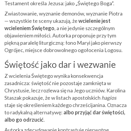
Testament określa Jezusa: jako „Świętego Boga”.
Zwiastowanie, wyznanie demonów, wyznanie Piotra
— wszystkie te sceny ukazują, że
wcielenie jest
wcieleniem Świętego
, a nie jedynie szczególnym
objawieniem miłości. Autorka proponuje przy tym
piękną paralelę liturgiczną: łono Maryi jako pierwszy
Ogrójec, miejsce dobrowolnego ogołocenia Logosu.
Świętość jako dar i wezwanie
Z wcielenia Świętego wynika konsekwencja
zasadnicza: świętość nie pozostaje zamknięta w
Chrystusie, lecz rozlewa się na Jego uczniów. Karolina
Staszak pokazuje, że w listach apostolskich
hagios
staje się określeniem każdego chrześcijanina. Oznacza
to radykalną alternatywę:
albo przyjąć dar świętości,
albo go odrzucić
.
Autorka zdecydowanie kontrastuje pierwotne