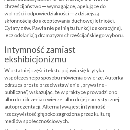
chrześcijaństwo — wymagające, apelujące do
wolności i odpowiedzialności — z dzisiejszą
skłonnością do akceptowania duchowej letniości.
Cytaty z św. Pawła nie pełnią tu funkcji dekoracyjnej,
lecz odsłaniają dramatyzm chrześcijańskiego wyboru.
Intymność zamiast
ekshibicjonizmu
W ostatniej części tekstu pojawia się krytyka
współczesnego sposobu mówienia o wierze. Autorka
odrzuca proste przeciwstawienie „prywatne–
publiczne”, wskazując, że w praktyce prowadzi ono
albo do milczenia o wierze, albo do jej narcystycznej
autoprezentacji. Alternatywą jest
intymność
—
rzeczywistość głęboko zagrożona przez kulturę
mediów społecznościowych.