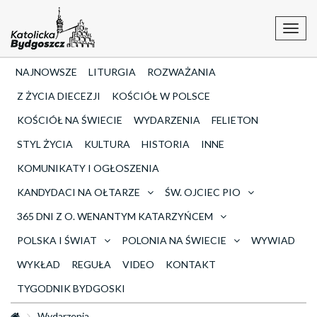
Toggl
navig
NAJNOWSZE
LITURGIA
ROZWAŻANIA
Z ŻYCIA DIECEZJI
KOŚCIÓŁ W POLSCE
KOŚCIÓŁ NA ŚWIECIE
WYDARZENIA
FELIETON
STYL ŻYCIA
KULTURA
HISTORIA
INNE
KOMUNIKATY I OGŁOSZENIA
KANDYDACI NA OŁTARZE
ŚW. OJCIEC PIO
365 DNI Z O. WENANTYM KATARZYŃCEM
POLSKA I ŚWIAT
POLONIA NA ŚWIECIE
WYWIAD
WYKŁAD
REGUŁA
VIDEO
KONTAKT
TYGODNIK BYDGOSKI
Wydarzenia