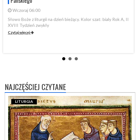
Pańskiego
Wczoraj 06:00
Słowo Boże z liturgii na dzień bieżący. Kolor szat: bialy Rok A, II
XVIII Tydzień zwykły
Sł
A,
Czytaj więcej
Cz
NAJCZĘŚCIEJ CZYTANE
LITURGIA