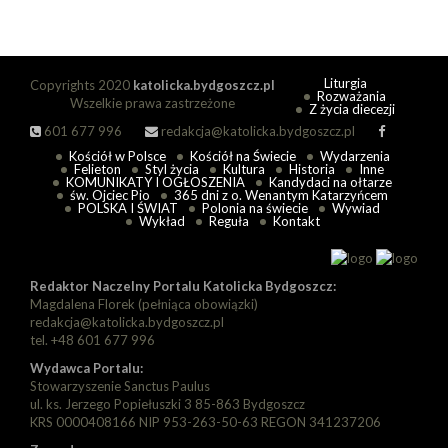
Liturgia
Copyrights 2020
katolicka.bydgoszcz.pl
Rozważania
Wszelkie prawa zastrzeżone
Z życia diecezji
601 677 996
redakcja@katolicka.bydgoszcz.pl
Kościół w Polsce
Kościół na Świecie
Wydarzenia
Felieton
Styl życia
Kultura
Historia
Inne
KOMUNIKATY I OGŁOSZENIA
Kandydaci na ołtarze
św. Ojciec Pio
365 dni z o. Wenantym Katarzyńcem
POLSKA I ŚWIAT
Polonia na świecie
Wywiad
Wykład
Reguła
Kontakt
Redaktor Naczelny Portalu Katolicka Bydgoszcz:
Magdalena Florek (pełniąca obowiązki)
redakcja@katolicka.bydgoszcz.pl
tel. +48 601 677 996
Wydawca Portalu:
Stowarzyszenie Sanctus Paulus
ul. ks. Jerzego Popiełuszki 3 85-863 Bydgoszcz
KRS 0000408166 NIP 953-263-50-63 REGON 341237206