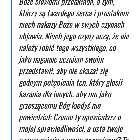
Boże słowami przedkłada, a tym,
którzy są twardego serca i prostakom
niech nakazy Boże w swych czynach
objawia. Niech jego czyny uczą, że nie
należy robić tego wszystkiego, co
jako naganne uczniom swoim
przedstawił, aby nie okazał się
godnym potępienia ten, który głosił
kazania dla innych, aby mu jako
grzeszącemu Bóg kiedyś nie
powiedział: Czemu ty opowiadasz o
mojej sprawiedliwości, a usta twoje
czemu mówią o moim przymierzu? Ty