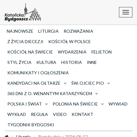
Toggl
navig
NAJNOWSZE
LITURGIA
ROZWAŻANIA
Z ŻYCIA DIECEZJI
KOŚCIÓŁ W POLSCE
KOŚCIÓŁ NA ŚWIECIE
WYDARZENIA
FELIETON
STYL ŻYCIA
KULTURA
HISTORIA
INNE
KOMUNIKATY I OGŁOSZENIA
KANDYDACI NA OŁTARZE
ŚW. OJCIEC PIO
365 DNI Z O. WENANTYM KATARZYŃCEM
POLSKA I ŚWIAT
POLONIA NA ŚWIECIE
WYWIAD
WYKŁAD
REGUŁA
VIDEO
KONTAKT
TYGODNIK BYDGOSKI
Liturgia
Reguła dnia – 2026-05-12