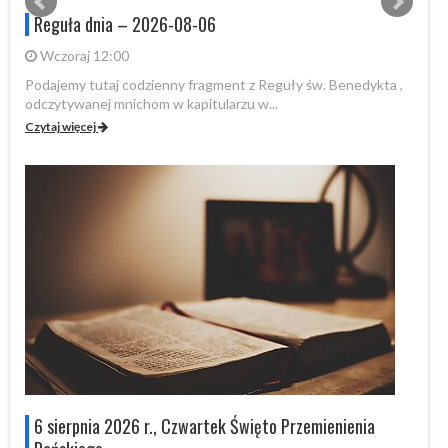
Reguła dnia – 2026-08-06
Wczoraj 12:00
Podajemy tutaj codzienny fragment z Reguły św. Benedykta ,
Po
odczytywanej mnichom w kapitularzu w...
od
Czytaj więcej
Cz
6 sierpnia 2026 r., Czwartek Święto Przemienienia