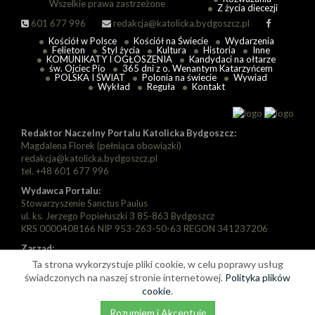
Wszelkie prawa zastrzeżone
Z życia diecezji
601 677 996
redakcja@katolicka.bydgoszcz.pl
Kościół w Polsce
Kościół na Świecie
Wydarzenia
Felieton
Styl życia
Kultura
Historia
Inne
KOMUNIKATY I OGŁOSZENIA
Kandydaci na ołtarze
św. Ojciec Pio
365 dni z o. Wenantym Katarzyńcem
POLSKA I ŚWIAT
Polonia na świecie
Wywiad
Wykład
Reguła
Kontakt
Redaktor Naczelny Portalu Katolicka Bydgoszcz:
Magdalena Florek (pełniąca obowiązki)
redakcja@katolicka.bydgoszcz.pl
tel. +48 601 677 996
Wydawca Portalu:
Stowarzyszenie Sanctus Paulus
ul. ks. Jerzego Popiełuszki 3 85-863 Bydgoszcz
KRS 0000408166 NIP 953-263-50-63 REGON 341237206
Zarząd:
Prezes: Piotr Florek
Ta strona wykorzystuje pliki cookie, w celu poprawy usług
Wiceprezes: Paweł Szarapka
świadczonych na naszej stronie internetowej.
Polityka plików
Wiceprezes: Michał Jędryka
cookie
.
Rozumiem i Akceptuję