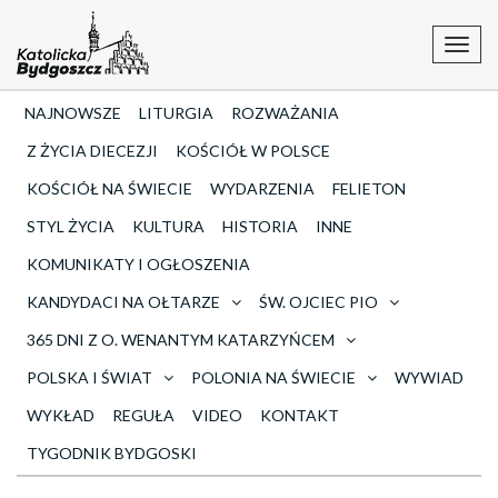
Toggl
navig
NAJNOWSZE
LITURGIA
ROZWAŻANIA
Z ŻYCIA DIECEZJI
KOŚCIÓŁ W POLSCE
KOŚCIÓŁ NA ŚWIECIE
WYDARZENIA
FELIETON
STYL ŻYCIA
KULTURA
HISTORIA
INNE
KOMUNIKATY I OGŁOSZENIA
KANDYDACI NA OŁTARZE
ŚW. OJCIEC PIO
365 DNI Z O. WENANTYM KATARZYŃCEM
POLSKA I ŚWIAT
POLONIA NA ŚWIECIE
WYWIAD
WYKŁAD
REGUŁA
VIDEO
KONTAKT
TYGODNIK BYDGOSKI