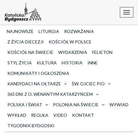
Toggl
navig
NAJNOWSZE
LITURGIA
ROZWAŻANIA
Z ŻYCIA DIECEZJI
KOŚCIÓŁ W POLSCE
KOŚCIÓŁ NA ŚWIECIE
WYDARZENIA
FELIETON
STYL ŻYCIA
KULTURA
HISTORIA
INNE
KOMUNIKATY I OGŁOSZENIA
KANDYDACI NA OŁTARZE
ŚW. OJCIEC PIO
365 DNI Z O. WENANTYM KATARZYŃCEM
POLSKA I ŚWIAT
POLONIA NA ŚWIECIE
WYWIAD
WYKŁAD
REGUŁA
VIDEO
KONTAKT
TYGODNIK BYDGOSKI