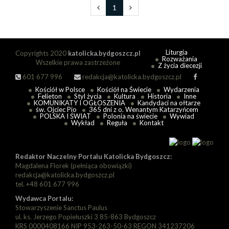
1
Liturgia
Copyrights 2020
katolicka.bydgoszcz.pl
Rozważania
Wszelkie prawa zastrzeżone
Z życia diecezji
601 677 996
redakcja@katolicka.bydgoszcz.pl
Kościół w Polsce
Kościół na Świecie
Wydarzenia
Felieton
Styl życia
Kultura
Historia
Inne
KOMUNIKATY I OGŁOSZENIA
Kandydaci na ołtarze
św. Ojciec Pio
365 dni z o. Wenantym Katarzyńcem
POLSKA I ŚWIAT
Polonia na świecie
Wywiad
Wykład
Reguła
Kontakt
Redaktor Naczelny Portalu Katolicka Bydgoszcz:
Magdalena Florek (pełniąca obowiązki)
redakcja@katolicka.bydgoszcz.pl
tel. +48 601 677 996
Wydawca Portalu:
Stowarzyszenie Sanctus Paulus
ul. ks. Jerzego Popiełuszki 3 85-863 Bydgoszcz
KRS 0000408166 NIP 953-263-50-63 REGON 341237206