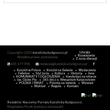
Liturgia
Copyrights 2020
katolicka.bydgoszcz.pl
Rozważania
Wszelkie prawa zastrzeżone
Z życia diecezji
601 677 996
redakcja@katolicka.bydgoszcz.pl
Kościół w Polsce
Kościół na Świecie
Wydarzenia
Felieton
Styl życia
Kultura
Historia
Inne
KOMUNIKATY I OGŁOSZENIA
Kandydaci na ołtarze
św. Ojciec Pio
365 dni z o. Wenantym Katarzyńcem
POLSKA I ŚWIAT
Polonia na świecie
Wywiad
Wykład
Reguła
Kontakt
Redaktor Naczelny Portalu Katolicka Bydgoszcz:
Magdalena Florek (pełniąca obowiązki)