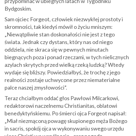
przypominać w ubiegłych latach w Tygodniku
Bydgoskim.
Sam ojciec Forgeot, człowiek niezwykłej prostoty i
skromności, tak kiedyś mówił o życiu mniszym:
„Niewątpliwie stan doskonałości nie jest z tego
świata. Jednak czy dystans, który nas od niego
oddziela, nie skraca się w pewnych minutach
biegnących poza i ponad rzeczami, w tych nielicznych
azylach skrytych przed wielką rzeką ludzką? Wtedy
wydaje się bliższy. Powiedziałbyś, że trochę z jego
realności zostaje uchwycone przez niematerialne
palce naszej zmysłowości”.
Teraz chciałbym oddać głos Pawłowi Milcarkowi,
redaktorowi naczelnemu Christianitas, oblatowi
benedyktyńskiemu. Po śmierci ojca Forgeot napisał:
„Miał niezmąconą powagę skupionego męża Bożego
in sacris, spokój ojca w wykonywaniu swego urzędu