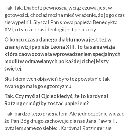
Tak, tak. Diabeł z pewnością wciąż czuwa, jest w
gotowości, chociaż można mieć wrażenie, że jego czas
się wypełnił. Słyszał Pan słowa papieża Benedykta
XVI, o tym że czas ideologii jest policzony.
O końcu czasu danego diabłu mowa jest też w
znanej wizji papieża Leona XIII. To ta sama wizja
która zaowocowała wprowadzeniem specjalnych
modlitw odmawianych po każdej cichej Mszy
świętej.
Skutkiem tych objawień było też powstanie tak
zwanego małego egzorcyzmu.
Tak. Czy myślał Ojciec kiedyś, że to kardynał
Ratzinger mógłby zostać papieżem?
Tak, bardzo tego pragnąłem. Ale jednocześnie widząc
że Pan Bóg długo zachowuje dla nas Jana Pawła II,
pytałem samego siebie: „Kardynał Ratzinger się