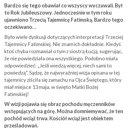
Bardzo się tego obawiał co wszyscy wyczuwali. Był
to Rok Jubileuszowy. Jednocześnie w tym roku
ujawniono Trzecią Tajemnicę Fatimską. Bardzo tego
oczekiwano…
Było wiele dyskusji dotyczących interpretacji Trzeciej
Tajemnicy Fatimskiej. Nie znam ich dokładnie. Kiedyś
ktoś chyba rozmawiał o tym z siostrą Łucją, sugerując,
że nie powiedziała ona wszystkiego. Podobno miała
odpowiedzieć: „Jeśli wiedzą więcej, niech sami to
powiedzą”. Sądzę, że najwyraźniej wizja opisana w tej
tajemnicy ziściła się zamachu na Ojca Świętego, który
miał miejsce 13 maja, w święto Matki Bożej
Fatimskiej!
W wizji pojawia się obraz pochodu męczenników
wstępujących na górę. Można domniemywać, że ten
pochód wciąż trwa. Kościół wciąż jest obiektem
prześladowań.