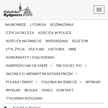
Toggl
navig
NAJNOWSZE
LITURGIA
ROZWAŻANIA
Z ŻYCIA DIECEZJI
KOŚCIÓŁ W POLSCE
KOŚCIÓŁ NA ŚWIECIE
WYDARZENIA
FELIETON
STYL ŻYCIA
KULTURA
HISTORIA
INNE
KOMUNIKATY I OGŁOSZENIA
KANDYDACI NA OŁTARZE
ŚW. OJCIEC PIO
365 DNI Z O. WENANTYM KATARZYŃCEM
POLSKA I ŚWIAT
POLONIA NA ŚWIECIE
WYWIAD
WYKŁAD
REGUŁA
VIDEO
KONTAKT
TYGODNIK BYDGOSKI
Kościół na Świecie