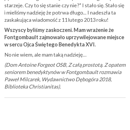
starzeje. Czy to się stanie czy nie?” I stało się. Stało się
i mieliśmy nadzieję że potrwa długo... I nadeszła ta
zaskakująca wiadomość z 11 lutego 2013 roku!
Wszyscy byliśmy zaskoczeni. Mam wrażenie że
Fontgombault zajmowało uprzywilejowane miejsce
w sercu Ojca Świętego Benedykta XVI.
No nie wiem, ale mam taką nadzieję…
(Dom Antoine Forgeot OSB, Z całą prostotą. Z opatem
seniorem benedyktynów w Fontgombault rozmawia
Paweł Milcarek, Wydawnictwo Dębogóra 2018,
Biblioteka Christianitas).