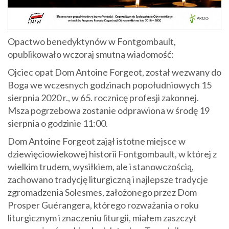
Opactwo benedyktynów w Fontgombault,
opublikowało wczoraj smutną wiadomość:
Ojciec opat Dom Antoine Forgeot, został wezwany do
Boga we wczesnych godzinach popołudniowych 15
sierpnia 2020 r., w 65. rocznicę profesji zakonnej.
Msza pogrzebowa zostanie odprawiona w środę 19
sierpnia o godzinie 11:00.
Dom Antoine Forgeot zajął istotne miejsce w
dziewięciowiekowej historii Fontgombault, w której z
wielkim trudem, wysiłkiem, ale i stanowczością,
zachowano tradycję liturgiczną i najlepsze tradycje
zgromadzenia Solesmes, założonego przez Dom
Prosper Guérangera, którego rozważania o roku
liturgicznym i znaczeniu liturgii, miałem zaszczyt