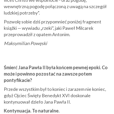
vices Christi we wspólnocie - oraz pogodę,
wewnętrzną pogodę połączoną z uwagą na szczegół
ludzkiej potrzeby”.
Pozwolę sobie dziś przypomnieć poniżej fragment
książki — wywiadu „rzeki”, jaki Paweł Milcarek
przeprowadził z opatem Antonim.
Maksymilian Powęski
Śmierć Jana Pawła II była końcem pewnej epoki. Co
może i powinno pozostać na zawsze potem
pontyfikacie?
Przede wszystkim był to koniec i zarazem nie koniec,
gdyż Ojciec Święty Benedykt XVI doskonale
kontynuował dzieło Jana Pawła II.
Kontynuacja. To naturalne.