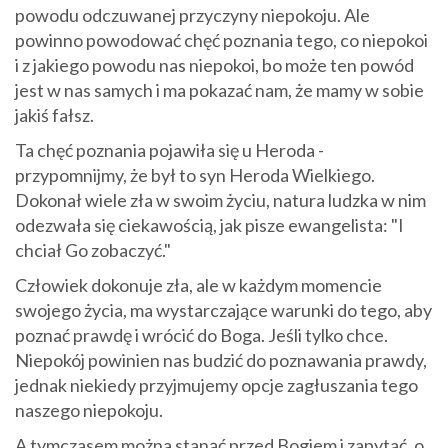
powodu odczuwanej przyczyny niepokoju. Ale
powinno powodować chęć poznania tego, co niepokoi
i z jakiego powodu nas niepokoi, bo może ten powód
jest w nas samych i ma pokazać nam, że mamy w sobie
jakiś fałsz.
Ta chęć poznania pojawiła się u Heroda -
przypomnijmy, że był to syn Heroda Wielkiego.
Dokonał wiele zła w swoim życiu, natura ludzka w nim
odezwała się ciekawością, jak pisze ewangelista: "I
chciał Go zobaczyć."
Człowiek dokonuje zła, ale w każdym momencie
swojego życia, ma wystarczające warunki do tego, aby
poznać prawdę i wrócić do Boga. Jeśli tylko chce.
Niepokój powinien nas budzić do poznawania prawdy,
jednak niekiedy przyjmujemy opcje zagłuszania tego
naszego niepokoju.
A tymczasem można stanąć przed Bogiem i zapytać, o