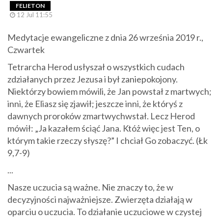
FELIETON
12 Jul 11:55
Medytacje ewangeliczne z dnia 26 września 2019 r.,
Czwartek
Tetrarcha Herod usłyszał o wszystkich cudach
zdziałanych przez Jezusa i był zaniepokojony.
Niektórzy bowiem mówili, że Jan powstał z martwych;
inni, że Eliasz się zjawił; jeszcze inni, że któryś z
dawnych proroków zmartwychwstał. Lecz Herod
mówił: „Ja kazałem ściąć Jana. Któż więc jest Ten, o
którym takie rzeczy słyszę?” I chciał Go zobaczyć. (Łk
9,7-9)
...
Nasze uczucia są ważne. Nie znaczy to, że w
decyzyjności najważniejsze. Zwierzęta działają w
oparciu o uczucia. To działanie uczuciowe w czystej