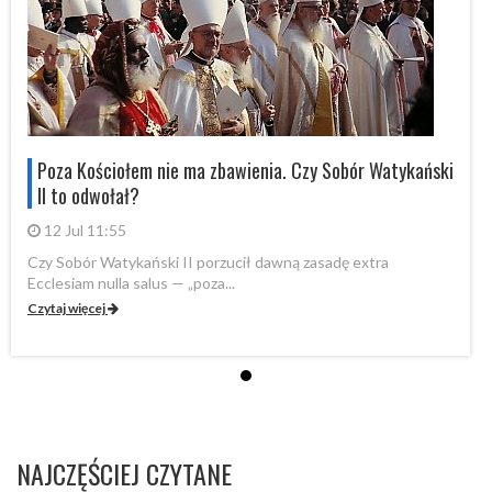
i
Poza Kościołem nie ma zbawienia. Czy Sobór Watykański
II to odwołał?
12 Jul 11:55
Czy Sobór Watykański II porzucił dawną zasadę extra
Cz
Ecclesiam nulla salus — „poza...
Ec
Czytaj więcej
Cz
NAJCZĘŚCIEJ CZYTANE