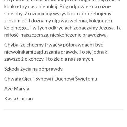
konkretny nasz niepokój. Bóg odpowie - na różne
sposoby. Zrozumiemy wszystko co potrzebujemy
zrozumieć. I doznamy ulgi wyzwolenia, kolejnego i
kolejnego... I w tych odkryciach zobaczymy Jezusa. Tą
miłość, najszczerszą, nieskończenie prawdziwą.
Chyba, że chcemy trwać w półprawdach i być
niewolnikami zagłuszania prawdy. To się jednak
zawsze źle kończy. I to źle dla nas samych.
Szkoda życia na półprawdy.
Chwała Ojcu i Synowi i Duchowi Świętemu
Ave Maryja
Kasia Chrzan