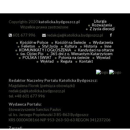
Liturgia
Copyrights 2020
katolicka.bydgoszcz.pl
Rozważania
Wszelkie prawa zastrzeżone
Z życia diecezji
601 677 996
redakcja@katolicka.bydgoszcz.pl
Kościół w Polsce
Kościół na Świecie
Wydarzenia
Felieton
Styl życia
Kultura
Historia
Inne
KOMUNIKATY I OGŁOSZENIA
Kandydaci na ołtarze
św. Ojciec Pio
365 dni z o. Wenantym Katarzyńcem
POLSKA I ŚWIAT
Polonia na świecie
Wywiad
Wykład
Reguła
Kontakt
Redaktor Naczelny Portalu Katolicka Bydgoszcz:
Magdalena Florek (pełniąca obowiązki)
redakcja@katolicka.bydgoszcz.pl
tel. +48 601 677 996
Wydawca Portalu:
Stowarzyszenie Sanctus Paulus
ul. ks. Jerzego Popiełuszki 3 85-863 Bydgoszcz
KRS 0000408166 NIP 953-263-50-63 REGON 341237206
Zarząd: