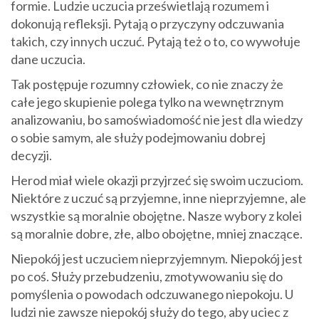
formie. Ludzie uczucia prześwietlają rozumem i
dokonują refleksji. Pytają o przyczyny odczuwania
takich, czy innych uczuć. Pytają też o to, co wywołuje
dane uczucia.
Tak postępuje rozumny człowiek, co nie znaczy że
całe jego skupienie polega tylko na wewnętrznym
analizowaniu, bo samoświadomość nie jest dla wiedzy
o sobie samym, ale służy podejmowaniu dobrej
decyzji.
Herod miał wiele okazji przyjrzeć się swoim uczuciom.
Niektóre z uczuć są przyjemne, inne nieprzyjemne, ale
wszystkie są moralnie obojętne. Nasze wybory z kolei
są moralnie dobre, złe, albo obojętne, mniej znaczące.
Niepokój jest uczuciem nieprzyjemnym. Niepokój jest
po coś. Służy przebudzeniu, zmotywowaniu się do
pomyślenia o powodach odczuwanego niepokoju. U
ludzi nie zawsze niepokój służy do tego, aby uciec z