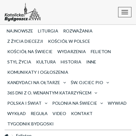
Toggl
navig
NAJNOWSZE
LITURGIA
ROZWAŻANIA
Z ŻYCIA DIECEZJI
KOŚCIÓŁ W POLSCE
KOŚCIÓŁ NA ŚWIECIE
WYDARZENIA
FELIETON
STYL ŻYCIA
KULTURA
HISTORIA
INNE
KOMUNIKATY I OGŁOSZENIA
KANDYDACI NA OŁTARZE
ŚW. OJCIEC PIO
365 DNI Z O. WENANTYM KATARZYŃCEM
POLSKA I ŚWIAT
POLONIA NA ŚWIECIE
WYWIAD
WYKŁAD
REGUŁA
VIDEO
KONTAKT
TYGODNIK BYDGOSKI
Felieton