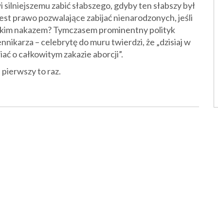
silniejszemu zabić słabszego, gdyby ten słabszy był
jest prawo pozwalające zabijać nienarodzonych, jeśli
ńskim nakazem? Tymczasem prominentny polityk
nnikarza – celebrytę do muru twierdzi, że „dzisiaj w
ć o całkowitym zakazie aborcji”.
pierwszy to raz.