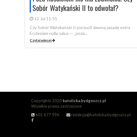
Sobór Watykański II to odwołał?
12 Jul 11:55
Czy Sobór Watykański II porzucił dawną zasadę extra
Ecclesiam nulla salus — „poza...
Czytaj więcej
Copyrights 2020
katolicka.bydgoszcz.pl
Wszelkie prawa zastrzeżone
601 677 996
redakcja@katolicka.bydgoszcz.pl