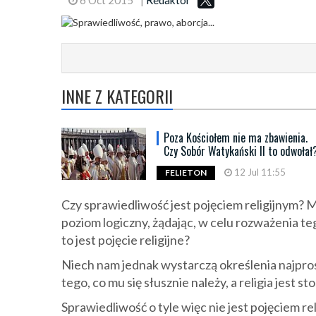
INNE Z KATEGORII
Poza Kościołem nie ma zbawienia.
Czy Sobór Watykański II to odwołał
12 Jul 11:55
FELIETON
Czy sprawiedliwość jest pojęciem religijnym? 
poziom logiczny, żądając, w celu rozważenia tego
to jest pojęcie religijne?
Niech nam jednak wystarczą określenia najpro
tego, co mu się słusznie należy, a religia jest 
Sprawiedliwość o tyle więc nie jest pojęciem re