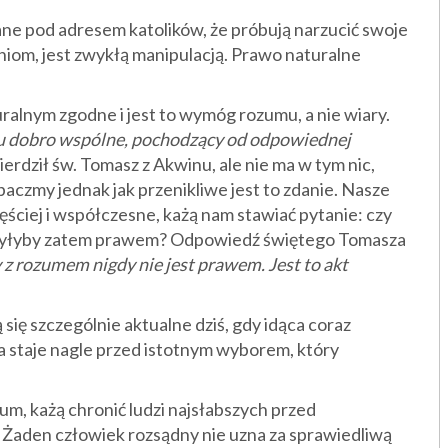
wane pod adresem katolików, że próbują narzucić swoje
om, jest zwykłą manipulacją. Prawo naturalne
lnym zgodne i jest to wymóg rozumu, a nie wiary.
lu dobro wspólne, pochodzący od odpowiednej
wierdził św. Tomasz z Akwinu, ale nie ma w tym nic,
aczmy jednak jak przenikliwe jest to zdanie. Nasze
ęściej i współczesne, każą nam stawiać pytanie: czy
e byłyby zatem prawem? Odpowiedź świętego Tomasza
y z rozumem nigdy nie jest prawem. Jest to akt
ą się szczególnie aktualne dziś, gdy idąca coraz
 staje nagle przed istotnym wyborem, który
um, każą chronić ludzi najsłabszych przed
ch. Żaden człowiek rozsądny nie uzna za sprawiedliwą