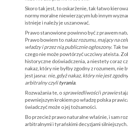
Skoro tak jest, to oskarżenie, tak łatwo kiero
normy moralne niewierzącym lub innym wyznani
istnieje i należy je uszanować.
Prawo stanowione powinno być z prawem natura
Prawo bowiem to
nakaz rozumu, mający na ce
władzy i przez nią publicznie ogłoszony
. Tak t
czego nie może powtórzyć uczciwy ateista. Zob
historyczne doświadczenia, a niestety coraz cz
nakaz, który nie byłby zgodny z rozumem, ni
jest jasna:
nie, gdyż nakaz, który nie jest zgodn
arbitralny czyli
tyrania
.
Rozważania te, o
sprawiedliwości
i
prawie
staj
pewniejszym krokiem po władzę polska prawica
świadczyć może o jej tożsamości.
Bo przecież prawo naturalne właśnie, i sam roz
arbitralnymi i tyrańskimi decyzjami silniejszy