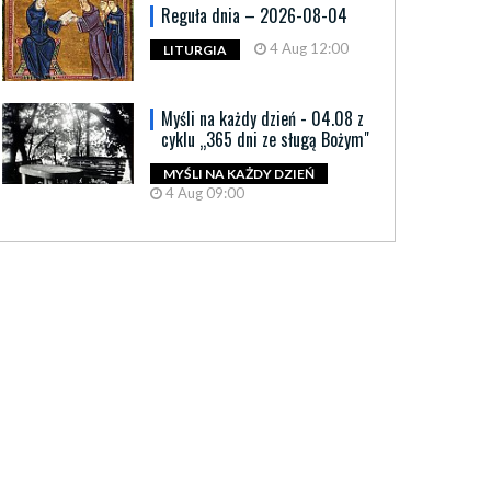
Reguła dnia – 2026-08-04
4 Aug 12:00
LITURGIA
Myśli na każdy dzień - 04.08 z
cyklu „365 dni ze sługą Bożym"
MYŚLI NA KAŻDY DZIEŃ
4 Aug 09:00