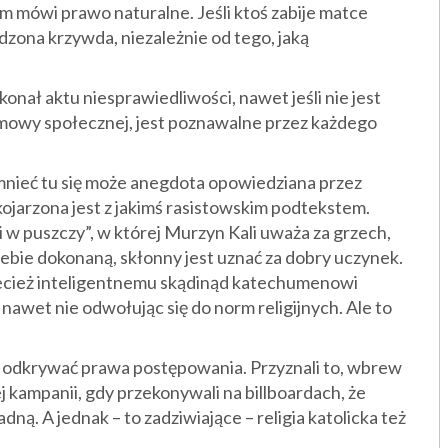
ym mówi prawo naturalne. Jeśli ktoś zabije matce
ządzona krzywda, niezależnie od tego, jaką
onał aktu niesprawiedliwości, nawet jeśli nie jest
 umowy społecznej, jest poznawalne przez każdego
omnieć tu się może anegdota opowiedziana przez
 kojarzona jest z jakimś rasistowskim podtekstem.
i w puszczy”, w której Murzyn Kali uważa za grzech,
iebie dokonaną, skłonny jest uznać za dobry uczynek.
zecież inteligentnemu skądinąd katechumenowi
awet nie odwołując się do norm religijnych. Ale to
lny odkrywać prawa postępowania. Przyznali to, wbrew
 kampanii, gdy przekonywali na billboardach, że
radną. A jednak – to zadziwiające – religia katolicka też