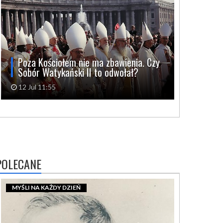
Poza Kościołem nie ma zbawienia. Czy
Sobór Watykański II to odwołał?
12 Jul 11:55
POLECANE
MYŚLI NA KAŻDY DZIEŃ