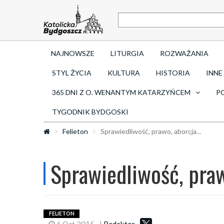
NAJNOWSZE
LITURGIA
ROZWAŻANIA
STYL ŻYCIA
KULTURA
HISTORIA
INNE
365 DNI Z O. WENANTYM KATARZYŃCEM
P
TYGODNIK BYDGOSKI
Felieton
Sprawiedliwość, prawo, aborcja...
Sprawiedliwość, prawo
FELIETON
6 Oct 2015
|
Redaktor