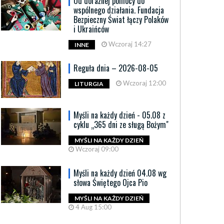
Od doraźnej pomocy do
wspólnego działania. Fundacja
Bezpieczny Świat łączy Polaków
i Ukraińców
Wczoraj 14:27
INNE
Reguła dnia – 2026-08-05
Wczoraj 12:00
LITURGIA
Myśli na każdy dzień - 05.08 z
cyklu „365 dni ze sługą Bożym"
MYŚLI NA KAŻDY DZIEŃ
Wczoraj 09:00
Myśli na każdy dzień 04.08 wg
słowa Świętego Ojca Pio
MYŚLI NA KAŻDY DZIEŃ
4 Aug 15:00