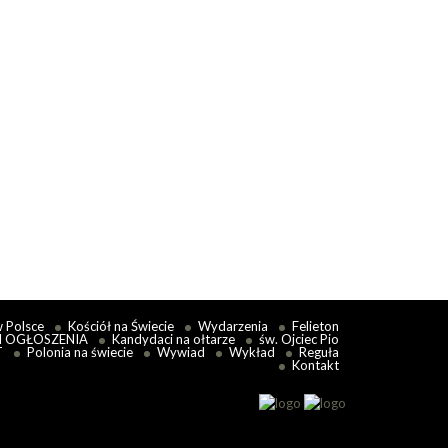
ór Watykański II to odwołał?
ul 11:55
bór Watykański II porzucił dawną zasadę extra
iam nulla salus — „poza...
 więcej
w Polsce
Kościół na Świecie
Wydarzenia
Felieton
I OGŁOSZENIA
Kandydaci na ołtarze
św. Ojciec Pio
T
Polonia na świecie
Wywiad
Wykład
Reguła
Kontakt