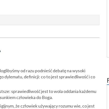
?
Moglibyśmy od razu podnieść debatę na wysoki
 dylematu, definicji: co to jest sprawiedliwość i co
stsze: sprawiedliwość jest to wola oddania każdemu
stosunkiem człowieka do Boga.
ligijnym, że człowiek używający rozumu wie, co jest