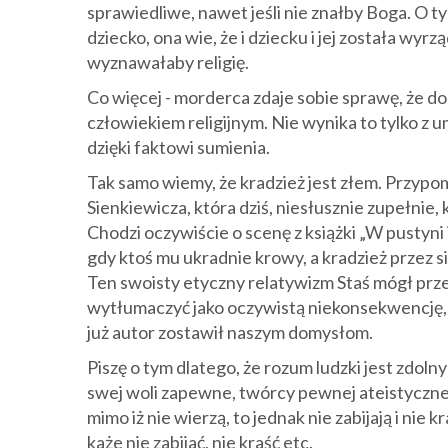
sprawiedliwe, nawet jeśli nie znałby Boga. O t
dziecko, ona wie, że i dziecku i jej została wyr
wyznawałaby religię.
Co więcej - morderca zdaje sobie sprawę, że dok
człowiekiem religijnym. Nie wynika to tylko z
dzięki faktowi sumienia.
Tak samo wiemy, że kradzież jest złem. Przyp
Sienkiewicza, która dziś, niesłusznie zupełnie,
Chodzi oczywiście o scenę z książki „W pustyni 
gdy ktoś mu ukradnie krowy, a kradzież przez s
Ten swoisty etyczny relatywizm Staś mógł pr
wytłumaczyć jako oczywistą niekonsekwencję, n
już autor zostawił naszym domysłom.
Piszę o tym dlatego, że rozum ludzki jest zdo
swej woli zapewne, twórcy pewnej ateistycznej
mimo iż nie wierzą, to jednak nie zabijają i nie k
każe nie zabijać, nie kraść etc.