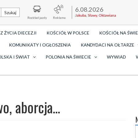
6.08.2026
Szukaj
Jakuba, Sławy, Oktawiana
Rozkład jazdy
Reklama
Z ŻYCIA DIECEZJI
KOŚCIÓŁ W POLSCE
KOŚCIÓŁ NA ŚWIE
KOMUNIKATY I OGŁOSZENIA
KANDYDACI NA OŁTARZE
OLSKA I ŚWIAT
POLONIA NA ŚWIECIE
WYWIAD
, aborcja...