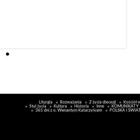
Sob
12 J
Czy So
Eccles
Czytaj
Liturgia
Rozważania
Z życia diecezji
Kościół 
Styl życia
Kultura
Historia
Inne
KOMUNIKATY 
365 dni z o. Wenantym Katarzyńcem
POLSKA I ŚWIA