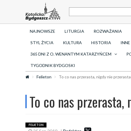
NAJNOWSZE
LITURGIA
ROZWAŻANIA
STYL ŻYCIA
KULTURA
HISTORIA
INNE
365 DNI Z O. WENANTYM KATARZYŃCEM
P
TYGODNIK BYDGOSKI
Felieton
To co nas przerasta, nigdy nie przerast
To co nas przerasta, 
FELIETON
25 Sep 2019
|
Redaktor