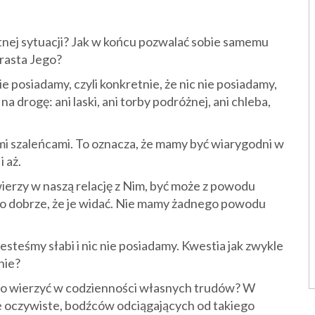
tnej sytuacji? Jak w końcu pozwalać sobie samemu
erasta Jego?
 posiadamy, czyli konkretnie, że nic nie posiadamy,
 drogę: ani laski, ani torby podróżnej, ani chleba,
mi szaleńcami. To oznacza, że mamy być wiarygodni w
i aż.
ierzy w naszą relację z Nim, być może z powodu
rdzo dobrze, że je widać. Nie mamy żadnego powodu
steśmy słabi i nic nie posiadamy. Kwestia jak zwykle
nie?
 to wierzyć w codzienności własnych trudów? W
ie oczywiste, bodźców odciągających od takiego