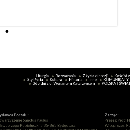
Czy So
Eccles
Czytaj
Liturgia
Rozważania
Z życia diecezji
Kościół 
Styl życia
Kultura
Historia
Inne
KOMUNIKATY 
365 dni z o. Wenantym Katarzyńcem
POLSKA I ŚWIA
dawca Portalu:
Zarząd:
owarzyszenie Sanctus Paulus
Prezes: Piotr F
. ks. Jerzego Popiełuszki 3 85-863 Bydgoszcz
Wiceprezes: P