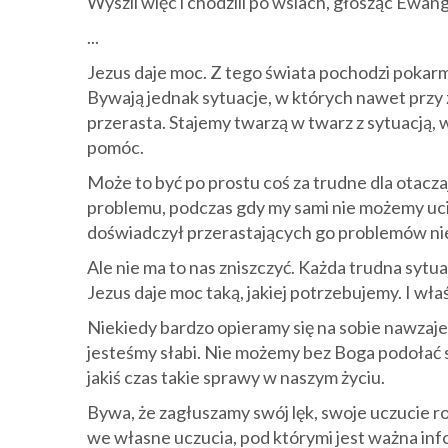
Wyszli więc i chodzili po wsiach, głosząc Ewang
...
Jezus daje moc. Z tego świata pochodzi pokarm,
Bywają jednak sytuacje, w których nawet przy
przerasta. Stajemy twarzą w twarz z sytuacją,
pomóc.
Może to być po prostu coś za trudne dla otacza
problemu, podczas gdy my sami nie możemy ucie
doświadczył przerastających go problemów nie ra
Ale nie ma to nas zniszczyć. Każda trudna sytua
Jezus daje moc taką, jakiej potrzebujemy. I wła
Niekiedy bardzo opieramy się na sobie nawzajem
jesteśmy słabi. Nie możemy bez Boga podołać s
jakiś czas takie sprawy w naszym życiu.
Bywa, że zagłuszamy swój lęk, swoje uczucie r
we własne uczucia, pod którymi jest ważna infor