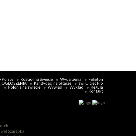
bór Watykański II porzucił dawną zasadę extra
iam nulla salus — „poza...
 więcej
w Polsce
Kościół na Świecie
Wydarzenia
Felieton
I OGŁOSZENIA
Kandydaci na ołtarze
św. Ojciec Pio
T
Polonia na świecie
Wywiad
Wykład
Reguła
Kontakt
lorek
aweł Szarapka