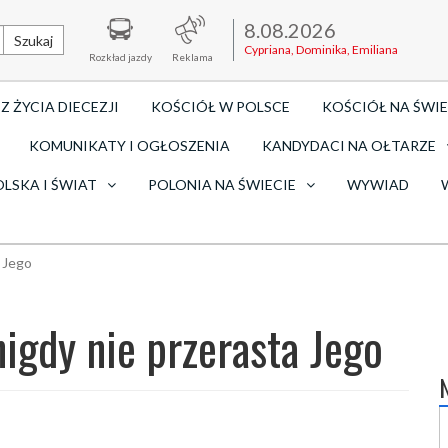
8.08.2026
Szukaj
Cypriana, Dominika, Emiliana
Rozkład jazdy
Reklama
Z ŻYCIA DIECEZJI
KOŚCIÓŁ W POLSCE
KOŚCIÓŁ NA ŚWIE
KOMUNIKATY I OGŁOSZENIA
KANDYDACI NA OŁTARZE
OLSKA I ŚWIAT
POLONIA NA ŚWIECIE
WYWIAD
a Jego
nigdy nie przerasta Jego