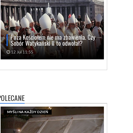
Poza Kościołem nie ma zbawienia. Czy
Sobór Watykański II to odwołał?
12 Jul 11:55
POLECANE
MYŚLI NA KAŻDY DZIEŃ