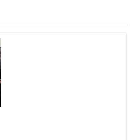
Poz
Sob
12 J