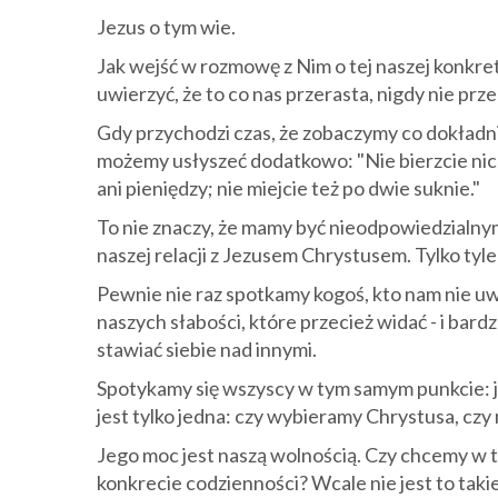
Jezus o tym wie.
Jak wejść w rozmowę z Nim o tej naszej konkre
uwierzyć, że to co nas przerasta, nigdy nie prz
Gdy przychodzi czas, że zobaczymy co dokładnie
możemy usłyszeć dodatkowo: "Nie bierzcie nic na
ani pieniędzy; nie miejcie też po dwie suknie."
To nie znaczy, że mamy być nieodpowiedzialny
naszej relacji z Jezusem Chrystusem. Tylko tyle 
Pewnie nie raz spotkamy kogoś, kto nam nie uw
naszych słabości, które przecież widać - i ba
stawiać siebie nad innymi.
Spotykamy się wszyscy w tym samym punkcie: je
jest tylko jedna: czy wybieramy Chrystusa, czy 
Jego moc jest naszą wolnością. Czy chcemy w
konkrecie codzienności? Wcale nie jest to tak