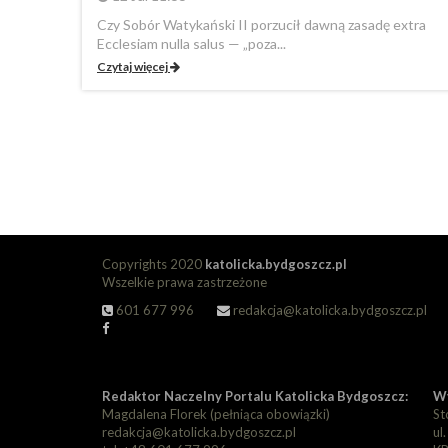
Czy Sobór Watykański II porzucił dawną zasadę extra
Ecclesiam nulla salus — „poza...
Czytaj więcej
Copyrights 2020
katolicka.bydgoszcz.pl
Wszelkie prawa zastrzeżone
601 677 996
redakcja@katolicka.bydgoszcz.pl
Redaktor Naczelny Portalu Katolicka Bydgoszcz:
Wy
Magdalena Florek (pełniąca obowiązki)
St
redakcja@katolicka.bydgoszcz.pl
ul