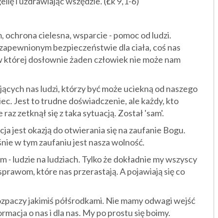
elię i uzdrawiając wszędzie. (Łk 9,1-6)
 ochrona cielesna, wsparcie - pomoc od ludzi.
 zapewnionym bezpieczeństwie dla ciała, coś nas
 w której dosłownie żaden człowiek nie może nam
jących nas ludzi, którzy być może uciekną od naszego
c. Jest to trudne doświadczenie, ale każdy, kto
z zetknął się z taka sytuacją. Został 'sam'.
cja jest okazją do otwierania się na zaufanie Bogu.
śnie w tym zaufaniu jest nasza wolność.
 - ludzie na ludziach. Tylko że dokładnie my wszyscy
prawom, które nas przerastają. A pojawiają się co
ozpaczy jakimiś półśrodkami. Nie mamy odwagi wejść
macja o nas i dla nas. My po prostu się boimy.