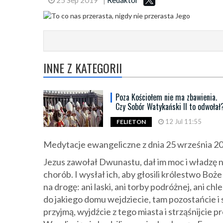
INNE Z KATEGORII
Poza Kościołem nie ma zbawienia.
Czy Sobór Watykański II to odwołał
12 Jul 11:55
FELIETON
Medytacje ewangeliczne z dnia 25 września 201
Jezus zawołał Dwunastu, dał im moc i władzę n
chorób. I wysłał ich, aby głosili królestwo Boże
na drogę: ani laski, ani torby podróżnej, ani chl
do jakiego domu wejdziecie, tam pozostańcie i 
przyjmą, wyjdźcie z tego miasta i strząśnijcie