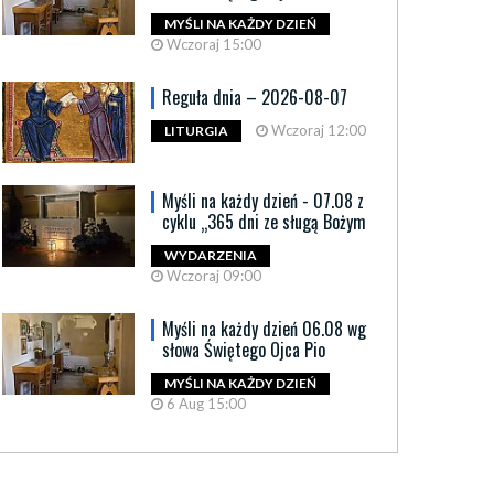
MYŚLI NA KAŻDY DZIEŃ
Wczoraj 15:00
Reguła dnia – 2026-08-07
Wczoraj 12:00
LITURGIA
Myśli na każdy dzień - 07.08 z
cyklu „365 dni ze sługą Bożym
WYDARZENIA
Wczoraj 09:00
Myśli na każdy dzień 06.08 wg
słowa Świętego Ojca Pio
MYŚLI NA KAŻDY DZIEŃ
6 Aug 15:00