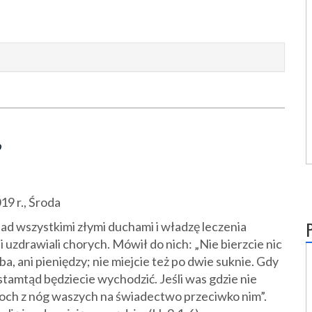
?
9 r., Środa
ad wszystkimi złymi duchami i władzę leczenia
 i uzdrawiali chorych. Mówił do nich: „Nie bierzcie nic
eba, ani pieniędzy; nie miejcie też po dwie suknie. Gdy
stamtąd będziecie wychodzić. Jeśli was gdzie nie
 proch z nóg waszych na świadectwo przeciwko nim”.