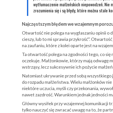
wytłumaczenie małżeńskich niepowodzeń. Nie m
zrozumienia się i są błędy, które można stale ko
Najczęstszym błędem we wzajemnym porozumi
Otwartość nie polega na wygłaszaniu opinii o d
cieszy, lub to mi sprawia przykrość”. Otwartość
na zaufaniu, które z kolei oparte jest na wzaje
Ta otwartość polega na zgodności tego, co się 
oczekuje. Małżonkowie, którzy mają odwagę mó
wstrząsy, lecz sukcesywnie ich pożycie małżeńsk
Natomiast ukrywanie przed sobą wszystkiego 
do rozpadu małżeństwa. Wielu małżonków nie z
niektóre uczucia, myśli czy przekonania, wywo
nawet zazdrość. Warunkiem jednak jedności ma
Główny wysiłek przy wzajemnej komunikacji tr
tylko nauczyć się zwracać uwagę na to, że part