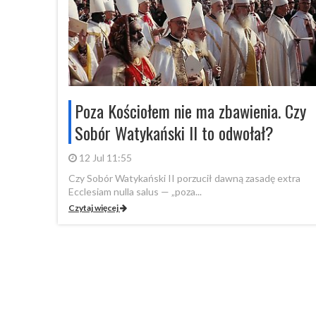
Poza Kościołem nie ma zbawienia. Czy
Sobór Watykański II to odwołał?
12 Jul 11:55
Czy Sobór Watykański II porzucił dawną zasadę extra
Ecclesiam nulla salus — „poza...
Czytaj więcej