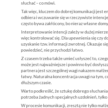
słuchać – co mówi.
Tak więc, kluczem do dobrej komunikacji jest em
odbiera i wczuwanie się w rzeczywiste intencj
często bywa zakłócony, bo nieraz własne domysł
Interpretowanie intencji zależy w dużej mierze
więc kontrolować się. Dla upewnienia się czy d
uzyskanie tzw. informacji zwrotnej. Okazuje się
powiedzieć, nie przychodzi łatwo.
Z czasem trzeba także umieć usłyszeć to, czego
może jest najważniejsze i powinno być dosłysz
partnera jest szczególnej wagi nakazem małżeńs
łatwy. Naturalna koncentracja uwagi na tym, 
dłuższym czasie.
Warto podkreślić, że sztukę dobrego słuchani
potrzeba żadnych specjalnych uzdolnień, tylko 
W procesie komunikacji, zresztą nie tylko małż