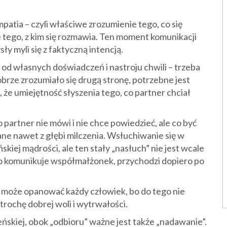
patia – czyli właściwe zrozumienie tego, co się
e tego, z kim się rozmawia. Ten moment komunikacji
y myli się z faktyczną intencją.
 od własnych doświadczeń i nastroju chwili – trzeba
obrze zrozumiało się drugą stronę, potrzebne jest
, że umiejętność słyszenia tego, co partner chciał
 partner nie mówi i nie chce powiedzieć, ale co być
ane nawet z głębi milczenia. Wsłuchiwanie się w
kiej mądrości, ale ten stały „nasłuch” nie jest wcale
co komunikuje współmałżonek, przychodzi dopiero po
a może opanować każdy człowiek, bo do tego nie
trochę dobrej woli i wytrwałości.
eńskiej, obok „odbioru” ważne jest także „nadawanie”.