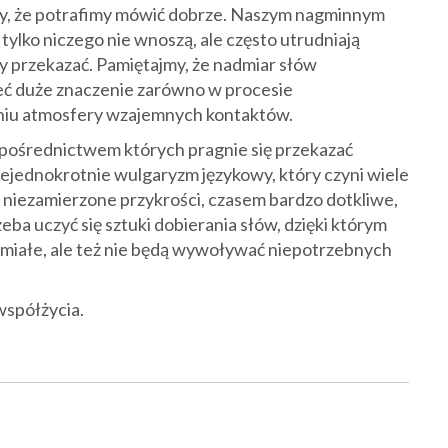
czy, że potrafimy mówić dobrze. Naszym nagminnym
tylko niczego nie wnoszą, ale często utrudniają
 przekazać. Pamiętajmy, że nadmiar słów
eć duże znaczenie zarówno w procesie
eniu atmosfery wzajemnych kontaktów.
 pośrednictwem których pragnie się przekazać
niejednokrotnie wulgaryzm językowy, który czyni wiele
 niezamierzone przykrości, czasem bardzo dotkliwe,
ba uczyć się sztuki dobierania słów, dzięki którym
umiałe, ale też nie będą wywoływać niepotrzebnych
współżycia.