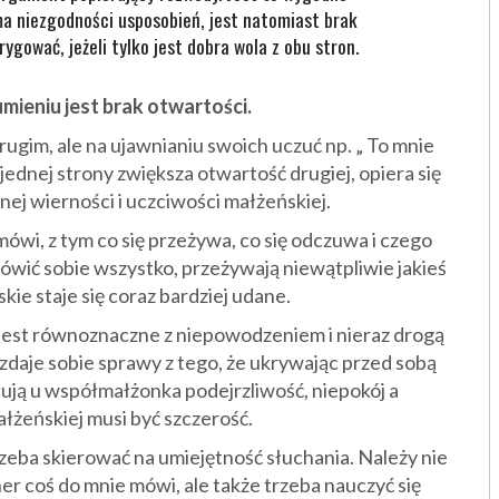
a niezgodności usposobień, jest natomiast brak
rygować, jeżeli tylko jest dobra wola z obu stron.
eniu jest brak otwartości.
rugim, ale na ujawnianiu swoich uczuć np. „ To mnie
 jednej strony zwiększa otwartość drugiej, opiera się
mnej wierności i uczciwości małżeńskiej.
mówi, z tym co się przeżywa, co się odczuwa i czego
wić sobie wszystko, przeżywają niewątpliwie jakieś
ie staje się coraz bardziej udane.
jest równoznaczne z niepowodzeniem i nieraz drogą
daje sobie sprawy z tego, że ukrywając przed sobą
łują u współmałżonka podejrzliwość, niepokój a
łżeńskiej musi być szczerość.
zeba skierować na umiejętność słuchania. Należy nie
ner coś do mnie mówi, ale także trzeba nauczyć się