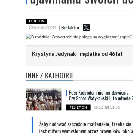
FELIETON
6 Feb 2018
|
Redaktor
Krystyna Jedynak - mężatka od 46 lat
INNE Z KATEGORII
Poza Kościołem nie ma zbawienia.
Czy Sobór Watykański II to odwołał
12 Jul 11:55
FELIETON
Żeby budować szczęście małżeńskie, trzeba si
jest mitem wymyślonym przez prawników jako a