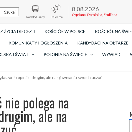
8.08.2026
Szukaj
Cypriana, Dominika, Emiliana
Rozkład jazdy
Reklama
Z ŻYCIA DIECEZJI
KOŚCIÓŁ W POLSCE
KOŚCIÓŁ NA ŚWIE
KOMUNIKATY I OGŁOSZENIA
KANDYDACI NA OŁTARZE
OLSKA I ŚWIAT
POLONIA NA ŚWIECIE
WYWIAD
łaszaniu opinii o drugim, ale na ujawnianiu swoich uczuć
ć nie polega na
drugim, ale na
czuć