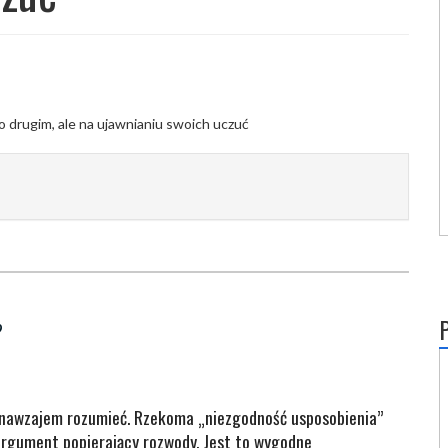
?
ę nawzajem rozumieć. Rzekoma „niezgodność usposobienia”
rgument popierający rozwody. Jest to wygodne