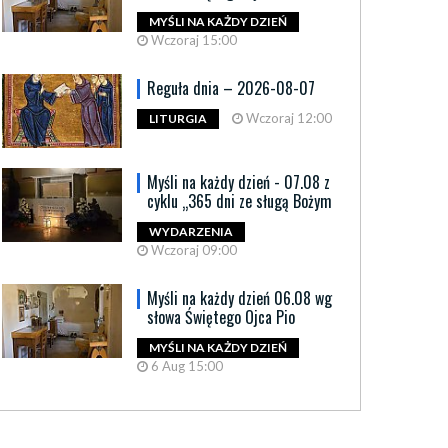
MYŚLI NA KAŻDY DZIEŃ
Wczoraj 15:00
Reguła dnia – 2026-08-07
Wczoraj 12:00
LITURGIA
Myśli na każdy dzień - 07.08 z
cyklu „365 dni ze sługą Bożym
WYDARZENIA
Wczoraj 09:00
Myśli na każdy dzień 06.08 wg
słowa Świętego Ojca Pio
MYŚLI NA KAŻDY DZIEŃ
6 Aug 15:00