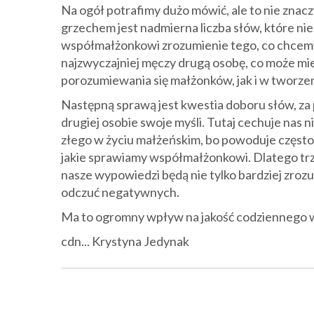
Na ogół potrafimy dużo mówić, ale to nie zna
grzechem jest nadmierna liczba słów, które nie 
współmałżonkowi zrozumienie tego, co chcemy
najzwyczajniej męczy drugą osobę, co może mi
porozumiewania się małżonków, jak i w tworz
Następną sprawą jest kwestia doboru słów, za
drugiej osobie swoje myśli. Tutaj cechuje nas 
złego w życiu małżeńskim, bo powoduje często
jakie sprawiamy współmałżonkowi. Dlatego trze
nasze wypowiedzi będą nie tylko bardziej zroz
odczuć negatywnych.
Ma to ogromny wpływ na jakość codziennego 
cdn... Krystyna Jedynak