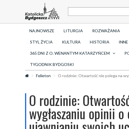
NAJNOWSZE
LITURGIA
ROZWAŻANIA
STYL ŻYCIA
KULTURA
HISTORIA
INNE
365 DNI Z O. WENANTYM KATARZYŃCEM
P
TYGODNIK BYDGOSKI
Felieton
O rodzinie: Otwartość nie polega na wyg
O rodzinie: Otwartoś
wygłaszaniu opinii o 
ujawnianiu swoich u