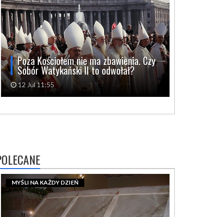
Poza Kościołem nie ma zbawienia. Czy
Sobór Watykański II to odwołał?
12 Jul 11:55
POLECANE
MYŚLI NA KAŻDY DZIEŃ