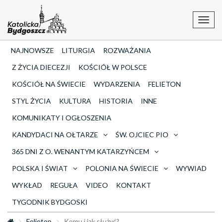
Toggl
navig
NAJNOWSZE
LITURGIA
ROZWAŻANIA
Z ŻYCIA DIECEZJI
KOŚCIÓŁ W POLSCE
KOŚCIÓŁ NA ŚWIECIE
WYDARZENIA
FELIETON
STYL ŻYCIA
KULTURA
HISTORIA
INNE
KOMUNIKATY I OGŁOSZENIA
KANDYDACI NA OŁTARZE
ŚW. OJCIEC PIO
365 DNI Z O. WENANTYM KATARZYŃCEM
POLSKA I ŚWIAT
POLONIA NA ŚWIECIE
WYWIAD
WYKŁAD
REGUŁA
VIDEO
KONTAKT
TYGODNIK BYDGOSKI
Felieton
Komu i jak służyć?