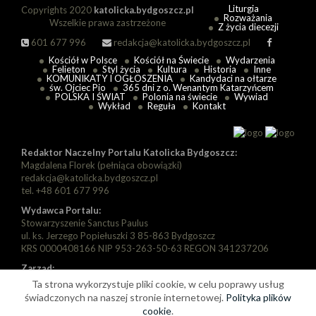
Liturgia
Copyrights 2020
katolicka.bydgoszcz.pl
Rozważania
Wszelkie prawa zastrzeżone
Z życia diecezji
601 677 996
redakcja@katolicka.bydgoszcz.pl
Kościół w Polsce
Kościół na Świecie
Wydarzenia
Felieton
Styl życia
Kultura
Historia
Inne
KOMUNIKATY I OGŁOSZENIA
Kandydaci na ołtarze
św. Ojciec Pio
365 dni z o. Wenantym Katarzyńcem
POLSKA I ŚWIAT
Polonia na świecie
Wywiad
Wykład
Reguła
Kontakt
Redaktor Naczelny Portalu Katolicka Bydgoszcz:
Magdalena Florek (pełniąca obowiązki)
redakcja@katolicka.bydgoszcz.pl
tel. +48 601 677 996
Wydawca Portalu:
Stowarzyszenie Sanctus Paulus
ul. ks. Jerzego Popiełuszki 3 85-863 Bydgoszcz
KRS 0000408166 NIP 953-263-50-63 REGON 341237206
Zarząd:
Prezes: Piotr Florek
Ta strona wykorzystuje pliki cookie, w celu poprawy usług
Wiceprezes: Paweł Szarapka
świadczonych na naszej stronie internetowej.
Polityka plików
Wiceprezes: Michał Jędryka
cookie
.