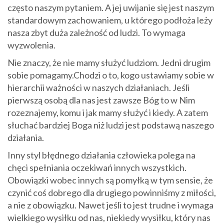
często naszym pytaniem. A jej uwijanie się jest naszym
standardowym zachowaniem, u którego podłoża leży
nasza zbyt duża zależność od ludzi. To wymaga
wyzwolenia.
Nie znaczy, że nie mamy służyć ludziom. Jedni drugim
sobie pomagamy.Chodzi o to, kogo ustawiamy sobie w
hierarchii ważności w naszych działaniach. Jeśli
pierwszą osobą dla nas jest zawsze Bóg to w Nim
rozeznajemy, komu i jak mamy służyć i kiedy. A zatem
słuchać bardziej Boga niż ludzi jest podstawą naszego
działania.
Inny styl błędnego działania człowieka polega na
chęci spełniania oczekiwań innych wszystkich.
Obowiązki wobec innych są pomyłką w tym sensie, że
czynić coś dobrego dla drugiego powinniśmy z miłości,
a nie z obowiązku. Nawet jeśli to jest trudne i wymaga
wielkiego wysiłku od nas, niekiedy wysiłku, który nas