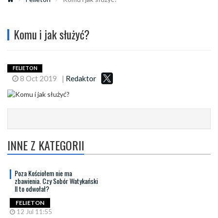
Komu i jak służyć?
FELIETON
8 Oct 2019
|
Redaktor
INNE Z KATEGORII
Poza Kościołem nie ma
zbawienia. Czy Sobór Watykański
II to odwołał?
FELIETON
12 Jul 11:55