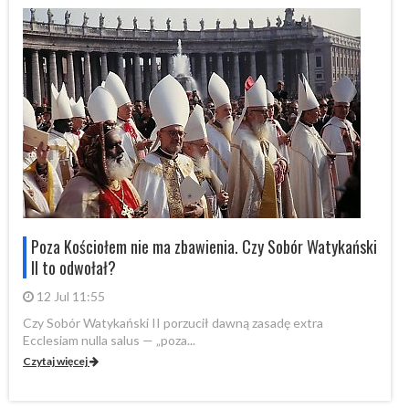
i
Poza Kościołem nie ma zbawienia. Czy Sobór Watykański
II to odwołał?
12 Jul 11:55
Czy Sobór Watykański II porzucił dawną zasadę extra
Cz
Ecclesiam nulla salus — „poza...
Ec
Czytaj więcej
Cz