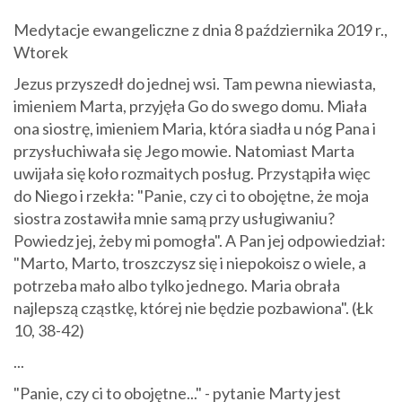
Medytacje ewangeliczne z dnia 8 października 2019 r.,
Wtorek
Jezus przyszedł do jednej wsi. Tam pewna niewiasta,
imieniem Marta, przyjęła Go do swego domu. Miała
ona siostrę, imieniem Maria, która siadła u nóg Pana i
przysłuchiwała się Jego mowie. Natomiast Marta
uwijała się koło rozmaitych posług. Przystąpiła więc
do Niego i rzekła: "Panie, czy ci to obojętne, że moja
siostra zostawiła mnie samą przy usługiwaniu?
Powiedz jej, żeby mi pomogła". A Pan jej odpowiedział:
"Marto, Marto, troszczysz się i niepokoisz o wiele, a
potrzeba mało albo tylko jednego. Maria obrała
najlepszą cząstkę, której nie będzie pozbawiona". (Łk
10, 38-42)
...
"Panie, czy ci to obojętne..." - pytanie Marty jest