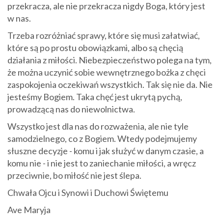
przekracza, ale nie przekracza nigdy Boga, który jest
w nas.
Trzeba rozróżniać sprawy, które się musi załatwiać,
które są po prostu obowiązkami, albo są chęcią
działania z miłości. Niebezpieczeństwo polega na tym,
że można uczynić sobie wewnętrznego bożka z chęci
zaspokojenia oczekiwań wszystkich. Tak się nie da. Nie
jesteśmy Bogiem. Taka chęć jest ukrytą pychą,
prowadzącą nas do niewolnictwa.
Wszystko jest dla nas do rozważenia, ale nie tyle
samodzielnego, co z Bogiem. Wtedy podejmujemy
słuszne decyzje - komu i jak służyć w danym czasie, a
komu nie - i nie jest to zaniechanie miłości, a wręcz
przeciwnie, bo miłość nie jest ślepa.
Chwała Ojcu i Synowi i Duchowi Świętemu
Ave Maryja