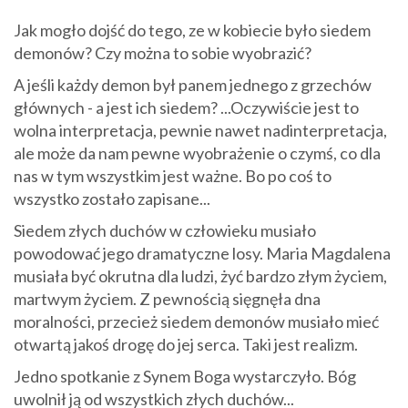
Jak mogło dojść do tego, ze w kobiecie było siedem
demonów? Czy można to sobie wyobrazić?
A jeśli każdy demon był panem jednego z grzechów
głównych - a jest ich siedem? ...Oczywiście jest to
wolna interpretacja, pewnie nawet nadinterpretacja,
ale może da nam pewne wyobrażenie o czymś, co dla
nas w tym wszystkim jest ważne. Bo po coś to
wszystko zostało zapisane...
Siedem złych duchów w człowieku musiało
powodować jego dramatyczne losy. Maria Magdalena
musiała być okrutna dla ludzi, żyć bardzo złym życiem,
martwym życiem. Z pewnością sięgnęła dna
moralności, przecież siedem demonów musiało mieć
otwartą jakoś drogę do jej serca. Taki jest realizm.
Jedno spotkanie z Synem Boga wystarczyło. Bóg
uwolnił ją od wszystkich złych duchów...