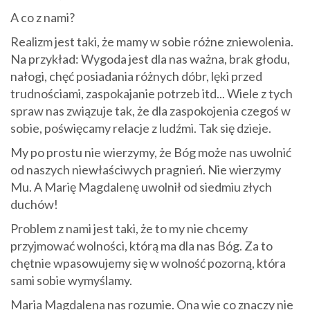
A co z nami?
Realizm jest taki, że mamy w sobie różne zniewolenia.
Na przykład: Wygoda jest dla nas ważna, brak głodu,
nałogi, chęć posiadania różnych dóbr, lęki przed
trudnościami, zaspokajanie potrzeb itd... Wiele z tych
spraw nas związuje tak, że dla zaspokojenia czegoś w
sobie, poświęcamy relacje z ludźmi. Tak się dzieje.
My po prostu nie wierzymy, że Bóg może nas uwolnić
od naszych niewłaściwych pragnień. Nie wierzymy
Mu. A Marię Magdalenę uwolnił od siedmiu złych
duchów!
Problem z nami jest taki, że to my nie chcemy
przyjmować wolności, którą ma dla nas Bóg. Za to
chętnie wpasowujemy się w wolność pozorną, która
sami sobie wymyślamy.
Maria Magdalena nas rozumie. Ona wie co znaczy nie