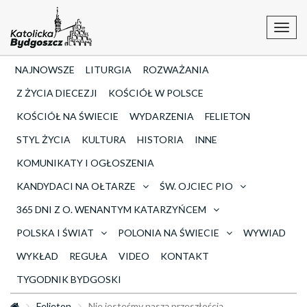
Toggl
navig
NAJNOWSZE
LITURGIA
ROZWAŻANIA
Z ŻYCIA DIECEZJI
KOŚCIÓŁ W POLSCE
KOŚCIÓŁ NA ŚWIECIE
WYDARZENIA
FELIETON
STYL ŻYCIA
KULTURA
HISTORIA
INNE
KOMUNIKATY I OGŁOSZENIA
KANDYDACI NA OŁTARZE
ŚW. OJCIEC PIO
365 DNI Z O. WENANTYM KATARZYŃCEM
POLSKA I ŚWIAT
POLONIA NA ŚWIECIE
WYWIAD
WYKŁAD
REGUŁA
VIDEO
KONTAKT
TYGODNIK BYDGOSKI
Felieton
Nie jesteśmy naszą przeszłością