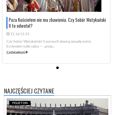
i
Poza Kościołem nie ma zbawienia. Czy Sobór Watykański
II to odwołał?
12 Jul 11:55
Czy Sobór Watykański II porzucił dawną zasadę extra
Cz
Ecclesiam nulla salus — „poza...
Ec
Czytaj więcej
Cz
NAJCZĘŚCIEJ CZYTANE
FELIETON