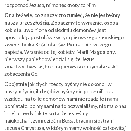
rozpoznać Jezusa, mimo tęsknoty za Nim.
Ona też wie, co znaczy zrozumieć, że nie jesteśmy
nasza przeszłością.
Zobaczmy to wyraźnie, osoba -
kobieta, uwolniona od siedmiu demonów, jest
apostołką apostołów - w tym pierwszego ziemskiego
zwierzchnika Kościoła - św. Piotra - pierwszego
papieża. Właśnie od tej kobiety, Marii Magdaleny,
pierwszy papież dowiedział się, że Jezus
zmartwychwstał, bo ona pierwsza otrzymała łaskę
zobaczenia Go.
Obojętnie jak złych rzeczy byśmy nie dokonali w
naszym życiu, ilu błędów byśmy nie popełnili, bez
względu na to ile demonów nami nie rządziło i nami
pomiatało, bo my sami na to pozwalaliśmy, nie ma o nas
innej prawdy, jak tylko ta, że jesteśmy
najukochańszymi dziećmi Boga, braćmi i siostrami
Jezusa Chrystusa, w którym mamy wolność całkowitą i