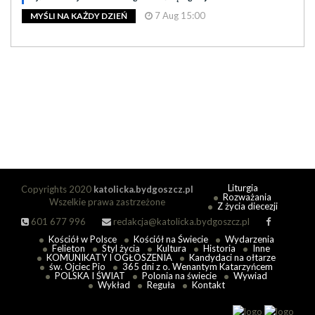
7 Aug 15:00
MYŚLI NA KAŻDY DZIEŃ
Liturgia
Copyrights 2020
katolicka.bydgoszcz.pl
Rozważania
Wszelkie prawa zastrzeżone
Z życia diecezji
601 677 996
redakcja@katolicka.bydgoszcz.pl
Kościół w Polsce
Kościół na Świecie
Wydarzenia
Felieton
Styl życia
Kultura
Historia
Inne
KOMUNIKATY I OGŁOSZENIA
Kandydaci na ołtarze
św. Ojciec Pio
365 dni z o. Wenantym Katarzyńcem
POLSKA I ŚWIAT
Polonia na świecie
Wywiad
Wykład
Reguła
Kontakt