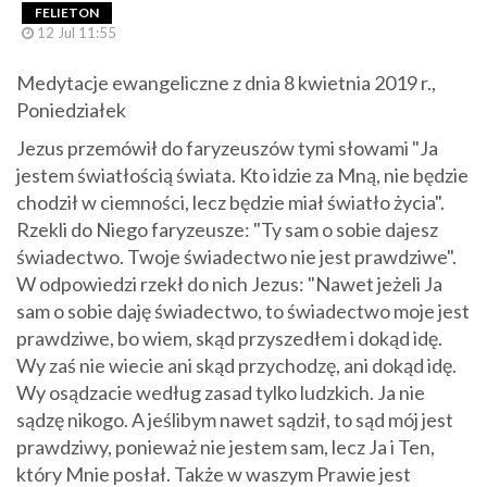
FELIETON
12 Jul 11:55
Medytacje ewangeliczne z dnia 8 kwietnia 2019 r.,
Poniedziałek
Jezus przemówił do faryzeuszów tymi słowami "Ja
jestem światłością świata. Kto idzie za Mną, nie będzie
chodził w ciemności, lecz będzie miał światło życia".
Rzekli do Niego faryzeusze: "Ty sam o sobie dajesz
świadectwo. Twoje świadectwo nie jest prawdziwe".
W odpowiedzi rzekł do nich Jezus: "Nawet jeżeli Ja
sam o sobie daję świadectwo, to świadectwo moje jest
prawdziwe, bo wiem, skąd przyszedłem i dokąd idę.
Wy zaś nie wiecie ani skąd przychodzę, ani dokąd idę.
Wy osądzacie według zasad tylko ludzkich. Ja nie
sądzę nikogo. A jeślibym nawet sądził, to sąd mój jest
prawdziwy, ponieważ nie jestem sam, lecz Ja i Ten,
który Mnie posłał. Także w waszym Prawie jest