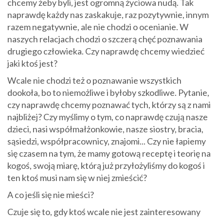
chcemy żeby byli, jest ogromną życiowa nudą. Tak
naprawdę każdy nas zaskakuje, raz pozytywnie, innym
razem negatywnie, ale nie chodzi o ocenianie. W
naszych relacjach chodzi o szczerą chęć poznawania
drugiego człowieka. Czy naprawdę chcemy wiedzieć
jaki ktoś jest?
Wcale nie chodzi też o poznawanie wszystkich
dookoła, bo to niemożliwe i byłoby szkodliwe. Pytanie,
czy naprawdę chcemy poznawać tych, którzy są z nami
najbliżej? Czy myślimy o tym, co naprawdę czują nasze
dzieci, nasi współmałżonkowie, nasze siostry, bracia,
sąsiedzi, współpracownicy, znajomi... Czy nie łapiemy
się czasem na tym, że mamy gotową receptę i teorię na
kogoś, swoją miarę, którą już przyłożyliśmy do kogoś i
ten ktoś musi nam się w niej zmieścić?
A co jeśli się nie mieści?
Czuje się to, gdy ktoś wcale nie jest zainteresowany