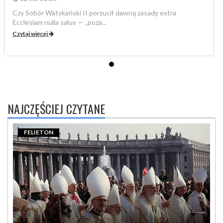
Czy Sobór Watykański II porzucił dawną zasadę extra
Cz
Ecclesiam nulla salus — „poza...
Ec
Czytaj więcej
Cz
NAJCZĘŚCIEJ CZYTANE
FELIETON