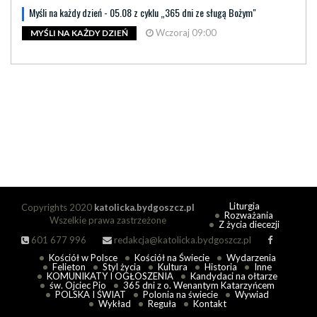
Myśli na każdy dzień - 05.08 z cyklu „365 dni ze sługą Bożym"
Wczoraj 09:00
MYŚLI NA KAŻDY DZIEŃ
Liturgia
Copyrights 2020
katolicka.bydgoszcz.pl
Rozważania
Wszelkie prawa zastrzeżone
Z życia diecezji
601 677 996
redakcja@katolicka.bydgoszcz.pl
Kościół w Polsce
Kościół na Świecie
Wydarzenia
Felieton
Styl życia
Kultura
Historia
Inne
KOMUNIKATY I OGŁOSZENIA
Kandydaci na ołtarze
św. Ojciec Pio
365 dni z o. Wenantym Katarzyńcem
POLSKA I ŚWIAT
Polonia na świecie
Wywiad
Wykład
Reguła
Kontakt