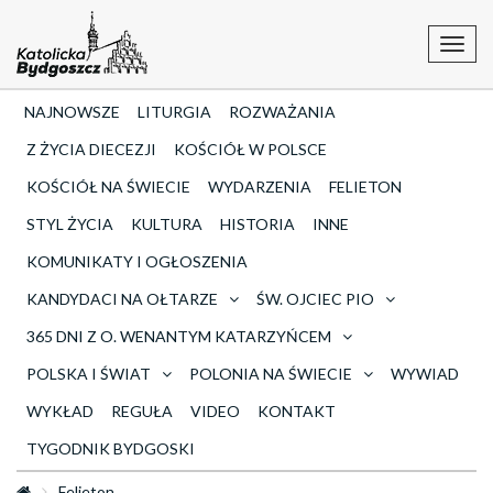
Toggl
navig
NAJNOWSZE
LITURGIA
ROZWAŻANIA
Z ŻYCIA DIECEZJI
KOŚCIÓŁ W POLSCE
KOŚCIÓŁ NA ŚWIECIE
WYDARZENIA
FELIETON
STYL ŻYCIA
KULTURA
HISTORIA
INNE
KOMUNIKATY I OGŁOSZENIA
KANDYDACI NA OŁTARZE
ŚW. OJCIEC PIO
365 DNI Z O. WENANTYM KATARZYŃCEM
POLSKA I ŚWIAT
POLONIA NA ŚWIECIE
WYWIAD
WYKŁAD
REGUŁA
VIDEO
KONTAKT
TYGODNIK BYDGOSKI
Felieton