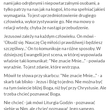
nami jako odrębnymi i niepowtarzalnymi osobami, a
tylko patrzy na nas jak na kogoś, kto ma spełniać jakieś
wymagania. To jest uprzedmiotowienie drugiego
człowieka, wykorzystywanie go. Nie ma mowy o
relacji wtedy, chyba że nastąpi przebudzenie.
Jezusowi zależy na każdym człowieku. On mówi -
'Obudź się. Nauczę Cię miłości prawdziwej i będziesz
szczęśliwy...' On to komunikuje na różne sposoby. W
dzisiejszej Ewangelii jest scena, w której wypowiada
właśnie taki komunikat: "Nie znacie Mnie..." - powiada
wyraźnie. To jest zdanie, które wstrząsa.
Mówił te słowa przy skarbcu: "Nie znacie Mnie..." - a
skarb tak blisko - Jezus i Bóg to jedno. Nie można być
na tym świecie bliżej Boga, niż być przy Chrystusie. Ale
trzeba chcieć poznawać Boga.
Nie chcieć - jak mówi Liturgia Godzin - poznawać
siebie w Nim, ale chcieć poznawać Jego samego.