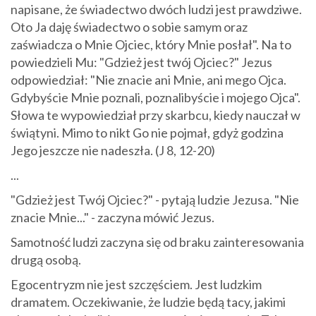
napisane, że świadectwo dwóch ludzi jest prawdziwe.
Oto Ja daję świadectwo o sobie samym oraz
zaświadcza o Mnie Ojciec, który Mnie posłał". Na to
powiedzieli Mu: "Gdzież jest twój Ojciec?" Jezus
odpowiedział: "Nie znacie ani Mnie, ani mego Ojca.
Gdybyście Mnie poznali, poznalibyście i mojego Ojca".
Słowa te wypowiedział przy skarbcu, kiedy nauczał w
świątyni. Mimo to nikt Go nie pojmał, gdyż godzina
Jego jeszcze nie nadeszła. (J 8, 12-20)
...
"Gdzież jest Twój Ojciec?" - pytają ludzie Jezusa. "Nie
znacie Mnie..." - zaczyna mówić Jezus.
Samotność ludzi zaczyna się od braku zainteresowania
drugą osobą.
Egocentryzm nie jest szczęściem. Jest ludzkim
dramatem. Oczekiwanie, że ludzie będą tacy, jakimi