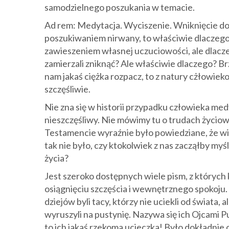
samodzielnego poszukania w temacie.
Ad rem: Medytacja. Wyciszenie. Wniknięcie do
poszukiwaniem nirwany, to właściwie dlaczego 
zawieszeniem własnej uczuciowości, ale dlac
zamierzali zniknąć? Ale właściwie dlaczego? Brz
nam jakaś ciężka rozpacz, to z natury cżłowiekow
szczęśliwie.
Nie zna się w historii przypadku człowieka me
nieszczęśliwy. Nie mówimy tu o trudach życio
Testamencie wyraźnie było powiedziane, że wi
tak nie było, czy ktokolwiek z nas zacząłby my
życia?
Jest szeroko dostępnych wiele pism, z których
osiągnięciu szczęścia i wewnętrznego spokoju. 
dziejów byli tacy, którzy nie uciekli od świata, a
wyruszyli na pustynię. Nazywa się ich Ojcami P
to ich jakaś rzekoma ucieczka! Było dokładnie