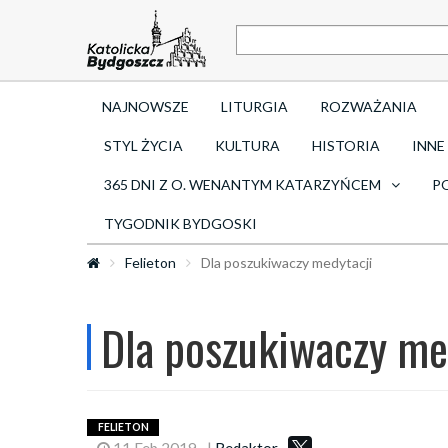
NAJNOWSZE
LITURGIA
ROZWAŻANIA
STYL ŻYCIA
KULTURA
HISTORIA
INNE
365 DNI Z O. WENANTYM KATARZYŃCEM
P
TYGODNIK BYDGOSKI
Felieton
Dla poszukiwaczy medytacji
Dla poszukiwaczy me
FELIETON
11 Feb 2019
|
Redaktor