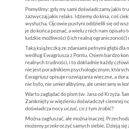
Pomyślmy: gdy my sami doświadczamy jakis tr
zazwyczaj jakis relaks. Idziemy do kina, coś ci
wysłucha. Ojcowie pustyni oddzielili się od wsz
je do końca poznać, a wielu z nich nam opisało t
ludzkie możliwości (i ich realną ograniczoność) 
Taką książeczką ze zdaniami pełnymi głębi dla
według Ewagriusza z Pontu. Osiem bardzo konk
realnych trudności, i to dokładnie każdy człowie
nie jest poradnikiem psychologicznym, których
Ewagriusz opisuje rozwiązania wieczne, a dora
nie było, nie umieralibyśmy, ale umieramy w ko
Warto zaglądać do pism św. Jana od Krzyża. Sam
Zamknięty w więzieniu doświadczył ciemnej noc
doświadcza nocy uczuć, co z tym zrobić?
Można zagłuszać, ale można inaczej. Przechod
możemy przekroczyć samych siebie. Dzieją się