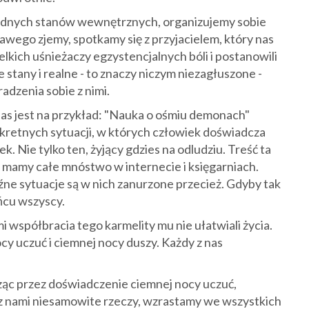
udnych stanów wewnętrznych, organizujemy sobie
ekawego zjemy, spotkamy się z przyjacielem, który nas
elkich uśnieżaczy egzystencjalnych bóli i postanowili
e stany i realne - to znaczy niczym niezagłuszone -
radzenia sobie z nimi.
 nas jest na przykład: "Nauka o ośmiu demonach"
retnych sytuacji, w których człowiek doświadcza
k. Nie tylko ten, żyjący gdzies na odludziu. Treść ta
 mamy całe mnóstwo w internecie i księgarniach.
źne sytuacje są w nich zanurzone przecież. Gdyby tak
ńcu wszyscy.
i współbracia tego karmelity mu nie ułatwiali życia.
y uczuć i ciemnej nocy duszy. Każdy z nas
ząc przez doświadczenie ciemnej nocy uczuć,
 z nami niesamowite rzeczy, wzrastamy we wszystkich