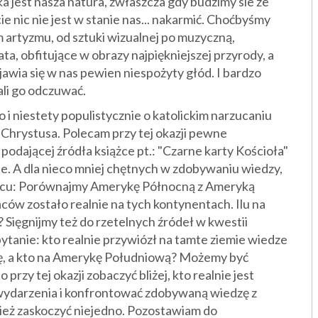
 jest nasza natura, zwłaszcza gdy budzimy sie ze
e nic nie jest w stanie nas... nakarmić. Choćbyśmy
 artyzmu, od sztuki wizualnej po muzyczną,
ta, obfitujące w obrazy najpiękniejszej przyrody, a
wia się w nas pewien niespożyty głód. I bardzo
ali go odczuwać.
to i niestety populistycznie o katolickim narzucaniu
 Chrystusa. Polecam przy tej okazji pewne
podającej źródła książce pt.: "Czarne karty Kościoła"
ie. A dla nieco mniej chętnych w zdobywaniu wiedzy,
scu: Porównajmy Amerykę Północną z Ameryką
ów zostało realnie na tych kontynentach. Ilu na
Sięgnijmy też do rzetelnych źródeł w kwestii
ytanie: kto realnie przywiózł na tamte ziemie wiedze
kę, a kto na Amerykę Południową? Możemy być
zy tej okazji zobaczyć bliżej, kto realnie jest
 wydarzenia i konfrontować zdobywaną wiedzę z
nież zaskoczyć niejedno. Pozostawiam do