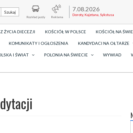
7.08.2026
Szukaj
Doroty, Kajetana, Sykstusa
Rozkład jazdy
Reklama
Z ŻYCIA DIECEZJI
KOŚCIÓŁ W POLSCE
KOŚCIÓŁ NA ŚWIE
KOMUNIKATY I OGŁOSZENIA
KANDYDACI NA OŁTARZE
OLSKA I ŚWIAT
POLONIA NA ŚWIECIE
WYWIAD
dytacji