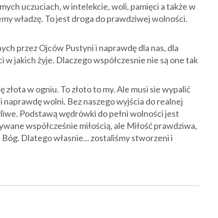
ch uczuciach, w intelekcie, woli, pamięci a także w
my władzę. To jest droga do prawdziwej wolności.
ch przez Ojców Pustyni i naprawdę dla nas, dla
 w jakich żyje. Dlaczego współczesnie nie są one tak
ę złota w ogniu. To złoto to my. Ale musi sie wypalić
i naprawdę wolni. Bez naszego wyjścia do realnej
ożliwe. Podstawą wędrówki do pełni wolności jest
ywane współcześnie miłością, ale Miłość prawdziwa,
 Bóg. Dlatego własnie... zostaliśmy stworzeni i