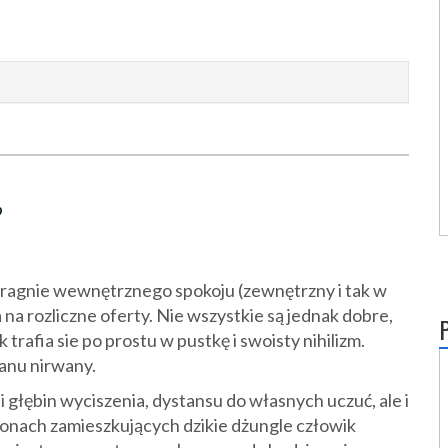
?
 pragnie wewnętrznego spokoju (zewnętrzny i tak w
a na rozliczne oferty. Nie wszystkie są jednak dobre,
trafia sie po prostu w pustkę i swoisty nihilizm.
tanu nirwany.
i głębin wyciszenia, dystansu do własnych uczuć, ale i
onach zamieszkujących dzikie dżungle człowik