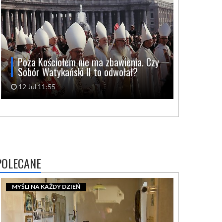
Poza Kościołem nie ma zbawienia. Czy
Sobór Watykański II to odwołał?
12 Jul 11:55
POLECANE
MYŚLI NA KAŻDY DZIEŃ