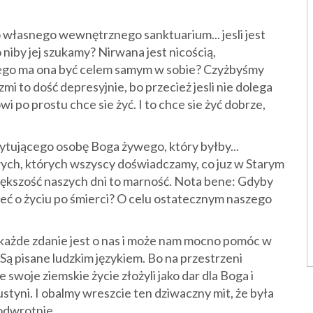
 własnego wewnętrznego sanktuarium... jesli jest
niby jej szukamy? Nirwana jest nicością,
zego ma ona być celem samym w sobie? Czyżbyśmy
mi to dość depresyjnie, bo przecież jesli nie dolega
i po prostu chce sie żyć. I to chce sie żyć dobrze,
dytującego osobę Boga żywego, który byłby...
wych, których wszyscy doświadczamy, co juz w Starym
ększość naszych dni to marność. Nota bene: Gdyby
śleć o życiu po śmierci? O celu ostatecznym naszego
 każde zdanie jest o nas i może nam mocno pomóc w
Są pisane ludzkim językiem. Bo na przestrzeni
le swoje ziemskie życie złożyli jako dar dla Boga i
ustyni. I obalmy wreszcie ten dziwaczny mit, że była
 odwrotnie.