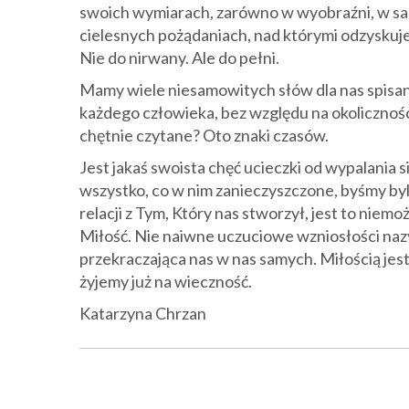
swoich wymiarach, zarówno w wyobraźni, w samy
cielesnych pożądaniach, nad którymi odzyskuje
Nie do nirwany. Ale do pełni.
Mamy wiele niesamowitych słów dla nas spisany
każdego człowieka, bez względu na okoliczności
chętnie czytane? Oto znaki czasów.
Jest jakaś swoista chęć ucieczki od wypalania si
wszystko, co w nim zanieczyszczone, byśmy byl
relacji z Tym, Który nas stworzył, jest to niem
Miłość. Nie naiwne uczuciowe wzniosłości naz
przekraczająca nas w nas samych. Miłością jest
żyjemy już na wieczność.
Katarzyna Chrzan