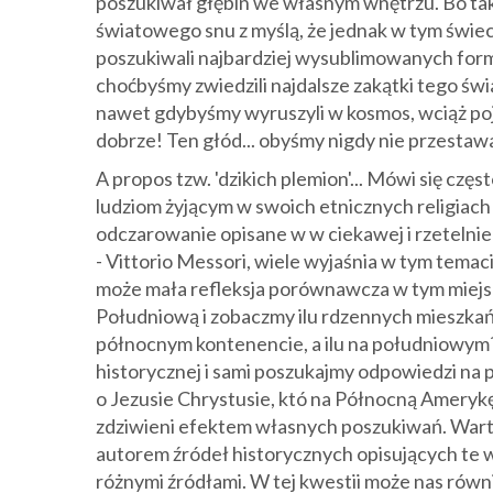
poszukiwał głębin we własnym wnętrzu. Bo taka
światowego snu z myślą, że jednak w tym świeci
poszukiwali najbardziej wysublimowanych form
choćbyśmy zwiedzili najdalsze zakątki tego świa
nawet gdybyśmy wyruszyli w kosmos, wciąż poja
dobrze! Ten głód... obyśmy nigdy nie przestaw
A propos tzw. 'dzikich plemion'... Mówi się częs
ludziom żyjącym w swoich etnicznych religiach
odczarowanie opisane w w ciekawej i rzetelnie 
- Vittorio Messori, wiele wyjaśnia w tym temac
może mała refleksja porównawcza w tym miej
Południową i zobaczmy ilu rdzennych mieszkańc
północnym kontenencie, a ilu na południowym? 
historycznej i sami poszukajmy odpowiedzi na p
o Jezusie Chrystusie, któ na Północną Amery
zdziwieni efektem własnych poszukiwań. Warto pr
autorem źródeł historycznych opisujących te
różnymi źródłami. W tej kwestii może nas rów