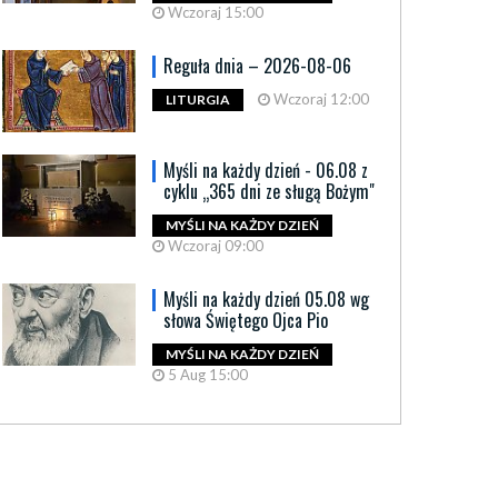
Wczoraj 15:00
Reguła dnia – 2026-08-06
Wczoraj 12:00
LITURGIA
Myśli na każdy dzień - 06.08 z
cyklu „365 dni ze sługą Bożym"
MYŚLI NA KAŻDY DZIEŃ
Wczoraj 09:00
Myśli na każdy dzień 05.08 wg
słowa Świętego Ojca Pio
MYŚLI NA KAŻDY DZIEŃ
5 Aug 15:00