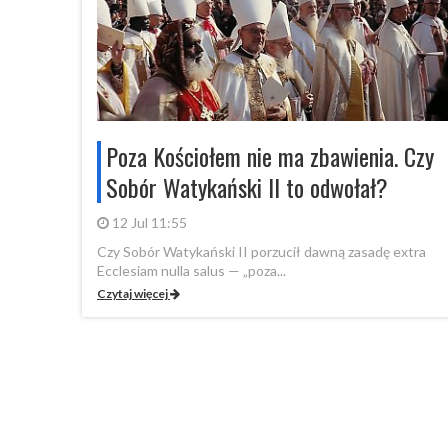
Poza Kościołem nie ma zbawienia. Czy
Sobór Watykański II to odwołał?
12 Jul 11:55
Czy Sobór Watykański II porzucił dawną zasadę extra
Ecclesiam nulla salus — „poza...
Czytaj więcej