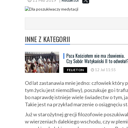
INNE Z KATEGORII
Poza Kościołem nie ma zbawienia.
Czy Sobór Watykański II to odwołał
12 Jul 11:55
FELIETON
Od lat zastanawia mnie jedno: człowiek który
tym życiu jest niemożliwy), poszukuje go i trafi
bo naprawdę istnieje wiele świadectw o tym, jak 
Takie jest na przykład marzenie o osiągnęciu s
Już w starożytnej grecji filozofowie poszukiwal
w wierzeniach dalekiego wschodu, czy w plemi