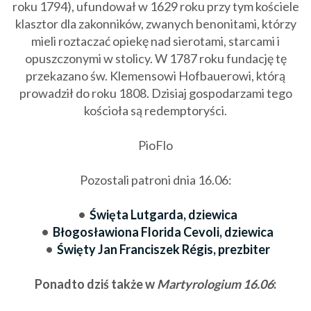
roku 1794), ufundował w 1629 roku przy tym kościele
klasztor dla zakonników, zwanych benonitami, którzy
mieli roztaczać opiekę nad sierotami, starcami i
opuszczonymi w stolicy. W 1787 roku fundację tę
przekazano św. Klemensowi Hofbauerowi, którą
prowadził do roku 1808. Dzisiaj gospodarzami tego
kościoła są redemptoryści.
PioFlo
Pozostali patroni dnia 16.06:
•
Święta Lutgarda, dziewica
•
Błogosławiona Florida Cevoli, dziewica
•
Święty Jan Franciszek Régis, prezbiter
Ponadto dziś także w
Martyrologium 16.06
: