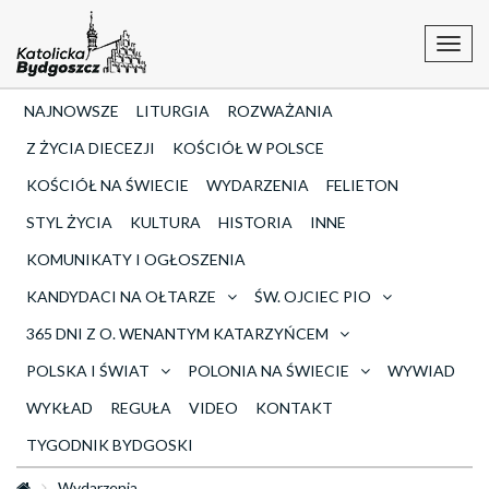
Toggl
navig
NAJNOWSZE
LITURGIA
ROZWAŻANIA
Z ŻYCIA DIECEZJI
KOŚCIÓŁ W POLSCE
KOŚCIÓŁ NA ŚWIECIE
WYDARZENIA
FELIETON
STYL ŻYCIA
KULTURA
HISTORIA
INNE
KOMUNIKATY I OGŁOSZENIA
KANDYDACI NA OŁTARZE
ŚW. OJCIEC PIO
365 DNI Z O. WENANTYM KATARZYŃCEM
POLSKA I ŚWIAT
POLONIA NA ŚWIECIE
WYWIAD
WYKŁAD
REGUŁA
VIDEO
KONTAKT
TYGODNIK BYDGOSKI
Wydarzenia