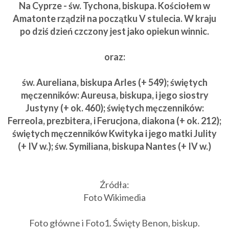
Na Cyprze - św. Tychona, biskupa. Kościołem w
Amatonte rządził na początku V stulecia. W kraju
po dziś dzień czczony jest jako opiekun winnic.
oraz:
św. Aureliana, biskupa Arles (+ 549); świętych
męczenników: Aureusa, biskupa, i jego siostry
Justyny (+ ok. 460); świętych męczenników:
Ferreola, prezbitera, i Ferucjona, diakona (+ ok. 212);
świętych męczenników Kwityka i jego matki Julity
(+ IV w.); św. Symiliana, biskupa Nantes (+ IV w.)
Źródła:
Foto Wikimedia
Foto główne i Foto1. Święty Benon, biskup.