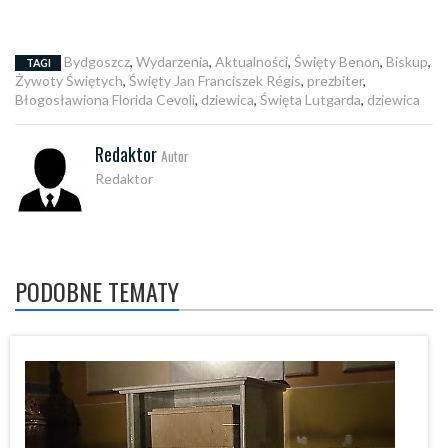
Bydgoszcz
,
Wydarzenia
,
Aktualności
,
Święty Benon
,
Biskup
,
TAGI
Żywoty Świętych
,
Święty Jan Franciszek Régis
,
prezbiter
,
Błogosławiona Florida Cevoli
,
dziewica
,
Święta Lutgarda
,
dziewica
Redaktor
Autor
Redaktor
PODOBNE TEMATY