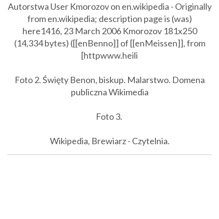
Autorstwa User Kmorozov on en.wikipedia - Originally
from en.wikipedia; description page is (was)
here1416, 23 March 2006 Kmorozov 181x250
(14,334 bytes) ([[enBenno]] of [[enMeissen]], from
[httpwww.heili
Foto 2
. Święty Benon, biskup. Malarstwo. Domena
publiczna Wikimedia
Foto 3
.
Wikipedia, Brewiarz - Czytelnia.