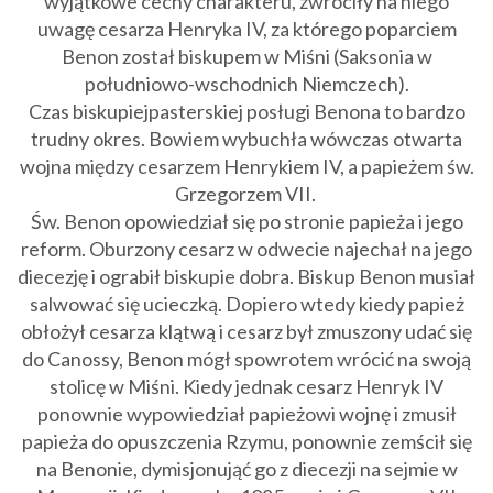
wyjątkowe cechy charakteru, zwróciły na niego
uwagę cesarza Henryka IV, za którego poparciem
Benon został biskupem w Miśni (Saksonia w
południowo-wschodnich Niemczech).
Czas biskupiejpasterskiej posługi Benona to bardzo
trudny okres. Bowiem wybuchła wówczas otwarta
wojna między cesarzem
Henrykiem IV,
a papieżem św.
Grzegorzem VII.
Św. Benon opowiedział się po stronie papieża i jego
reform. Oburzony cesarz w odwecie najechał na jego
diecezję i ograbił biskupie dobra. Biskup Benon musiał
salwować się ucieczką. Dopiero wtedy kiedy papież
obłożył cesarza klątwą i cesarz był zmuszony udać się
do Canossy, Benon mógł spowrotem wrócić na swoją
stolicę w Miśni. Kiedy jednak cesarz Henryk IV
ponownie wypowiedział papieżowi wojnę i zmusił
papieża do opuszczenia Rzymu, ponownie zemścił się
na Benonie, dymisjonująć go z diecezji na sejmie w