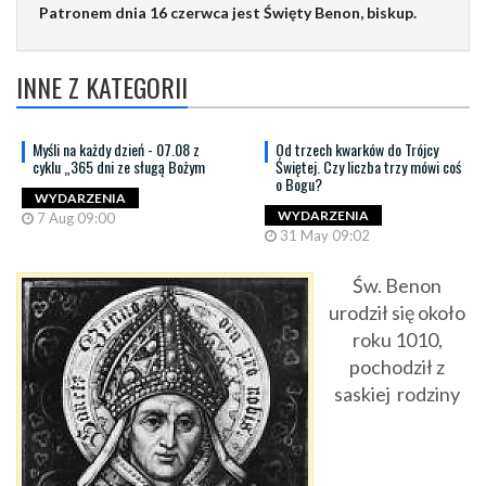
Patronem dnia 16 czerwca jest Święty Benon, biskup.
INNE Z KATEGORII
Myśli na każdy dzień - 07.08 z
Od trzech kwarków do Trójcy
cyklu „365 dni ze sługą Bożym
Świętej. Czy liczba trzy mówi coś
o Bogu?
WYDARZENIA
WYDARZENIA
7 Aug 09:00
31 May 09:02
Św. Benon
urodził się około
roku 1010,
pochodził z
saskiej rodziny