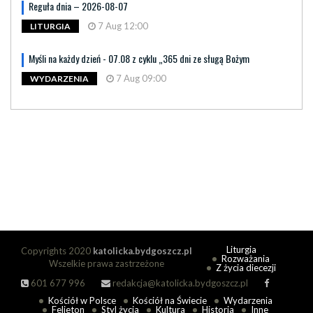
Reguła dnia – 2026-08-07
7 Aug 12:00
LITURGIA
Myśli na każdy dzień - 07.08 z cyklu „365 dni ze sługą Bożym
7 Aug 09:00
WYDARZENIA
Liturgia
Copyrights 2020
katolicka.bydgoszcz.pl
Rozważania
Wszelkie prawa zastrzeżone
Z życia diecezji
601 677 996
redakcja@katolicka.bydgoszcz.pl
Kościół w Polsce
Kościół na Świecie
Wydarzenia
Felieton
Styl życia
Kultura
Historia
Inne