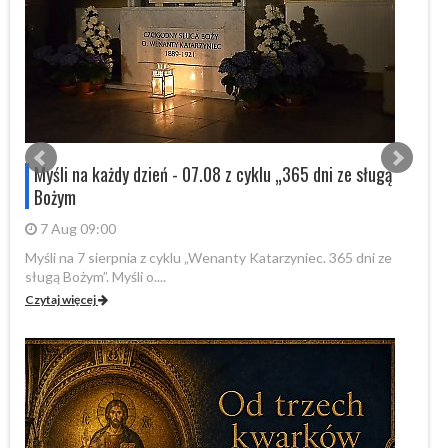
s
Myśli na każdy dzień - 07.08 z cyklu „365 dni ze sługą
Bożym
7 Aug 09:00
Myśli na 7 sierpnia z cyklu „Wenanty Katarzyniec. 365 dni ze
W 
sługą Bożym”. Myśli o....
Fo
Czytaj więcej
Cz