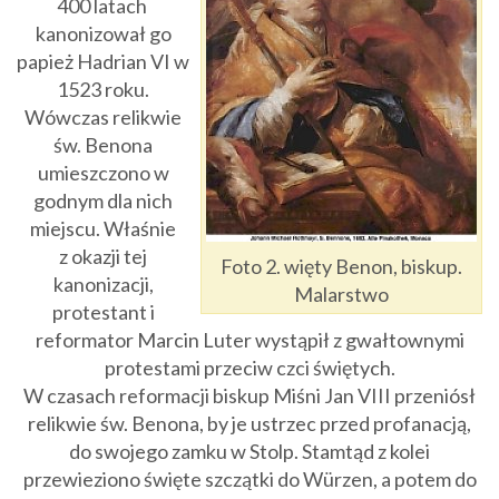
400 latach
kanonizował go
papież Hadrian VI w
1523 roku.
Wówczas relikwie
św. Benona
umieszczono w
godnym dla nich
miejscu. Właśnie
z okazji tej
Foto 2. więty Benon, biskup.
kanonizacji,
Malarstwo
protestant i
reformator Marcin Luter wystąpił z gwałtownymi
protestami przeciw czci świętych.
W czasach reformacji biskup Miśni Jan VIII przeniósł
relikwie św. Benona, by je ustrzec przed profanacją,
do swojego zamku w Stolp. Stamtąd z kolei
przewieziono święte szczątki do Würzen, a potem do