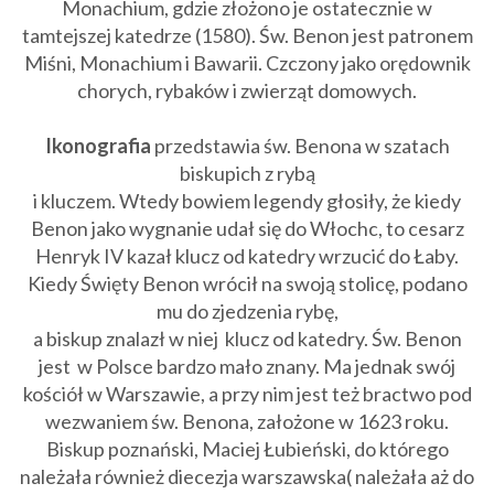
Monachium, gdzie złożono je ostatecznie w
tamtejszej katedrze (1580). Św. Benon jest patronem
Miśni, Monachium i Bawarii. Czczony jako orędownik
chorych, rybaków i zwierząt domowych.
Ikonografia
przedstawia św. Benona w szatach
biskupich z rybą
i kluczem. Wtedy bowiem legendy głosiły, że kiedy
Benon jako wygnanie udał się do Włochc, to cesarz
Henryk IV kazał klucz od katedry wrzucić do Łaby.
Kiedy Święty Benon wrócił na swoją stolicę, podano
mu do zjedzenia rybę,
a biskup znalazł w niej klucz od katedry. Św. Benon
jest w Polsce bardzo mało znany. Ma jednak swój
kościół w Warszawie, a przy nim jest też bractwo pod
wezwaniem św. Benona, założone w 1623 roku.
Biskup poznański, Maciej Łubieński, do którego
należała również diecezja warszawska( należała aż do