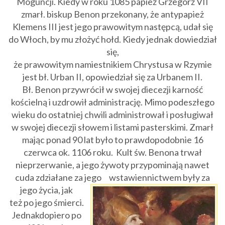
Moguncji. Kiedy w roku 1085 papież Grzegorz VII
zmarł. biskup Benon przekonany, że antypapież
Klemens III jest jego prawowitym następcą, udał się
do Włoch, by mu złożyć hołd. Kiedy jednak dowiedział
się,
że prawowitym namiestnikiem Chrystusa w Rzymie
jest bł. Urban II, opowiedział się za Urbanem II.
Bł. Benon przywrócił w swojej diecezji karność
kościelną i uzdrowił administrację. Mimo podeszłego
wieku do ostatniej chwili administrował i posługiwał
w swojej diecezji słowem i listami pasterskimi. Zmarł
mając ponad 90 lat było to prawdopodobnie 16
czerwca ok. 1106 roku. Kult św. Benona trwał
nieprzerwanie, a jego żywoty przypominają nawet
cuda zdziałane za jego
wstawiennictwem były za
jego życia, jak
też po jego śmierci.
Jednakdopiero po