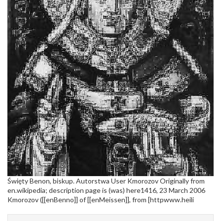
Święty Benon, biskup. Autorstwa User Kmorozov Originally from
en.wikipedia; description page is (was) here1416, 23 March 2006
Kmorozov ([[enBenno]] of [[enMeissen]], from [httpwww.heili