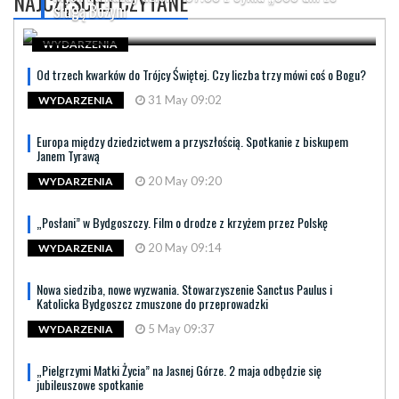
NAJCZĘŚCIEJ CZYTANE
sługą Bożym
WYDARZENIA
Od trzech kwarków do Trójcy Świętej. Czy liczba trzy mówi coś o Bogu?
31 May 09:02
WYDARZENIA
Europa między dziedzictwem a przyszłością. Spotkanie z biskupem
Janem Tyrawą
20 May 09:20
WYDARZENIA
„Posłani” w Bydgoszczy. Film o drodze z krzyżem przez Polskę
20 May 09:14
WYDARZENIA
Nowa siedziba, nowe wyzwania. Stowarzyszenie Sanctus Paulus i
Katolicka Bydgoszcz zmuszone do przeprowadzki
5 May 09:37
WYDARZENIA
„Pielgrzymi Matki Życia” na Jasnej Górze. 2 maja odbędzie się
jubileuszowe spotkanie