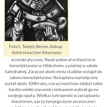
Foto1. Święty Benon, biskup.
Autorstwa User Kmorozov
arystokratycznej. Nauki pobierał w klasztorze
benedyktynów w Hildesheim, a później w szkole
katedralnej. Zaraz po ukończeniu studiów wstąpił do
zakonu benedyktynów. Na kapłana wyświęcony
został około 1040 roku, u braci mnichów zdobył sobie
bardzo wielki szacunek i niebawem wybrali go na
swojego opata. Wielka roztropność w zarządzaniu
klasztorem, a przy tym jego życie ascetyczne i