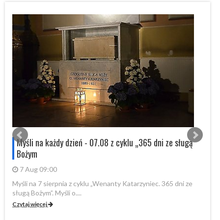
s
Myśli na każdy dzień - 07.08 z cyklu „365 dni ze sługą
Bożym
7 Aug 09:00
Myśli na 7 sierpnia z cyklu „Wenanty Katarzyniec. 365 dni ze
W 
sługą Bożym”. Myśli o....
Fo
Czytaj więcej
Cz