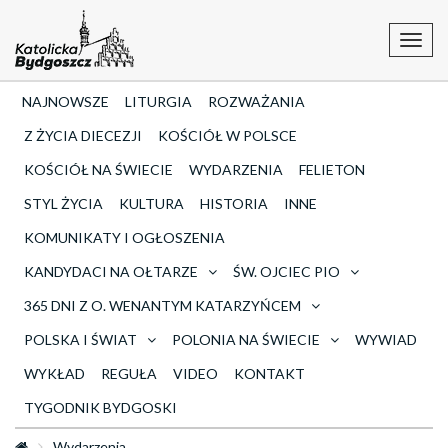
Toggl
navig
NAJNOWSZE
LITURGIA
ROZWAŻANIA
Z ŻYCIA DIECEZJI
KOŚCIÓŁ W POLSCE
KOŚCIÓŁ NA ŚWIECIE
WYDARZENIA
FELIETON
STYL ŻYCIA
KULTURA
HISTORIA
INNE
KOMUNIKATY I OGŁOSZENIA
KANDYDACI NA OŁTARZE
ŚW. OJCIEC PIO
365 DNI Z O. WENANTYM KATARZYŃCEM
POLSKA I ŚWIAT
POLONIA NA ŚWIECIE
WYWIAD
WYKŁAD
REGUŁA
VIDEO
KONTAKT
TYGODNIK BYDGOSKI
Wydarzenia