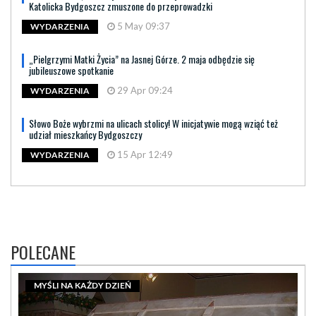
Katolicka Bydgoszcz zmuszone do przeprowadzki
5 May 09:37
WYDARZENIA
„Pielgrzymi Matki Życia” na Jasnej Górze. 2 maja odbędzie się
jubileuszowe spotkanie
29 Apr 09:24
WYDARZENIA
Słowo Boże wybrzmi na ulicach stolicy! W inicjatywie mogą wziąć też
udział mieszkańcy Bydgoszczy
15 Apr 12:49
WYDARZENIA
POLECANE
MYŚLI NA KAŻDY DZIEŃ