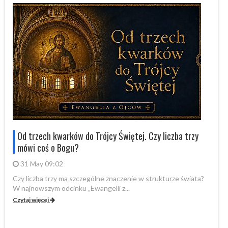
Od trzech kwarków do Trójcy Świętej. Czy liczba trzy
mówi coś o Bogu?
31 May 09:02
Czy liczba trzy ma szczególne znaczenie w strukturze świata?
By
W najnowszym odcinku „Ewangelii z...
„P
Czytaj więcej
Cz