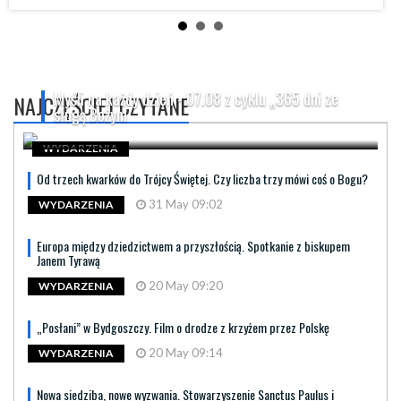
Myśli na każdy dzień - 07.08 z cyklu „365 dni ze
NAJCZĘŚCIEJ CZYTANE
sługą Bożym
WYDARZENIA
Od trzech kwarków do Trójcy Świętej. Czy liczba trzy mówi coś o Bogu?
31 May 09:02
WYDARZENIA
Europa między dziedzictwem a przyszłością. Spotkanie z biskupem
Janem Tyrawą
20 May 09:20
WYDARZENIA
„Posłani” w Bydgoszczy. Film o drodze z krzyżem przez Polskę
20 May 09:14
WYDARZENIA
Nowa siedziba, nowe wyzwania. Stowarzyszenie Sanctus Paulus i