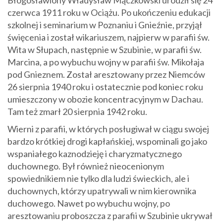
czerwca 1911 roku w Ociążu. Po ukończeniu edukacji
szkolnej i seminarium w Poznaniu i Gnieźnie, przyjął
święcenia i został wikariuszem, najpierw w parafii św.
Wita w Słupach, następnie w Szubinie, w parafii św.
Marcina, a po wybuchu wojny w parafii św. Mikołaja
pod Gnieznem. Został aresztowany przez Niemców
26 sierpnia 1940 roku i ostatecznie pod koniec roku
umieszczony w obozie koncentracyjnym w Dachau.
Tam też zmarł 20 sierpnia 1942 roku.
Wierni z parafii, w których posługiwał w ciągu swojej
bardzo krótkiej drogi kapłańskiej, wspominali go jako
wspaniałego kaznodzieję i charyzmatycznego
duchownego. Był również nieocenionym
spowiednikiem nie tylko dla ludzi świeckich, ale i
duchownych, którzy upatrywali w nim kierownika
duchowego. Nawet po wybuchu wojny, po
aresztowaniu proboszcza z parafii w Szubinie ukrywał