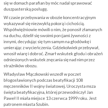
się w domach parafian by móc nadal sprawować
duszpasterską posługę.
W czasie przebywania w obozie koncentracyjnym
wykazywał się niezwykłą pokorą i cichością.
Współwięźniowie mówili o nim, że ponosił złamanych
na duchu, dzielił się swoimi porcjami żywności z
innymi, decydując się tym samym na głodówkę i
umierając z wycieńczenia. Gdziekolwiek przebywał,
wnosił wiarę i dobroć. Zmarł wskutek głodu i obrażeń
odniesionych wskutek znęcania się nad nim przez
strażników obozu.
Władysław Mączkowski wszedł w poczet
błogosławionych podczas beatyfikacji 108
męczenników II wojny światowej. Uroczysta msza
święta beatyfikacyjna, której przewodniczył Jan
Paweł II miała miejsce 13 czerwca 1999 roku. Jest
patronem miasta Szubin.