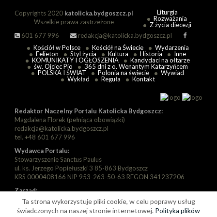
Liturgia
Copyrights 2020
katolicka.bydgoszcz.pl
Rozważania
Wszelkie prawa zastrzeżone
Z życia diecezji
601 677 996
redakcja@katolicka.bydgoszcz.pl
Kościół w Polsce
Kościół na Świecie
Wydarzenia
Felieton
Styl życia
Kultura
Historia
Inne
KOMUNIKATY I OGŁOSZENIA
Kandydaci na ołtarze
św. Ojciec Pio
365 dni z o. Wenantym Katarzyńcem
POLSKA I ŚWIAT
Polonia na świecie
Wywiad
Wykład
Reguła
Kontakt
Redaktor Naczelny Portalu Katolicka Bydgoszcz:
Magdalena Florek (pełniąca obowiązki)
redakcja@katolicka.bydgoszcz.pl
tel. +48 601 677 996
Wydawca Portalu:
Stowarzyszenie Sanctus Paulus
ul. ks. Jerzego Popiełuszki 3 85-863 Bydgoszcz
KRS 0000408166 NIP 953-263-50-63 REGON 341237206
Zarząd:
Prezes: Piotr Florek
Ta strona wykorzystuje pliki cookie, w celu poprawy usług
Wiceprezes: Paweł Szarapka
świadczonych na naszej stronie internetowej.
Polityka plików
Wiceprezes: Michał Jędryka