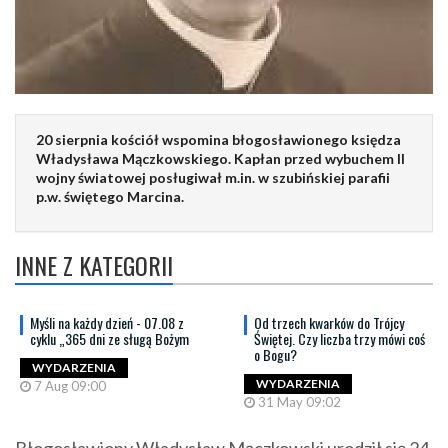
20 sierpnia kościół wspomina błogosławionego księdza
Władysława Mączkowskiego. Kapłan przed wybuchem II
wojny światowej posługiwał m.in. w szubińskiej parafii
p.w. świętego Marcina.
INNE Z KATEGORII
Myśli na każdy dzień - 07.08 z
Od trzech kwarków do Trójcy
cyklu „365 dni ze sługą Bożym
Świętej. Czy liczba trzy mówi coś
o Bogu?
WYDARZENIA
WYDARZENIA
7 Aug 09:00
31 May 09:02
Błogosławiony Władysław Mączkowski urodził się 24