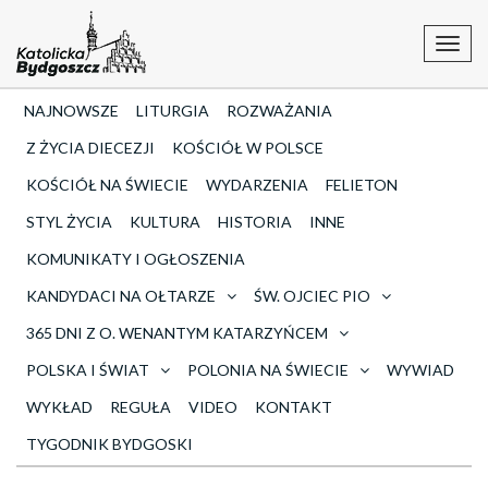
Toggl
navig
NAJNOWSZE
LITURGIA
ROZWAŻANIA
Z ŻYCIA DIECEZJI
KOŚCIÓŁ W POLSCE
KOŚCIÓŁ NA ŚWIECIE
WYDARZENIA
FELIETON
STYL ŻYCIA
KULTURA
HISTORIA
INNE
KOMUNIKATY I OGŁOSZENIA
KANDYDACI NA OŁTARZE
ŚW. OJCIEC PIO
365 DNI Z O. WENANTYM KATARZYŃCEM
POLSKA I ŚWIAT
POLONIA NA ŚWIECIE
WYWIAD
WYKŁAD
REGUŁA
VIDEO
KONTAKT
TYGODNIK BYDGOSKI