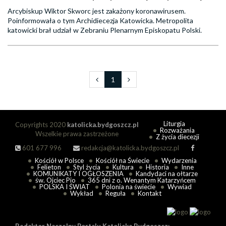
Arcybiskup Wiktor Skworc jest zakażony koronawirusem.
Poinformowała o tym Archidiecezja Katowicka. Metropolita
katowicki brał udział w Zebraniu Plenarnym Episkopatu Polski.
1
Liturgia
Copyrights 2020
katolicka.bydgoszcz.pl
Rozważania
Wszelkie prawa zastrzeżone
Z życia diecezji
601 677 996
redakcja@katolicka.bydgoszcz.pl
Kościół w Polsce
Kościół na Świecie
Wydarzenia
Felieton
Styl życia
Kultura
Historia
Inne
KOMUNIKATY I OGŁOSZENIA
Kandydaci na ołtarze
św. Ojciec Pio
365 dni z o. Wenantym Katarzyńcem
POLSKA I ŚWIAT
Polonia na świecie
Wywiad
Wykład
Reguła
Kontakt