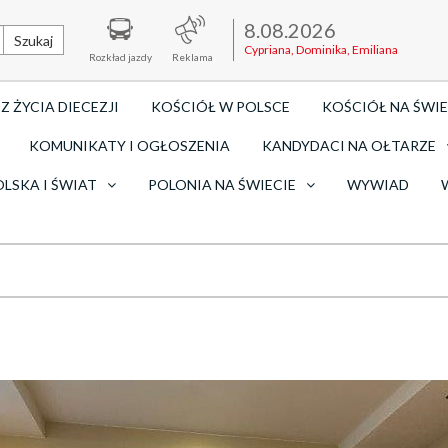
8.08.2026
Szukaj
Cypriana, Dominika, Emiliana
Rozkład jazdy
Reklama
Z ŻYCIA DIECEZJI
KOŚCIÓŁ W POLSCE
KOŚCIÓŁ NA ŚWIE
KOMUNIKATY I OGŁOSZENIA
KANDYDACI NA OŁTARZE
OLSKA I ŚWIAT
POLONIA NA ŚWIECIE
WYWIAD