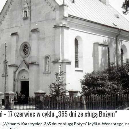
ń - 17 czerwiec w cyklu „365 dni ze sługą Bożym”
lu „Wenanty Katarzyniec. 365 dni ze sługą Bożym”. Myśli o. Wenantego, 