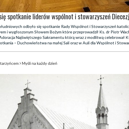
się spotkanie liderów wspólnot i stowarzyszeń Diecez
łudniowych odbyło się spotkanie Rady Wspólnot i Stowarzyszeń katolick
m i wygłoszonym Słowem Bożym które przeprowadził Ks. dr Piotr Wach
Adoracja Najświętszego Sakramentu którą wraz z modlitwą celebrował Ks
potkania – Duchowieństwa na małej Sali oraz w Auli dla Wspólnot i Stowa
atarzyńcem
Myśli na każdy dzień