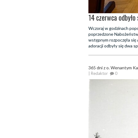
14 czerwca odbyło 
Wczoraj w godzinach popo
poprzedzone Nabożeństwe
wstępnym rozpoczęła się 
adoracji odbyły się dwa s
365 dni z o. Wenantym K
| Redaktor
0