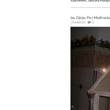
Szarbelem”, zebrała Małgo
św. Ojciec Pio
Myśli na k
| Redaktor
0