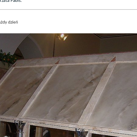
rzata Pabis.
ażdy dzień