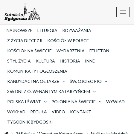
Toggl
navig
NAJNOWSZE
LITURGIA
ROZWAŻANIA
Z ŻYCIA DIECEZJI
KOŚCIÓŁ W POLSCE
KOŚCIÓŁ NA ŚWIECIE
WYDARZENIA
FELIETON
STYL ŻYCIA
KULTURA
HISTORIA
INNE
KOMUNIKATY I OGŁOSZENIA
KANDYDACI NA OŁTARZE
ŚW. OJCIEC PIO
365 DNI Z O. WENANTYM KATARZYŃCEM
POLSKA I ŚWIAT
POLONIA NA ŚWIECIE
WYWIAD
WYKŁAD
REGUŁA
VIDEO
KONTAKT
TYGODNIK BYDGOSKI
365 dni z o. Wenantym Katarzyńcem
Myśli na każdy dzień