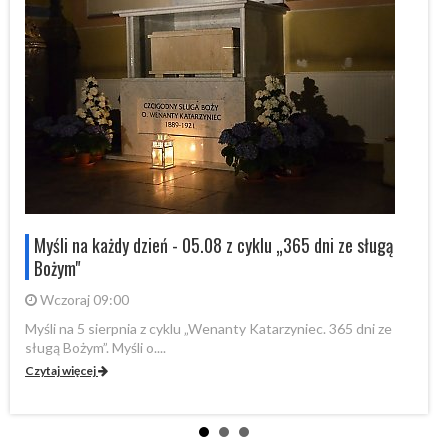
Myśli na każdy dzień - 05.08 z cyklu „365 dni ze sługą
Bożym"
Wczoraj 09:00
Myśli na 5 sierpnia z cyklu „Wenanty Katarzyniec. 365 dni ze
My
sługą Bożym”. Myśli o....
sł
Czytaj więcej
Cz