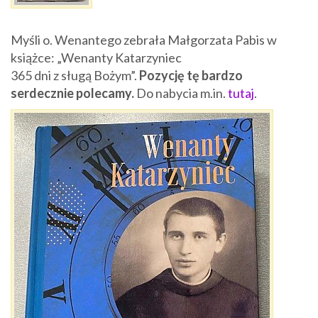
Myśli o. Wenantego zebrała Małgorzata Pabis w
książce
: „Wenanty Katarzyniec
365 dni z sługą Bożym”.
Pozycję tę bard
zo
serdecznie polecamy.
Do nabycia m.in.
tutaj
.