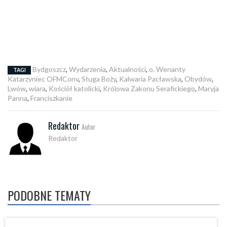
Bydgoszcz
,
Wydarzenia
,
Aktualności
,
o. Wenanty
TAGI
Katarzyniec OFMConv
,
Sługa Boży
,
Kalwaria Pacławska
,
Obydów
,
Lwów
,
wiara
,
Kościół katolicki
,
Królowa Zakonu Serafickiego
,
Maryja
Panna
,
Franciszkanie
Redaktor
Autor
Redaktor
PODOBNE TEMATY