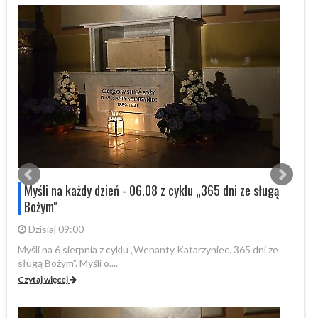
Myśli na każdy dzień - 06.08 z cyklu „365 dni ze sługą
Bożym"
Dzisiaj 09:00
Myśli na 6 sierpnia z cyklu „Wenanty Katarzyniec. 365 dni ze
My
sługą Bożym”. Myśli o....
sł
Czytaj więcej
Cz