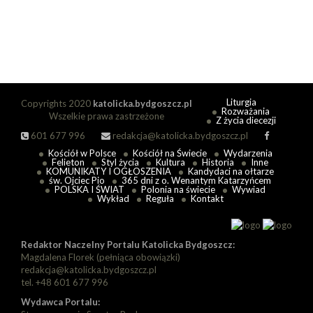
Liturgia
Copyrights 2020
katolicka.bydgoszcz.pl
Rozważania
Wszelkie prawa zastrzeżone
Z życia diecezji
601 677 996
redakcja@katolicka.bydgoszcz.pl
Kościół w Polsce
Kościół na Świecie
Wydarzenia
Felieton
Styl życia
Kultura
Historia
Inne
KOMUNIKATY I OGŁOSZENIA
Kandydaci na ołtarze
św. Ojciec Pio
365 dni z o. Wenantym Katarzyńcem
POLSKA I ŚWIAT
Polonia na świecie
Wywiad
Wykład
Reguła
Kontakt
Redaktor Naczelny Portalu Katolicka Bydgoszcz:
Magdalena Florek (pełniąca obowiązki)
redakcja@katolicka.bydgoszcz.pl
tel. +48 601 677 996
Wydawca Portalu: