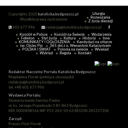
Liturgia
Copyrights 2020
katolicka.bydgoszcz.pl
Rozważania
Wszelkie prawa zastrzeżone
Z życia diecezji
601 677 996
redakcja@katolicka.bydgoszcz.pl
Kościół w Polsce
Kościół na Świecie
Wydarzenia
Felieton
Styl życia
Kultura
Historia
Inne
KOMUNIKATY I OGŁOSZENIA
Kandydaci na ołtarze
św. Ojciec Pio
365 dni z o. Wenantym Katarzyńcem
POLSKA I ŚWIAT
Polonia na świecie
Wywiad
Wykład
Reguła
Kontakt
Redaktor Naczelny Portalu Katolicka Bydgoszcz:
Magdalena Florek (pełniąca obowiązki)
redakcja@katolicka.bydgoszcz.pl
tel. +48 601 677 996
Wydawca Portalu:
Stowarzyszenie Sanctus Paulus
ul. ks. Jerzego Popiełuszki 3 85-863 Bydgoszcz
KRS 0000408166 NIP 953-263-50-63 REGON 341237206
Zarząd:
Prezes: Piotr Florek