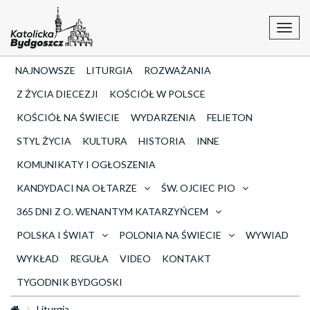
Toggl
navig
NAJNOWSZE
LITURGIA
ROZWAŻANIA
Z ŻYCIA DIECEZJI
KOŚCIÓŁ W POLSCE
KOŚCIÓŁ NA ŚWIECIE
WYDARZENIA
FELIETON
STYL ŻYCIA
KULTURA
HISTORIA
INNE
KOMUNIKATY I OGŁOSZENIA
KANDYDACI NA OŁTARZE
ŚW. OJCIEC PIO
365 DNI Z O. WENANTYM KATARZYŃCEM
POLSKA I ŚWIAT
POLONIA NA ŚWIECIE
WYWIAD
WYKŁAD
REGUŁA
VIDEO
KONTAKT
TYGODNIK BYDGOSKI
Liturgia