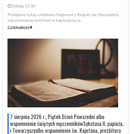
Dzisiaj 12:00
Podajemy tutaj codzienny fragment z Reguły św. Benedykta ,
Po
odczytywanej mnichom w kapitularzu w...
od
Czytaj więcej
Cz
7 sierpnia 2026 r., Piątek Dzień Powszedni albo
wspomnienie świętych męczennikówSykstusa II, papieża,
i Towarzyszyalbo wspomnienie św. Kajetana, prezbitera