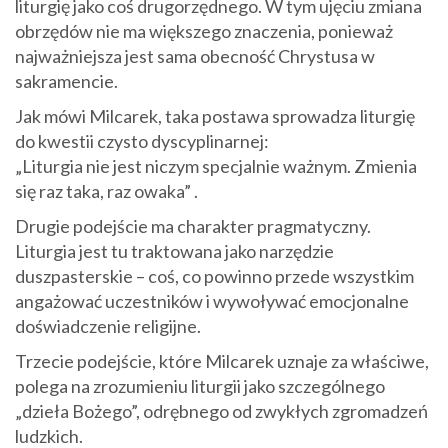
liturgię jako coś drugorzędnego. W tym ujęciu zmiana
obrzędów nie ma większego znaczenia, ponieważ
najważniejsza jest sama obecność Chrystusa w
sakramencie.
Jak mówi Milcarek, taka postawa sprowadza liturgię
do kwestii czysto dyscyplinarnej:
„Liturgia nie jest niczym specjalnie ważnym. Zmienia
się raz taka, raz owaka” .
Drugie podejście ma charakter pragmatyczny.
Liturgia jest tu traktowana jako narzędzie
duszpasterskie – coś, co powinno przede wszystkim
angażować uczestników i wywoływać emocjonalne
doświadczenie religijne.
Trzecie podejście, które Milcarek uznaje za właściwe,
polega na zrozumieniu liturgii jako szczególnego
„dzieła Bożego”, odrębnego od zwykłych zgromadzeń
ludzkich.