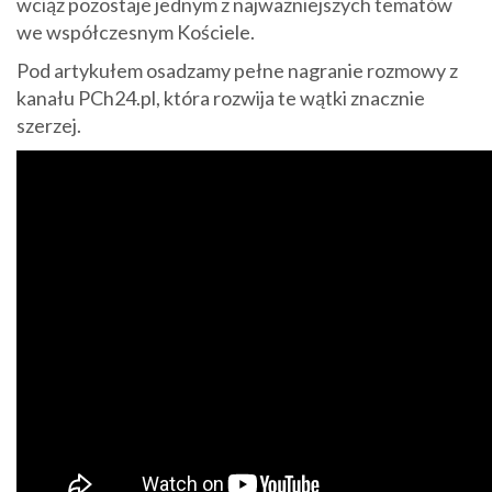
wciąż pozostaje jednym z najważniejszych tematów
we współczesnym Kościele.
Pod artykułem osadzamy pełne nagranie rozmowy z
kanału PCh24.pl, która rozwija te wątki znacznie
szerzej.