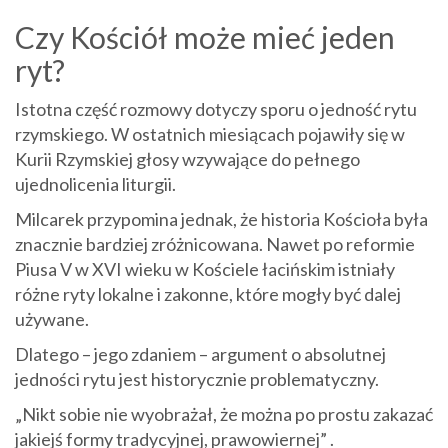
Czy Kościół może mieć jeden
ryt?
Istotna część rozmowy dotyczy sporu o jedność rytu
rzymskiego. W ostatnich miesiącach pojawiły się w
Kurii Rzymskiej głosy wzywające do pełnego
ujednolicenia liturgii.
Milcarek przypomina jednak, że historia Kościoła była
znacznie bardziej zróżnicowana. Nawet po reformie
Piusa V w XVI wieku w Kościele łacińskim istniały
różne ryty lokalne i zakonne, które mogły być dalej
używane.
Dlatego – jego zdaniem – argument o absolutnej
jedności rytu jest historycznie problematyczny.
„Nikt sobie nie wyobrażał, że można po prostu zakazać
jakiejś formy tradycyjnej, prawowiernej” .