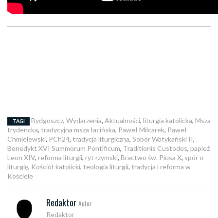
Bydgoszcz
,
Wydarzenia
,
Aktualności
,
liturgia katolicka
,
Msza
TAGI
trydencka
,
tradycyjna msza łacińska
,
Paweł Milcarek
,
Paweł
Chmielewski
,
PCh24
,
tradycja liturgiczna
,
Sobór Watykański II
,
Benedykt XVI Summorum Pontificum
,
Traditionis Custodes
,
papież
Leon XIV
,
reforma liturgii
,
ryt rzymski
,
Bractwo św. Piusa X
,
spór o
liturgię
,
Kościół katolicki
,
teologia liturgii
,
tradycja i reforma w
Kościele
Redaktor
Autor
Redaktor