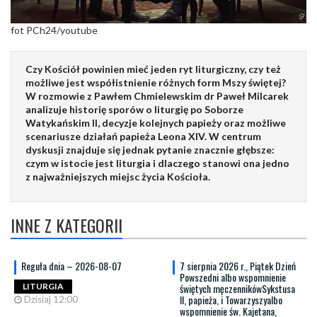
fot PCh24/youtube
Czy Kościół powinien mieć jeden ryt liturgiczny, czy też
możliwe jest współistnienie różnych form Mszy świętej?
W rozmowie z Pawłem Chmielewskim dr Paweł Milcarek
analizuje historię sporów o liturgię po Soborze
Watykańskim II, decyzje kolejnych papieży oraz możliwe
scenariusze działań papieża Leona XIV. W centrum
dyskusji znajduje się jednak pytanie znacznie głębsze:
czym w istocie jest liturgia i dlaczego stanowi ona jedno
z najważniejszych miejsc życia Kościoła.
INNE Z KATEGORII
Reguła dnia – 2026-08-07
7 sierpnia 2026 r., Piątek Dzień
Powszedni albo wspomnienie
świętych męczennikówSykstusa
LITURGIA
II, papieża, i Towarzyszyalbo
Dzisiaj 12:00
wspomnienie św. Kajetana,