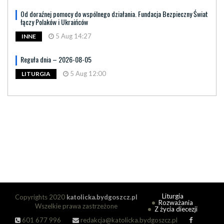
Od doraźnej pomocy do wspólnego działania. Fundacja Bezpieczny Świat
łączy Polaków i Ukraińców
5 Aug 14:27
INNE
Reguła dnia – 2026-08-05
5 Aug 12:00
LITURGIA
Liturgia
Copyrights 2020
katolicka.bydgoszcz.pl
Rozważania
Wszelkie prawa zastrzeżone
Z życia diecezji
601 677 996
redakcja@katolicka.bydgoszcz.pl