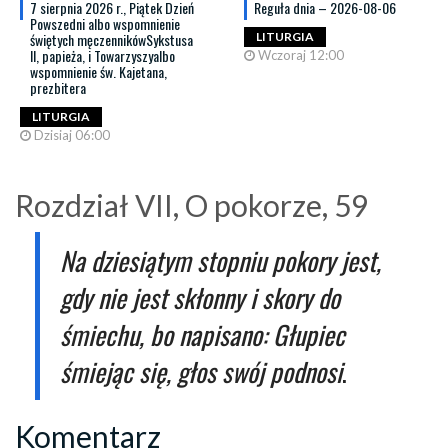
7 sierpnia 2026 r., Piątek Dzień
Reguła dnia – 2026-08-06
Powszedni albo wspomnienie
świętych męczennikówSykstusa
LITURGIA
II, papieża, i Towarzyszyalbo
Wczoraj 12:00
wspomnienie św. Kajetana,
prezbitera
LITURGIA
Dzisiaj 06:00
Rozdział VII, O pokorze, 59
Na dziesiątym stopniu pokory jest,
gdy nie jest skłonny i skory do
śmiechu, bo napisano: Głupiec
śmiejąc się, głos swój podnosi
.
Komentarz