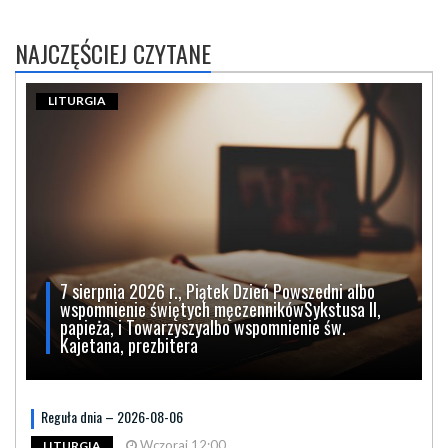
NAJCZĘŚCIEJ CZYTANE
LITURGIA
7 sierpnia 2026 r., Piątek Dzień Powszedni albo
wspomnienie świętych męczennikówSykstusa II,
papieża, i Towarzyszyalbo wspomnienie św.
Kajetana, prezbitera
Reguła dnia – 2026-08-06
Wczoraj 12:00
LITURGIA