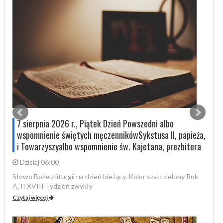
7 sierpnia 2026 r., Piątek Dzień Powszedni albo
wspomnienie świętych męczennikówSykstusa II, papieża,
i Towarzyszyalbo wspomnienie św. Kajetana, prezbitera
Dzisiaj 06:00
Sł
XV
Słowo Boże z liturgii na dzień bieżący. Kolor szat: zielony Rok
A, II XVIII Tydzień zwykły
Cz
Czytaj więcej