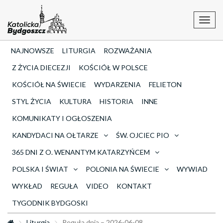
Toggl
navig
NAJNOWSZE
LITURGIA
ROZWAŻANIA
Z ŻYCIA DIECEZJI
KOŚCIÓŁ W POLSCE
KOŚCIÓŁ NA ŚWIECIE
WYDARZENIA
FELIETON
STYL ŻYCIA
KULTURA
HISTORIA
INNE
KOMUNIKATY I OGŁOSZENIA
KANDYDACI NA OŁTARZE
ŚW. OJCIEC PIO
365 DNI Z O. WENANTYM KATARZYŃCEM
POLSKA I ŚWIAT
POLONIA NA ŚWIECIE
WYWIAD
WYKŁAD
REGUŁA
VIDEO
KONTAKT
TYGODNIK BYDGOSKI
Liturgia
Reguła dnia – 2026-06-08