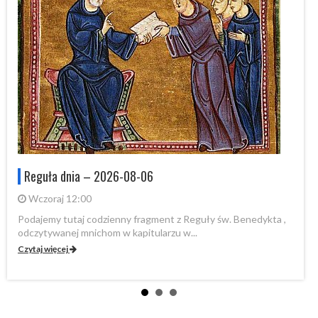
Reguła dnia – 2026-08-06
Wczoraj 12:00
Po
od
Podajemy tutaj codzienny fragment z Reguły św. Benedykta ,
odczytywanej mnichom w kapitularzu w...
Cz
Czytaj więcej