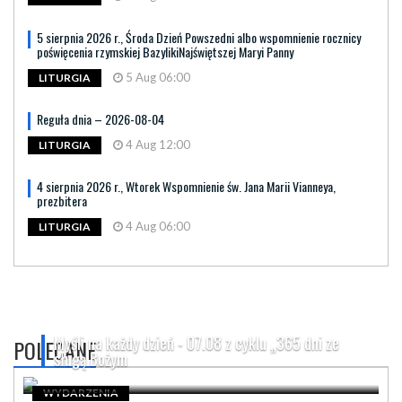
5 sierpnia 2026 r., Środa Dzień Powszedni albo wspomnienie rocznicy
poświęcenia rzymskiej BazylikiNajświętszej Maryi Panny
5 Aug 06:00
LITURGIA
Reguła dnia – 2026-08-04
4 Aug 12:00
LITURGIA
4 sierpnia 2026 r., Wtorek Wspomnienie św. Jana Marii Vianneya,
prezbitera
4 Aug 06:00
LITURGIA
Myśli na każdy dzień - 07.08 z cyklu „365 dni ze
POLECANE
sługą Bożym
WYDARZENIA