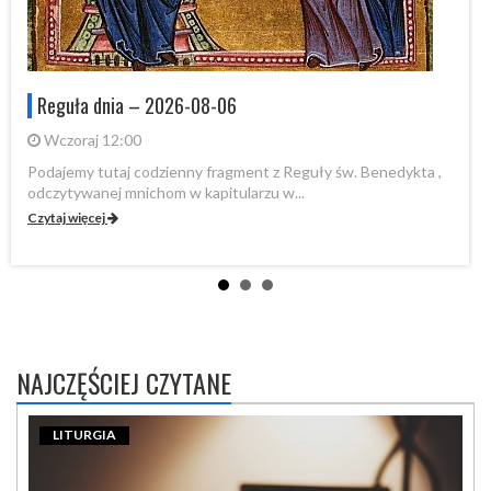
Reguła dnia – 2026-08-06
Wczoraj 12:00
Po
od
Podajemy tutaj codzienny fragment z Reguły św. Benedykta ,
odczytywanej mnichom w kapitularzu w...
Cz
Czytaj więcej
NAJCZĘŚCIEJ CZYTANE
LITURGIA