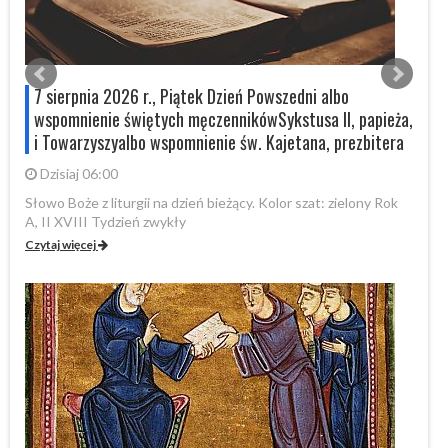
7 sierpnia 2026 r., Piątek Dzień Powszedni albo
wspomnienie świętych męczennikówSykstusa II, papieża,
i Towarzyszyalbo wspomnienie św. Kajetana, prezbitera
Dzisiaj 06:00
Sł
XV
Słowo Boże z liturgii na dzień bieżący. Kolor szat: zielony Rok
A, II XVIII Tydzień zwykły
Cz
Czytaj więcej