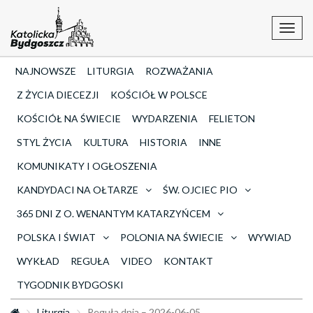
Toggl
navig
NAJNOWSZE
LITURGIA
ROZWAŻANIA
Z ŻYCIA DIECEZJI
KOŚCIÓŁ W POLSCE
KOŚCIÓŁ NA ŚWIECIE
WYDARZENIA
FELIETON
STYL ŻYCIA
KULTURA
HISTORIA
INNE
KOMUNIKATY I OGŁOSZENIA
KANDYDACI NA OŁTARZE
ŚW. OJCIEC PIO
365 DNI Z O. WENANTYM KATARZYŃCEM
POLSKA I ŚWIAT
POLONIA NA ŚWIECIE
WYWIAD
WYKŁAD
REGUŁA
VIDEO
KONTAKT
TYGODNIK BYDGOSKI
Liturgia
Reguła dnia – 2026-06-05