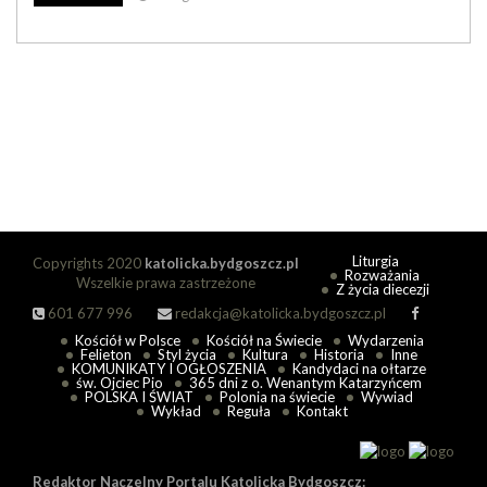
Liturgia
Copyrights 2020
katolicka.bydgoszcz.pl
Rozważania
Wszelkie prawa zastrzeżone
Z życia diecezji
601 677 996
redakcja@katolicka.bydgoszcz.pl
Kościół w Polsce
Kościół na Świecie
Wydarzenia
Felieton
Styl życia
Kultura
Historia
Inne
KOMUNIKATY I OGŁOSZENIA
Kandydaci na ołtarze
św. Ojciec Pio
365 dni z o. Wenantym Katarzyńcem
POLSKA I ŚWIAT
Polonia na świecie
Wywiad
Wykład
Reguła
Kontakt
Redaktor Naczelny Portalu Katolicka Bydgoszcz: