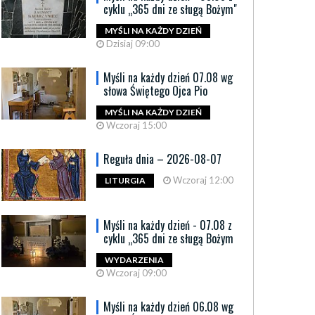
cyklu „365 dni ze sługą Bożym"
MYŚLI NA KAŻDY DZIEŃ
Dzisiaj 09:00
Myśli na każdy dzień 07.08 wg
słowa Świętego Ojca Pio
MYŚLI NA KAŻDY DZIEŃ
Wczoraj 15:00
Reguła dnia – 2026-08-07
Wczoraj 12:00
LITURGIA
Myśli na każdy dzień - 07.08 z
cyklu „365 dni ze sługą Bożym
WYDARZENIA
Wczoraj 09:00
Myśli na każdy dzień 06.08 wg