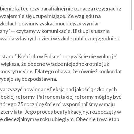
enie katechezy parafialnej nie oznacza rezygnacji z
ci wzajemnie się uzupełniające. Ze względu na
 szkołach powinny zyskać mocniejszy wymiar
zny” — czytamy w komunikacie. Biskupi słusznie
wania własnych dzieci w szkole publicznej zgodnie z
ją stanu” Kościoła w Polsce i oczywiście nie wolno jej
 większa, że obecne władze niejednokrotnie już
i konstytucyjne. Dlatego obawa, że również konkordat
wydaje się bezpodstawna.
warzyszyć powinna refleksja nad jakością szkolnych
ębokiej reformy. Patronem takiej reformy mógłby być
którego 75 rocznicę śmierci wspominaliśmy w maju
cztery lata. Jego proces beatyfikacyjny, rozpoczęty w
ie diecezjalnym w roku ubiegłym. Obecnie trwa etap