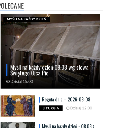
POLECANE
MYŚLI NA KAŻDY DZIEŃ
Myśli na każdy dzień 08.08 wg słowa
Świętego Ojca Pio
Dzisiaj 15:00
Reguła dnia – 2026-08-08
Dzisiaj 12:00
LITURGIA
Myśli na każdy dzień - 08.08 z