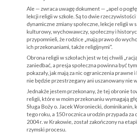
Ale — zwraca uwagę dokument — „apel o pogłębi
lekcji religii w szkole. Są to dwie rzeczywistoś
dynamiczne zmiany społeczne, lekcje religii w
kulturowy, wychowawczy, społeczny i historyc
przypomnieli, że rodzice „mają prawo do wycho
ich przekonaniami, także religijnymi”.
Obrona religii w szkołach jest w tej chwili „rac
zaniedbać, a presja społeczna powinna być tym
pokazały, jak mają za nic ograniczenia prawne 
nie będzie przestrzegany ani uszanowany nie 
Jednakże jestem przekonany, że tej obronie to
religii, które w moim przekonaniu wymagają gł
Sługa Boży o. Jacek Woroniecki, dominikanin, 
tego roku, a 150 rocznica urodzin przypada za 
2004 r. w Krakowie, został zakończony na etap
rzymski procesu.