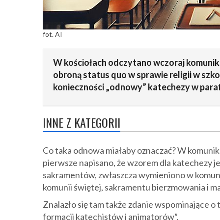
fot. AI
W kościołach odczytano wczoraj komunikat
obroną status quo w sprawie religii w szko
konieczności „odnowy” katechezy w paraf
INNE Z KATEGORII
Co taka odnowa miałaby oznaczać? W komunika
pierwsze napisano, że wzorem dla katechezy j
sakramentów, zwłaszcza wymieniono w komunik
komunii świętej, sakramentu bierzmowania i m
Znalazło się tam także zdanie wspominające o 
formacji katechistów i animatorów”.