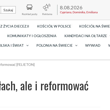
8.08.2026
Szukaj
Cypriana, Dominika, Emiliana
Rozkład jazdy
Reklama
Z ŻYCIA DIECEZJI
KOŚCIÓŁ W POLSCE
KOŚCIÓŁ NA ŚWIE
KOMUNIKATY I OGŁOSZENIA
KANDYDACI NA OŁTARZE
OLSKA I ŚWIAT
POLONIA NA ŚWIECIE
WYWIAD
i reformować [FELIETON]
łach, ale i reformować