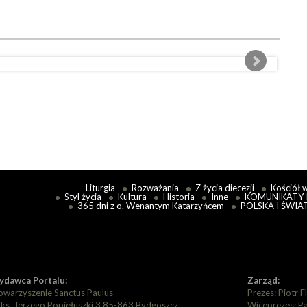
Liturgia
Rozważania
Z życia diecezji
Kościół 
Styl życia
Kultura
Historia
Inne
KOMUNIKATY 
365 dni z o. Wenantym Katarzyńcem
POLSKA I ŚWIA
dawca Portalu:
Zarząd:
owarzyszenie Sanctus Paulus
Prezes: Piotr F
. ks. Jerzego Popiełuszki 3 85-863 Bydgoszcz
Wiceprezes: P