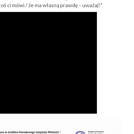
 ktoś ci mówi / że ma własną prawdę – uważaj!”