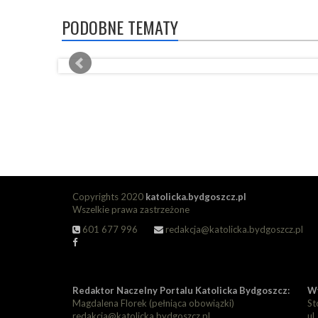
PODOBNE TEMATY
Copyrights 2020
katolicka.bydgoszcz.pl
Wszelkie prawa zastrzeżone
601 677 996
redakcja@katolicka.bydgoszcz.pl
Redaktor Naczelny Portalu Katolicka Bydgoszcz:
Wy
Magdalena Florek (pełniąca obowiązki)
St
redakcja@katolicka.bydgoszcz.pl
ul