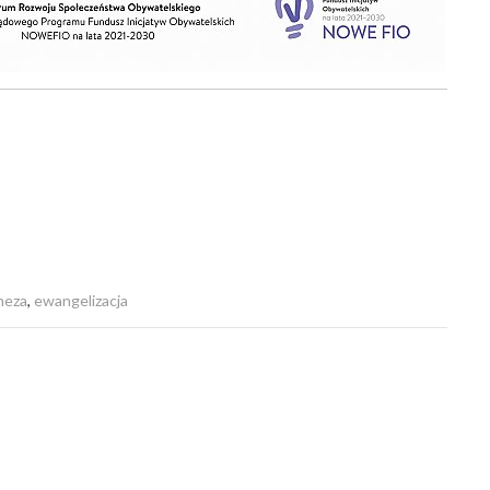
heza
,
ewangelizacja