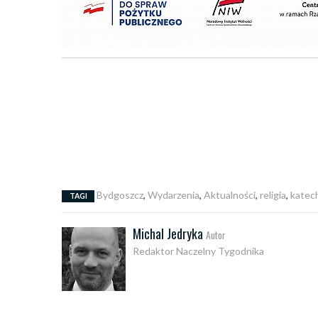
Bydgoszcz
,
Wydarzenia
,
Aktualności
,
religia
,
katec
TAGI
Michal Jedryka
Autor
Redaktor Naczelny Tygodnika