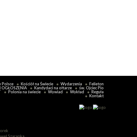
w Polsce
Kościół na Świecie
Wydarzenia
Felieton
I OGŁOSZENIA
Kandydaci na ołtarze
św. Ojciec Pio
T
Polonia na świecie
Wywiad
Wykład
Reguła
Kontakt
lorek
aweł Szarapka