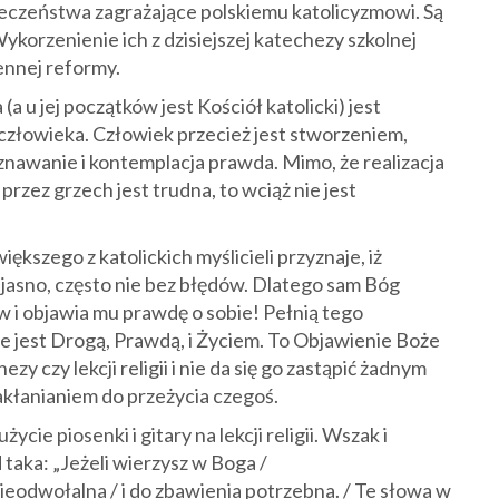
eczeństwa zagrażające polskiemu katolicyzmowi. Są
ykorzenienie ich z dzisiejszej katechezy szkolnej
ennej reformy.
 u jej początków jest Kościół katolicki) jest
człowieka. Człowiek przecież jest stworzeniem,
znawanie i kontemplacja prawda. Mimo, że realizacja
rzez grzech jest trudna, to wciąż nie jest
kszego z katolickich myślicieli przyznaje, iż
ejasno, często nie bez błędów. Dlatego sam Bóg
 i objawia mu prawdę o sobie! Pełnią tego
że jest Drogą, Prawdą, i Życiem. To Objawienie Boże
y czy lekcji religii i nie da się go zastąpić żadnym
akłanianiem do przeżycia czegoś.
cie piosenki i gitary na lekcji religii. Wszak i
aka: „Jeżeli wierzysz w Boga /
nieodwołalna / i do zbawienia potrzebna. / Te słowa w