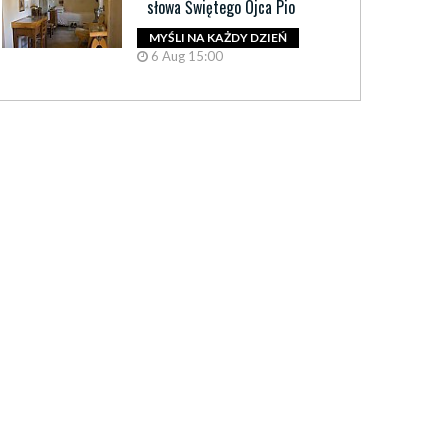
słowa Świętego Ojca Pio
MYŚLI NA KAŻDY DZIEŃ
6 Aug 15:00